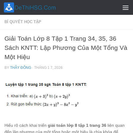
Skip to content
BÍ QUYẾT HỌC TẬP
Giải Toán Lớp 8 Tập 1 Trang 34, 35, 36
Sách KNTT: Lập Phương Của Một Tổng Và
Một Hiệu
BY
THẦY ĐÔNG
·
THÁNG 1 7, 2026
Hiểu rõ cách khai triển
giải toán lớp 8 tập 1 trang 36
liên quan
đến lập phương của một tổng hoặc một hiệu là chìa khóa để