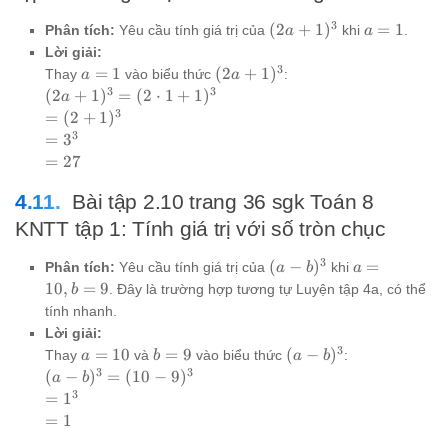
3
(2a+1)^3
a=1
(
2
+
1
)
=
1
Phân tích:
Yêu cầu tính giá trị của
khi
.
a
a
Lời giải:
3
a=1
(2a+1)^3
=
1
(
2
+
1
)
Thay
vào biểu thức
:
a
a
3
3
(2a+1)^3
(
2
+
1
)
=
(
2
⋅
1
+
1
)
a
= (2
3
=
=
(
2
+
1
)
\cdot 1 +
(2+1)^3
3
=
=
3
1)^3
3^3
=
=
27
27
Bài tập 2.10 trang 36 sgk Toán 8
KNTT tập 1: Tính giá trị với số tròn chục
3
(a-
a=10,
(
−
)
=
Phân tích:
Yêu cầu tính giá trị của
khi
a
b
a
b)^3
b=9
10
,
=
9
. Đây là trường hợp tương tự Luyện tập 4a, có thể
b
tính nhanh.
Lời giải:
3
a=10
b=9
(a-
=
10
=
9
(
−
)
Thay
và
vào biểu thức
:
a
b
a
b
b)^3
3
3
(a-
(
−
)
=
(
10
−
9
)
a
b
b)^3
3
=
=
1
=
1^3
=
=
1
(10-
1