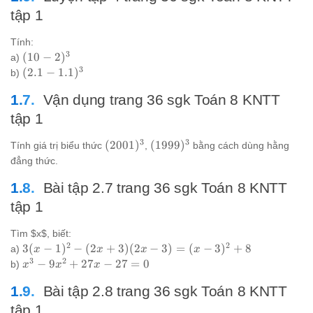
tập 1
Tính:
3
(10-
(
10
−
2
)
a)
2)^3
3
(2.1-
(
2.1
−
1.1
)
b)
1.1)^3
Vận dụng trang 36 sgk Toán 8 KNTT
tập 1
3
3
(2001)^3
(1999)^3
(
2001
)
(
1999
)
Tính giá trị biểu thức
,
bằng cách dùng hằng
đẳng thức.
Bài tập 2.7 trang 36 sgk Toán 8 KNTT
tập 1
Tìm $x$, biết:
2
2
3(x-
3
(
−
1
)
−
(
2
+
3
)
(
2
−
3
)
=
(
−
3
)
+
8
a)
x
x
x
x
1)^2 -
3
2
x^3
−
9
+
27
−
27
=
0
b)
x
x
x
(2x+3)
-
(2x-3)
Bài tập 2.8 trang 36 sgk Toán 8 KNTT
9x^2
= (x-
+
tập 1