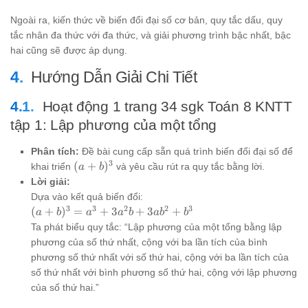
3AB^2
- B^3
Ngoài ra, kiến thức về biến đổi đại số cơ bản, quy tắc dấu, quy
tắc nhân đa thức với đa thức, và giải phương trình bậc nhất, bậc
hai cũng sẽ được áp dụng.
Hướng Dẫn Giải Chi Tiết
Hoạt động 1 trang 34 sgk Toán 8 KNTT
tập 1: Lập phương của một tổng
Phân tích:
Đề bài cung cấp sẵn quá trình biến đổi đại số để
3
(a+b)^3
(
+
)
khai triển
và yêu cầu rút ra quy tắc bằng lời.
a
b
Lời giải:
Dựa vào kết quả biến đổi:
3
3
2
2
3
(a+b)^3
(
+
)
=
+
3
+
3
+
a
b
a
a
b
a
b
b
= a^3 +
Ta phát biểu quy tắc: “Lập phương của một tổng bằng lập
3a^2b +
phương của số thứ nhất, cộng với ba lần tích của bình
3ab^2 +
phương số thứ nhất với số thứ hai, cộng với ba lần tích của
b^3
số thứ nhất với bình phương số thứ hai, cộng với lập phương
của số thứ hai.”