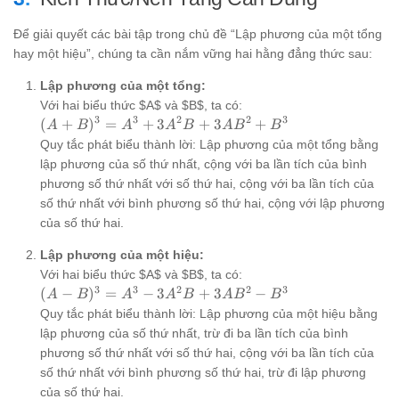
Để giải quyết các bài tập trong chủ đề “Lập phương của một tổng
hay một hiệu”, chúng ta cần nắm vững hai hằng đẳng thức sau:
Lập phương của một tổng:
Với hai biểu thức $A$ và $B$, ta có:
3
3
2
2
3
(A+B)^3
(
+
)
=
+
3
+
3
+
A
B
A
A
B
A
B
B
= A^3 +
Quy tắc phát biểu thành lời: Lập phương của một tổng bằng
3A^2B +
lập phương của số thứ nhất, cộng với ba lần tích của bình
3AB^2 +
phương số thứ nhất với số thứ hai, cộng với ba lần tích của
B^3
số thứ nhất với bình phương số thứ hai, cộng với lập phương
của số thứ hai.
Lập phương của một hiệu:
Với hai biểu thức $A$ và $B$, ta có:
3
3
2
2
3
(A-
(
−
)
=
−
3
+
3
−
A
B
A
A
B
A
B
B
B)^3
Quy tắc phát biểu thành lời: Lập phương của một hiệu bằng
= A^3
lập phương của số thứ nhất, trừ đi ba lần tích của bình
-
phương số thứ nhất với số thứ hai, cộng với ba lần tích của
3A^2B
số thứ nhất với bình phương số thứ hai, trừ đi lập phương
+
của số thứ hai.