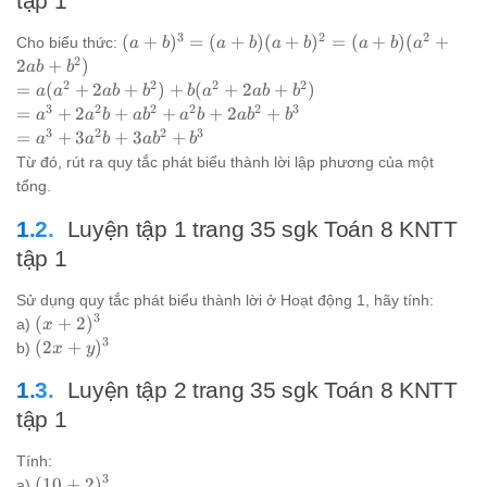
tập 1
3
2
2
(a+b)^3
(
+
)
=
(
+
)
(
+
)
=
(
+
)
(
+
Cho biểu thức:
a
b
a
b
a
b
a
b
a
= (a+b)
2
2
+
)
ab
b
(a+b)^2
2
2
2
2
=
=
(
+
2
+
)
+
(
+
2
+
)
a
a
ab
b
b
a
ab
b
= (a+b)
a(a^2
3
2
2
2
2
3
= a^3
=
+
2
+
+
+
2
+
a
a
b
a
b
a
b
a
b
b
(a^2 +
+
+
3
2
2
3
= a^3
=
+
3
+
3
+
a
a
b
a
b
b
2ab +
2ab
2a^2b
+
Từ đó, rút ra quy tắc phát biểu thành lời lập phương của một
b^2)
+
+
3a^2b
tổng.
b^2)
ab^2
+
+
+
3ab^2
Luyện tập 1 trang 35 sgk Toán 8 KNTT
b(a^2
a^2b
+ b^3
tập 1
+
+
2ab
2ab^2
Sử dụng quy tắc phát biểu thành lời ở Hoạt động 1, hãy tính:
+
+ b^3
3
(x+2)^3
(
+
2
)
a)
x
b^2)
3
(2x+y)^3
(
2
+
)
b)
x
y
Luyện tập 2 trang 35 sgk Toán 8 KNTT
tập 1
Tính:
3
(10+2)^3
(
10
+
2
)
a)