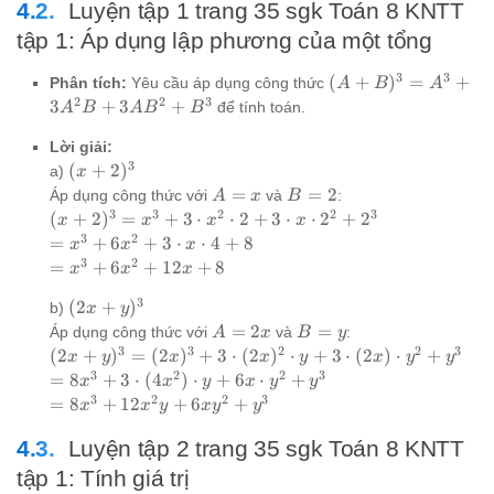
Luyện tập 1 trang 35 sgk Toán 8 KNTT
tập 1: Áp dụng lập phương của một tổng
3
3
(A+B)^3
(
+
)
=
+
Phân tích:
Yêu cầu áp dụng công thức
A
B
A
= A^3 +
2
2
3
3
+
3
+
để tính toán.
A
B
A
B
B
3A^2B +
3AB^2 +
Lời giải:
3
B^3
(x+2)^3
(
+
2
)
a)
x
A=x
B=2
=
=
2
Áp dụng công thức với
và
:
A
x
B
3
3
2
2
3
(x+2)^3
(
+
2
)
=
+
3
⋅
⋅
2
+
3
⋅
⋅
2
+
2
x
x
x
x
= x^3 +
3
2
=
=
+
6
+
3
⋅
⋅
4
+
8
x
x
x
3 \cdot
x^3
3
2
=
=
+
6
+
12
+
8
x
x
x
x^2
+
x^3
3
\cdot 2
(2x+y)^3
(
2
+
)
6x^2
b)
+
x
y
+ 3
+ 3
A=2x
B=y
=
2
=
6x^2
Áp dụng công thức với
và
:
A
x
B
y
\cdot x
\cdot
3
3
2
2
3
+
(2x+y)^3
(
2
+
)
=
(
2
)
+
3
⋅
(
2
)
⋅
+
3
⋅
(
2
)
⋅
+
x
y
x
x
y
x
y
y
\cdot
x
12x
= (2x)^3
3
2
2
3
=
=
8
+
3
⋅
(
4
)
⋅
+
6
⋅
+
x
x
y
x
y
y
2^2 +
\cdot
+ 8
+ 3 \cdot
8x^3
3
2
2
3
= 8x^3
=
8
+
12
+
6
+
x
x
y
x
y
y
2^3
4 + 8
(2x)^2
+ 3
+
\cdot y +
\cdot
Luyện tập 2 trang 35 sgk Toán 8 KNTT
12x^2y
3 \cdot
(4x^2)
+
tập 1: Tính giá trị
(2x)
\cdot
6xy^2