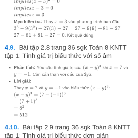
3
implies
(
−
3
)
=
0
im
pl
i
es
x
-
27x
\cdot
(x-
implies
−
3
=
0
im
pl
i
es
x
17
- 27
x^2
3)^3 =
x-3 =
implies
=
3
im
pl
i
es
x
= 0
= 0
\cdot
0
0
x = 3
x=3
3^3 -
=
3
Mẹo kiểm tra:
Thay
vào phương trình ban đầu:
x
3 + 3
9(3^2)
3
2
3
−
9
(
3
)
+
27
(
3
)
−
27
=
27
−
9
(
9
)
+
81
−
27
=
\cdot
+
27
−
81
+
81
−
27
=
0
. Kết quả đúng.
x
27(3)
\cdot
- 27 =
Bài tập 2.8 trang 36 sgk Toán 8 KNTT
3^2 -
27 -
tập 1: Tính giá trị biểu thức với số âm
3^3
9(9) +
= 0
81 - 27
3
(x-
x=7
y=-
(
−
)
=
7
Phân tích:
Yêu cầu tính giá trị của
khi
và
x
y
x
= 27 -
y)^3
=
−
1
. Cần cẩn thận với dấu của $y$.
y
81 +
Lời giải:
81 - 27
3
x=7
y=-1
(x-
=
7
=
−
1
(
−
)
Thay
và
vào biểu thức
:
x
y
x
y
= 0
y)^3
3
3
(x-
(
−
)
=
(
7
−
(
−
1
)
)
x
y
y)^3 =
3
=
=
(
7
+
1
)
(7 -
(7+1)^3
3
=
=
8
(-1))^3
8^3
=
=
512
512
Bài tập 2.9 trang 36 sgk Toán 8 KNTT
tập 1: Tính giá trị biểu thức đơn giản