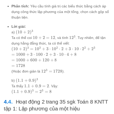
\cdot
y + 6x
+ y^3
Phân tích:
Yêu cầu tính giá trị các biểu thức bằng cách áp
y^2 +
\cdot
dụng công thức lập phương của một tổng, chọn cách gộp số
y^3
y^2 +
thuận tiện.
y^3
Lời giải:
3
(10+2)^3
(
10
+
2
)
a)
3
10+2=12
12^3
10
+
2
=
12
1
2
Ta có thể coi
, và tính
. Tuy nhiên, để tận
dụng hằng đẳng thức, ta có thể viết:
3
3
2
2
3
(10+2)^3
(
10
+
2
)
=
1
0
+
3
⋅
1
0
⋅
2
+
3
⋅
10
⋅
2
+
2
= 10^3 +
=
=
1000
+
3
⋅
100
⋅
2
+
3
⋅
10
⋅
4
+
8
3 \cdot
1000
=
=
1000
+
600
+
120
+
8
10^2
+ 3
1000
=
=
1728
\cdot 2 +
\cdot
+
1728
3
12^3
1
2
=
1728
(Hoặc đơn giản là
).
3 \cdot
100
600
=
10 \cdot
\cdot
3
+
(1.1+0.9)^3
(
1.1
+
0.9
)
b)
1728
2^2 +
2 + 3
120
1.1+0.9=2
1.1
+
0.9
=
2
Ta thấy
. Vậy:
2^3
\cdot
+ 8
3
3
(1.1+0.9)^3
(
1.1
+
0.9
)
=
2
=
8
10
= 2^3 = 8
\cdot
Hoạt động 2 trang 35 sgk Toán 8 KNTT
4 + 8
tập 1: Lập phương của một hiệu