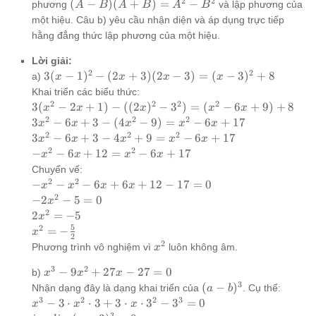
2
2
(A-B)
(
−
)
(
+
)
=
−
\cdot
phương
và lập phương của
A
B
A
B
A
B
(A+B)
1 - 1
một hiệu. Câu b) yêu cầu nhận diện và áp dụng trực tiếp
= A^2
hằng đẳng thức lập phương của một hiệu.
- B^2
Lời giải:
2
2
3(x-
3
(
−
1
)
−
(
2
+
3
)
(
2
−
3
)
=
(
−
3
)
+
8
a)
x
x
x
x
1)^2 -
Khai triển các biểu thức:
(2x+3)
2
2
2
2
3(x^2 -
3
(
−
2
+
1
)
−
((
2
)
−
3
)
=
(
−
6
+
9
)
+
8
x
x
x
x
x
(2x-3)
2x + 1)
2
2
2
3x^2
3
−
6
+
3
−
(
4
−
9
)
=
−
6
+
17
x
x
x
x
x
= (x-
-
- 6x
2
2
2
3x^2
3
−
6
+
3
−
4
+
9
=
−
6
+
17
x
x
x
x
x
3)^2 +
((2x)^2
+ 3 -
- 6x
2
2
-
−
−
6
+
12
=
−
6
+
17
x
x
x
x
8
- 3^2)
(4x^2
+ 3 -
x^2
Chuyển vế:
= (x^2
- 9) =
4x^2
-
2
2
-
−
−
−
6
+
6
+
12
−
17
=
0
x
x
x
x
- 6x +
x^2 -
+ 9
6x
x^2
2
-2x^2
−
2
−
5
=
0
x
9) + 8
6x +
=
+
-
- 5 =
2
2x^2
2
=
−
5
x
17
x^2
12
x^2
0
= -5
5
2
x^2 = -
=
−
x
- 6x
=
2
-
\frac{5}
2
x^2
Phương trình vô nghiệm vì
luôn không âm.
x
+ 17
x^2
6x
{2}
-
+
3
2
x^3
−
9
+
27
−
27
=
0
b)
x
x
x
6x
6x
-
3
(a-
(
−
)
Nhận dạng đây là dạng khai triển của
. Cụ thể:
a
b
+
+
9x^2
b)^3
3
2
2
3
x^3 -
−
3
⋅
⋅
3
+
3
⋅
⋅
3
−
3
=
0
x
x
x
17
12
+
3