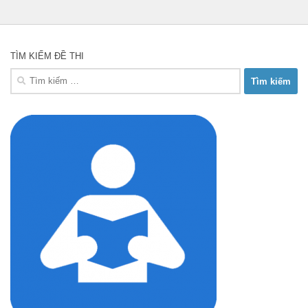
TÌM KIẾM ĐỀ THI
Tìm
kiếm
cho: