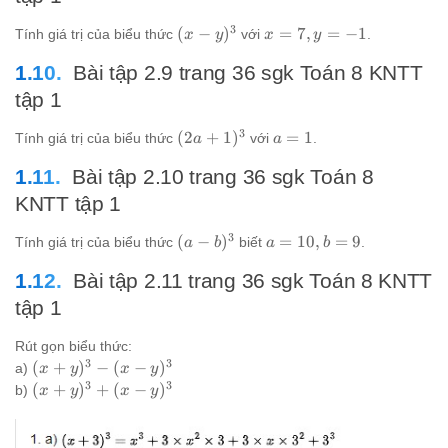
3)^2 +
27x
8
- 27
3
(x-
x=7,
(
−
)
=
7
,
=
−
1
Tính giá trị của biểu thức
với
.
x
y
x
y
= 0
y)^3
y=-1
Bài tập 2.9 trang 36 sgk Toán 8 KNTT
tập 1
3
(2a+1)^3
a=1
(
2
+
1
)
=
1
Tính giá trị của biểu thức
với
.
a
a
Bài tập 2.10 trang 36 sgk Toán 8
KNTT tập 1
3
(a-
a=10,
(
−
)
=
10
,
=
9
Tính giá trị của biểu thức
biết
.
a
b
a
b
b)^3
b=9
Bài tập 2.11 trang 36 sgk Toán 8 KNTT
tập 1
Rút gọn biểu thức:
3
3
(x+y)^3
(
+
)
−
(
−
)
a)
x
y
x
y
- (x-
3
3
(x+y)^3
(
+
)
+
(
−
)
b)
x
y
x
y
y)^3
+ (x-
y)^3