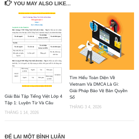
YOU MAY ALSO LIKE...
Tìm Hiểu Toàn Diện Về
Vietnam Và DMCA Là Gì:
Giải Pháp Bảo Vệ Bản Quyền
Giải Bài Tập Tiếng Việt Lớp 4
Số
Tập 1: Luyện Từ Và Câu
THÁNG 3 4, 2026
THÁNG 1 14, 2026
ĐỂ LẠI MỘT BÌNH LUẬN