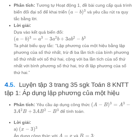
Phân tích:
Tương tự Hoạt động 1, đề bài cung cấp quá trình
3
(a-
(
−
)
biến đổi đại số để khai triển
và yêu cầu rút ra quy
a
b
b)^3
tắc bằng lời.
Lời giải:
Dựa vào kết quả biến đổi:
3
3
2
2
3
(a-
(
−
)
=
−
3
+
3
−
a
b
a
a
b
a
b
b
b)^3
Ta phát biểu quy tắc: “Lập phương của một hiệu bằng lập
= a^3
phương của số thứ nhất, trừ đi ba lần tích của bình phương
-
số thứ nhất với số thứ hai, cộng với ba lần tích của số thứ
3a^2b
nhất với bình phương số thứ hai, trừ đi lập phương của số
+
thứ hai.”
3ab^2
- b^3
Luyện tập 3 trang 35 sgk Toán 8 KNTT
tập 1: Áp dụng lập phương của một hiệu
3
3
(A-
(
−
)
=
−
Phân tích:
Yêu cầu áp dụng công thức
A
B
A
B)^3
2
2
3
3
+
3
−
để tính toán.
A
B
A
B
B
= A^3
-
Lời giải:
3
3A^2B
(x-
(
−
3
)
a)
x
+
3)^3
A=x
B=3
=
=
3
Áp dụng công thức với
và
:
A
x
B