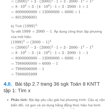
(2000+1)^3
=
=
(
2000
)
+
3
⋅
(
2000
)
⋅
1
+
3
⋅
2000
⋅
1
+
1
(2000)^3
9
6
= 8
=
8
⋅
1
0
+
3
⋅
(
4
⋅
1
0
)
⋅
1
+
3
⋅
2000
⋅
1
+
1
+ 3
\cdot
=
=
8000000000
+
12000000
+
6000
+
1
\cdot
10^9
8000000000
=
=
8012006001
(2000)^2
+ 3
+ 12000000
8012006001
\cdot 1
3
\cdot
(1999)^3
(
1999
)
+ 6000 + 1
b) Tính
:
+ 3
(4
1999
1999
=
2000
−
1
Ta viết
. Áp dụng công thức lập phương
\cdot
\cdot
=
của một hiệu:
2000
10^6)
2000
3
3
(1999)^3
(
1999
)
=
(
2000
−
1
)
\cdot
\cdot
- 1
= (2000-
3
2
2
3
=
=
(
2000
)
−
3
⋅
(
2000
)
⋅
1
+
3
⋅
2000
⋅
1
−
1
1^2 +
1 + 3
1)^3
(2000)^3
9
6
= 8
=
8
⋅
1
0
−
3
⋅
(
4
⋅
1
0
)
⋅
1
+
3
⋅
2000
⋅
1
−
1
1^3
\cdot
- 3 \cdot
\cdot
=
=
8000000000
−
12000000
+
6000
−
1
2000
(2000)^2
10^9
8000000000
=
=
7988000000
+
6000
−
1
\cdot
\cdot 1
- 3
- 12000000
7988000000
=
=
7988006000
−
1
1 + 1
+ 3
\cdot
+ 6000 - 1
+ 6000 - 1
7988006000
=
=
7988005999
\cdot
(4
- 1
7988005999
2000
\cdot
Bài tập 2.7 trang 36 sgk Toán 8 KNTT
\cdot
10^6)
tập 1: Tìm x
1^2 - 1^3
\cdot
1 + 3
Phân tích:
Bài tập yêu cầu giải hai phương trình. Câu a) cần
\cdot
biến đổi, rút gọn và sử dụng hằng đẳng thức hiệu hai bình
2000