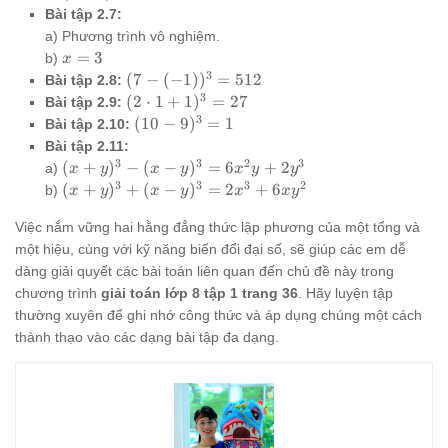
7988005999
Bài tập 2.7:
a) Phương trình vô nghiệm.
x=3
=
3
b)
x
3
(7 -
(
7
−
(
−
1
)
)
=
512
Bài tập 2.8:
(-1))^3
3
(2
(
2
⋅
1
+
1
)
=
27
Bài tập 2.9:
= 512
\cdot
3
(10-
(
10
−
9
)
=
1
Bài tập 2.10:
1 +
9)^3
Bài tập 2.11:
1)^3
= 1
3
3
2
3
(x+y)^3
(
+
)
−
(
−
)
=
6
+
2
a)
x
y
x
y
x
y
y
= 27
- (x-
3
3
3
2
(x+y)^3
(
+
)
+
(
−
)
=
2
+
6
b)
x
y
x
y
x
x
y
y)^3 =
+ (x-
6x^2y +
Việc nắm vững hai hằng đẳng thức lập phương của một tổng và
y)^3 =
2y^3
2x^3 +
một hiệu, cùng với kỹ năng biến đổi đại số, sẽ giúp các em dễ
6xy^2
dàng giải quyết các bài toán liên quan đến chủ đề này trong
chương trình
giải toán lớp 8 tập 1 trang 36
. Hãy luyện tập
thường xuyên để ghi nhớ công thức và áp dụng chúng một cách
thành thạo vào các dạng bài tập đa dạng.