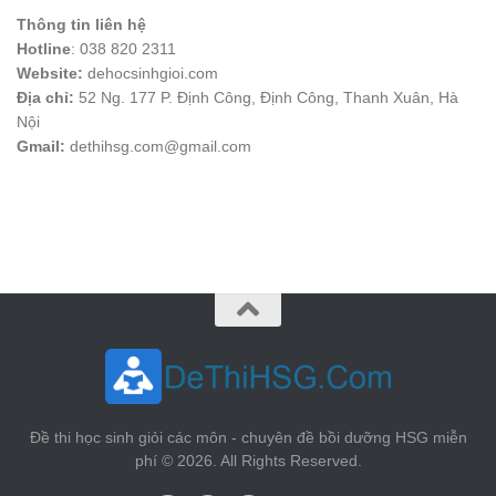
Thông tin liên hệ
Hotline
: 038 820 2311
Website:
dehocsinhgioi.com
Địa chỉ:
52 Ng. 177 P. Định Công, Định Công, Thanh Xuân, Hà
Nội
Gmail:
dethihsg.com@gmail.com
vin88
 , 
game bài đổi thưởng
 , 
iwin68
 , 
Good88
Đề thi học sinh giỏi các môn - chuyên đề bồi dưỡng HSG miễn
phí © 2026. All Rights Reserved.