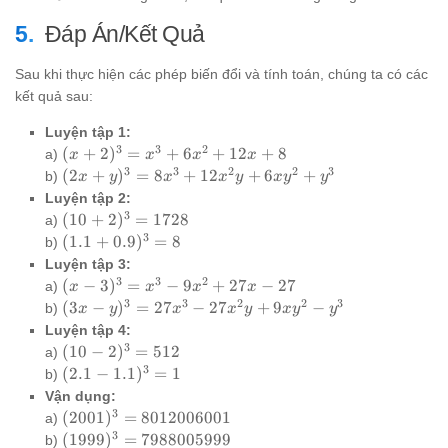
- y^3)
3^3 -
2y^3
1^3 =
Đáp Án/Kết Quả
=
27 - 1 =
6(2^2)
26
(1) +
Sau khi thực hiện các phép biến đổi và tính toán, chúng ta có các
2(1^3)
kết quả sau:
= 6(4)
+ 2 =
Luyện tập 1:
24 + 2
3
3
2
(x+2)^3
(
+
2
)
=
+
6
+
12
+
8
a)
x
x
x
x
= 26
= x^3 +
3
3
2
2
3
(2x+y)^3
(
2
+
)
=
8
+
12
+
6
+
b)
x
y
x
x
y
x
y
y
6x^2 +
= 8x^3 +
Luyện tập 2:
12x + 8
12x^2y +
3
(10+2)^3
(
10
+
2
)
=
1728
a)
6xy^2 +
= 1728
3
(1.1+0.9)^3
(
1.1
+
0.9
)
=
8
b)
y^3
= 8
Luyện tập 3:
3
3
2
(x-
(
−
3
)
=
−
9
+
27
−
27
a)
x
x
x
x
3)^3
3
3
2
2
3
(3x-
(
3
−
)
=
27
−
27
+
9
−
b)
x
y
x
x
y
x
y
y
=
y)^3 =
Luyện tập 4:
x^3
27x^3
3
(10-
(
10
−
2
)
=
512
a)
-
-
2)^3
3
(2.1-
(
2.1
−
1.1
)
=
1
b)
9x^2
27x^2y
=
1.1)^3
Vận dụng:
+
+
512
= 1
3
(2001)^3 =
(
2001
)
=
8012006001
a)
27x
9xy^2
8012006001
3
(1999)^3 =
(
1999
)
=
7988005999
b)
- 27
- y^3