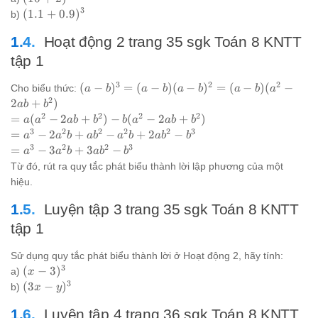
3
(1.1+0.9)^3
(
1.1
+
0.9
)
b)
Hoạt động 2 trang 35 sgk Toán 8 KNTT
tập 1
3
2
2
(a-
(
−
)
=
(
−
)
(
−
)
=
(
−
)
(
−
Cho biểu thức:
a
b
a
b
a
b
a
b
a
b)^3
2
2
+
)
ab
b
=
2
2
2
2
=
=
(
−
2
+
)
−
(
−
2
+
)
a
a
ab
b
b
a
ab
b
(a-
a(a^2
3
2
2
2
2
3
= a^3
=
−
2
+
−
+
2
−
a
a
b
a
b
a
b
a
b
b
b)
- 2ab
-
3
2
2
3
= a^3
=
−
3
+
3
−
a
a
b
a
b
b
(a-
+
2a^2b
-
Từ đó, rút ra quy tắc phát biểu thành lời lập phương của một
b)^2
b^2)
+
3a^2b
hiệu.
=
-
ab^2
+
(a-
b(a^2
-
3ab^2
Luyện tập 3 trang 35 sgk Toán 8 KNTT
b)
- 2ab
a^2b
- b^3
tập 1
(a^2
+
+
-
b^2)
2ab^2
Sử dụng quy tắc phát biểu thành lời ở Hoạt động 2, hãy tính:
2ab
- b^3
3
(x-
(
−
3
)
+
a)
x
3)^3
3
b^2)
(3x-
(
3
−
)
b)
x
y
y)^3
Luyện tập 4 trang 36 sgk Toán 8 KNTT