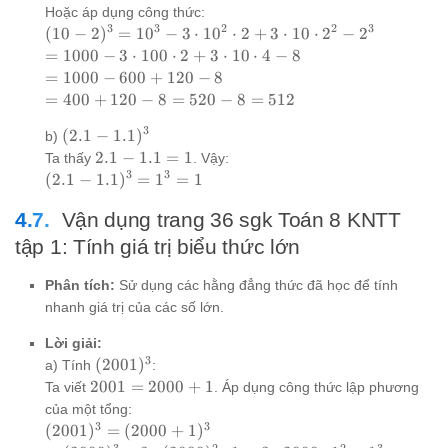
2)^3
Hoặc áp dụng công thức:
=
3
3
2
2
3
(10-
(
10
−
2
)
=
1
0
−
3
⋅
1
0
⋅
2
+
3
⋅
10
⋅
2
−
2
8^3
2)^3
=
=
1000
−
3
⋅
100
⋅
2
+
3
⋅
10
⋅
4
−
8
=
=
1000
=
=
1000
−
600
+
120
−
8
512
10^3
- 3
1000
=
=
400
+
120
−
8
=
520
−
8
=
512
- 3
\cdot
-
400
\cdot
3
100
(2.1-
(
2.1
−
1.1
)
600
b)
+
10^2
\cdot
1.1)^3
+
2.1-
2.1
−
1.1
=
1
120
Ta thấy
. Vậy:
\cdot
2 + 3
120
1.1=1
3
3
- 8
(2.1-
(
2.1
−
1.1
)
=
1
=
1
2 + 3
\cdot
- 8
=
1.1)^3
\cdot
10
Vận dụng trang 36 sgk Toán 8 KNTT
520
= 1^3
10
\cdot
- 8
= 1
tập 1: Tính giá trị biểu thức lớn
\cdot
4 - 8
=
2^2 -
512
Phân tích:
Sử dụng các hằng đẳng thức đã học để tính
2^3
nhanh giá trị của các số lớn.
Lời giải:
3
(2001)^3
(
2001
)
a) Tính
:
2001
2001
=
2000
+
1
Ta viết
. Áp dụng công thức lập phương
=
của một tổng:
2000
3
3
(2001)^3 =
(
2001
)
=
(
2000
+
1
)
+ 1
3
2
2
3