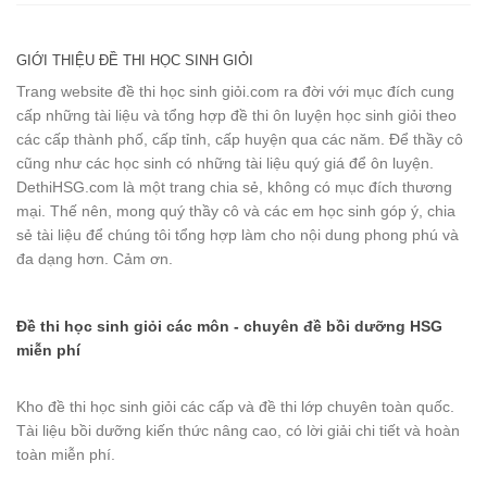
GIỚI THIỆU ĐỀ THI HỌC SINH GIỎI
Trang website đề thi học sinh giỏi.com ra đời với mục đích cung
cấp những tài liệu và tổng hợp đề thi ôn luyện học sinh giỏi theo
các cấp thành phố, cấp tỉnh, cấp huyện qua các năm. Để thầy cô
cũng như các học sinh có những tài liệu quý giá để ôn luyện.
DethiHSG.com là một trang chia sẻ, không có mục đích thương
mại. Thế nên, mong quý thầy cô và các em học sinh góp ý, chia
sẻ tài liệu để chúng tôi tổng hợp làm cho nội dung phong phú và
đa dạng hơn. Cảm ơn.
Đề thi học sinh giỏi các môn - chuyên đề bồi dưỡng HSG
miễn phí
Kho đề thi học sinh giỏi các cấp và đề thi lớp chuyên toàn quốc.
Tài liệu bồi dưỡng kiến thức nâng cao, có lời giải chi tiết và hoàn
toàn miễn phí.