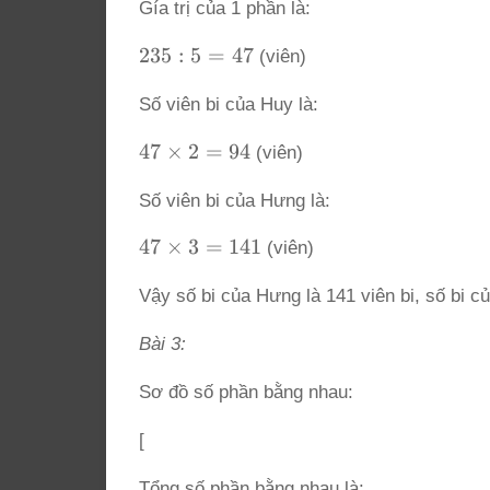
Gía trị của 1 phần là:
3
=
235
235
:
5
=
47
(viên)
5
: 5
Số viên bi của Huy là:
=
47
47
47
×
2
=
94
(viên)
\times
Số viên bi của Hưng là:
2 = 94
47
47
×
3
=
141
(viên)
\times
Vậy số bi của Hưng là 141 viên bi, số bi củ
3 =
141
Bài 3:
Sơ đồ số phần bằng nhau:
[
Tổng số phần bằng nhau là: