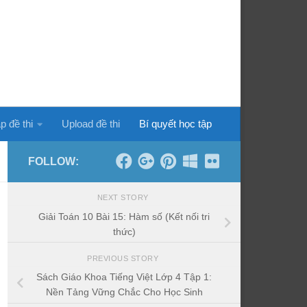
p đề thi
Upload đề thi
Bí quyết học tập
FOLLOW:
NEXT STORY
Giải Toán 10 Bài 15: Hàm số (Kết nối tri
thức)
PREVIOUS STORY
Sách Giáo Khoa Tiếng Việt Lớp 4 Tập 1:
Nền Tảng Vững Chắc Cho Học Sinh