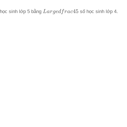
Largedfrac{4}
4
5
 học sinh lớp 5 bằng
L
a
r
g
e
df
r
a
c
số học sinh lớp 4.
{5}