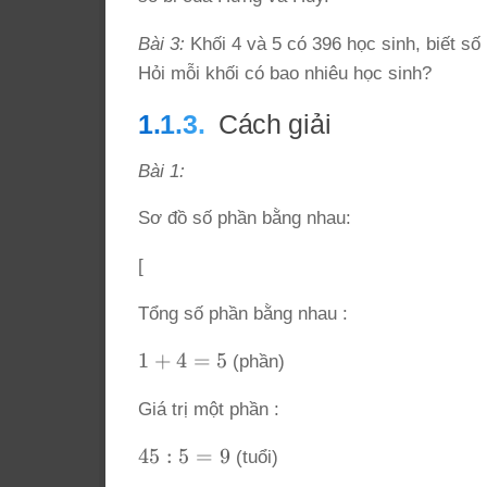
Bài 3:
Khối 4 và 5 có 396 học sinh, biết số
Hỏi mỗi khối có bao nhiêu học sinh?
Cách giải
Bài 1:
Sơ đồ số phần bằng nhau:
[
Tổng số phần bằng nhau :
1
1
+
4
=
5
(phần)
+
Giá trị một phần :
4
=
45
45
:
5
=
9
(tuổi)
5
: