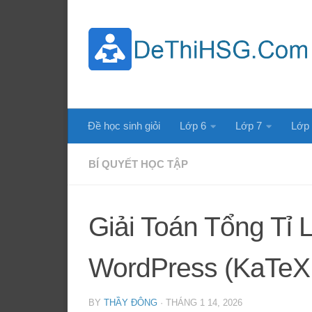
Skip to content
Đề học sinh giỏi
Lớp 6
Lớp 7
Lớp
BÍ QUYẾT HỌC TẬP
Giải Toán Tổng Tỉ
WordPress (KaTeX 
BY
THẦY ĐÔNG
·
THÁNG 1 14, 2026