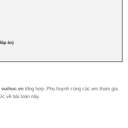
 đáp án)
c
vuihoc.vn
tổng hợp. Phụ huynh cùng các em tham gia
ức về bài toán này.