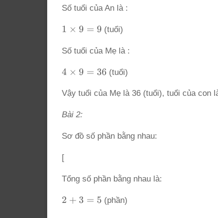
Số tuổi của An là :
5
=
1
1
×
9
=
9
(tuổi)
9
\times
Số tuổi của Mẹ là :
9 = 9
4
4
×
9
=
36
(tuổi)
\times
Vậy tuổi của Mẹ là 36 (tuổi), tuổi của con là
9 = 36
Bài 2:
Sơ đồ số phần bằng nhau:
[
Tổng số phần bằng nhau là:
2
2
+
3
=
5
(phần)
+