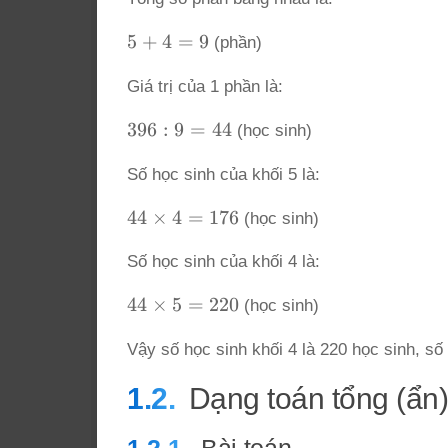
5
5
+
4
=
9
(phần)
+
Giá trị của 1 phần là:
4
=
396
396
:
9
=
44
(học sinh)
9
: 9
Số học sinh của khối 5 là:
=
44
44
44
×
4
=
176
(học sinh)
\times
Số học sinh của khối 4 là:
4 =
176
44
44
×
5
=
220
(học sinh)
\times
Vậy số học sinh khối 4 là 220 học sinh, số 
5 =
220
Dạng toán tổng (ẩn) 