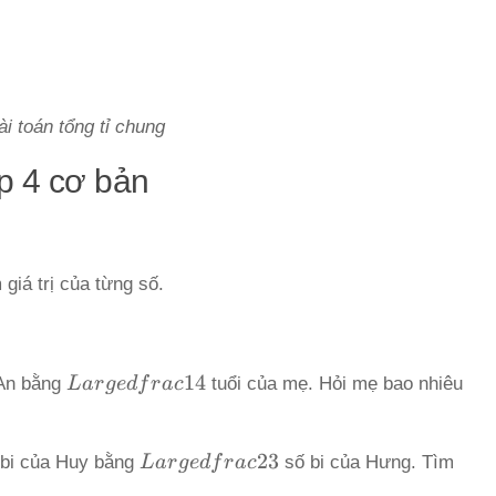
i toán tổng tỉ chung
ớp 4 cơ bản
 giá trị của từng số.
Largedfrac{1}
1
4
 An bằng
L
a
r
g
e
df
r
a
c
tuổi của mẹ. Hỏi mẹ bao nhiêu
{4}
Largedfrac{2}
2
3
 bi của Huy bằng
L
a
r
g
e
df
r
a
c
số bi của Hưng. Tìm
{3}