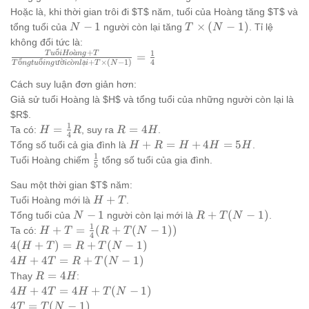
0
Hoặc là, khi thời gian trôi đi $T$ năm, tuổi của Hoàng tăng $T$ và
N-
T
−
1
×
(
−
1
)
tổng tuổi của
người còn lại tăng
. Tỉ lệ
N
T
N
1
\times
không đổi tức là:
(N-1)
ổ
ˋ
+
1
T
u
i
Ho
a
n
g
T
\frac{Tuổi
=
ổ
ổ
ư
ờ
ˋ
ạ
+
×
(
−
1
)
4
T
n
g
t
u
in
g
i
c
o
n
l
i
T
N
Hoàng +
T}{Tổng
Cách suy luận đơn giản hơn:
tuổi người
Giả sử tuổi Hoàng là $H$ và tổng tuổi của những người còn lại là
còn lại + T
$R$.
\times (N-
1
H =
R
=
=
4
Ta có:
, suy ra
.
H
R
R
H
4
1)} =
\frac{1}
=
H+R
+
=
+
4
=
5
Tổng số tuổi cả gia đình là
.
H
R
H
H
H
\frac{1}
{4} R
4H
=
1
\frac{1}
Tuổi Hoàng chiếm
tổng số tuổi của gia đình.
5
{4}
H+4H
{5}
= 5H
Sau một thời gian $T$ năm:
H+T
+
Tuổi Hoàng mới là
.
H
T
N-
R+T(N-
−
1
+
(
−
1
)
Tổng tuổi của
người còn lại mới là
.
N
R
T
N
1
1)
1
H+T =
+
=
(
+
(
−
1
))
Ta có:
H
T
R
T
N
4
\frac{1}
4(H+T)
4
(
+
)
=
+
(
−
1
)
H
T
R
T
N
{4}
=
4H
4
+
4
=
+
(
−
1
)
H
T
R
T
N
(R+T(N-
R+T(N-
+ 4T
R=4H
=
4
Thay
:
R
H
1))
1)
= R
4H
4
+
4
=
4
+
(
−
1
)
H
T
H
T
N
+
+ 4T
4T =
4
=
(
−
1
)
T
T
N