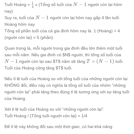
1
\frac{1}
N-
−
1
Tuổi Hoàng =
x (Tổng số tuổi của
người còn lại hôm
N
4
{4}
1
nay)
N-
−
1
Suy ra, tuổi của
người còn lại hôm nay gấp 4 lần tuổi
N
1
Hoàng hôm nay.
Tổng số phần tuổi của cả gia đình hôm nay là: 1 (Hoàng) + 4
(người còn lại) = 5 (phần).
Quan trọng là, mỗi người trong gia đình đều lớn thêm một tuổi
N-
sau mỗi năm. Nếu gia đình có $N$ người, thì tổng số tuổi của
1
T
−
1
×
(
−
1
)
người còn lại sau $T$ năm sẽ tăng
tuổi.
N
T
N
\times
Tuổi của Hoàng cũng tăng $T$ tuổi.
(N-1)
Nếu tỉ lệ tuổi của Hoàng so với tổng tuổi của những người còn lại
KHÔNG đổi, điều này có nghĩa là tổng số tuổi của nhóm “những
người còn lại” phải tăng theo đúng tỉ lệ tương ứng với sự tăng tuổi
của Hoàng.
Xét tỉ lệ tuổi của Hoàng so với “những người còn lại”:
Tuổi Hoàng / (Tổng tuổi người còn lại) = 1/4
Để tỉ lệ này không đổi sau một thời gian, có hai khả năng: