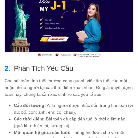
Phân Tích Yêu Cầu
Các bài toán tính tuổi thường xoay quanh việc tìm tuổi của một
hoặc nhiều người tại các thời điểm khác nhau. Để giải quyết dạng
toán này, chúng ta cần xác định rõ các yếu tố sau:
Các đối tượng:
Ai là người được nhắc đến trong bài toán (ví
dụ: bố, con; anh, em; cô, cháu).
Các thời điểm:
Bài toán đề cập đến tuổi ở thời điểm nào
(quá khứ, hiện tại, tương lai).
Mối quan hệ giữa các tuổi:
Thông tin được cho về mối