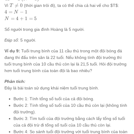
T(N-
=
T(N-
T

=
0
Vì
(thời gian trôi đi), ta có thể chia cả hai vế cho $T$:
T
1)
4H
1)
\ne
4
4
=
−
1
N
+
0
=
N
=
4
+
1
=
5
N
T(N-
N-
=
1)
1
Số người trong gia đình Hoàng là 5 người.
4
+
Đáp số:
5 người.
1
=
Ví dụ 9:
Tuổi trung bình của 11 cầu thủ trong một đội bóng đá
5
đang thi đấu trên sân là 22 tuổi. Nếu không tính đội trưởng thì
tuổi trung bình của 10 cầu thủ còn lại là 21,5 tuổi. Hỏi đội trưởng
hơn tuổi trung bình của toàn đội là bao nhiêu?
Phân tích:
Đây là bài toán sử dụng khái niệm tuổi trung bình.
Bước 1: Tính tổng số tuổi của cả đội bóng.
Bước 2: Tính tổng số tuổi của 10 cầu thủ còn lại (không tính
đội trưởng).
Bước 3: Tìm tuổi của đội trưởng bằng cách lấy tổng số tuổi
của cả đội trừ đi tổng số tuổi của 10 cầu thủ còn lại.
Bước 4: So sánh tuổi đội trưởng với tuổi trung bình của toàn