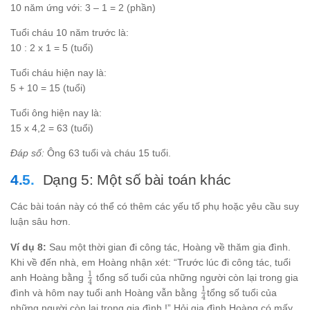
10 năm ứng với: 3 – 1 = 2 (phần)
Tuổi cháu 10 năm trước là:
10 : 2 x 1 = 5 (tuổi)
Tuổi cháu hiện nay là:
5 + 10 = 15 (tuổi)
Tuổi ông hiện nay là:
15 x 4,2 = 63 (tuổi)
Đáp số:
Ông 63 tuổi và cháu 15 tuổi.
Dạng 5: Một số bài toán khác
Các bài toán này có thể có thêm các yếu tố phụ hoặc yêu cầu suy
luận sâu hơn.
Ví dụ 8:
Sau một thời gian đi công tác, Hoàng về thăm gia đình.
Khi về đến nhà, em Hoàng nhận xét: “Trước lúc đi công tác, tuổi
1
\frac{1}
anh Hoàng bằng
tổng số tuổi của những người còn lại trong gia
4
{4}
1
\frac{1}
đình và hôm nay tuổi anh Hoàng vẫn bằng
tổng số tuổi của
4
{4}
những người còn lại trong gia đình !” Hỏi gia đình Hoàng có mấy