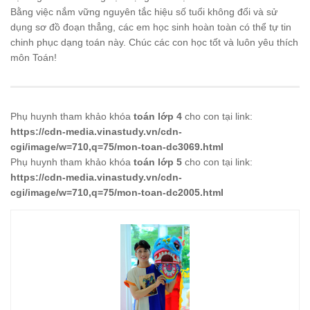
Bằng việc nắm vững nguyên tắc hiệu số tuổi không đổi và sử
dụng sơ đồ đoạn thẳng, các em học sinh hoàn toàn có thể tự tin
chinh phục dạng toán này. Chúc các con học tốt và luôn yêu thích
môn Toán!
Phụ huynh tham khảo khóa
toán lớp 4
cho con tại link:
https://cdn-media.vinastudy.vn/cdn-
cgi/image/w=710,q=75/mon-toan-dc3069.html
Phụ huynh tham khảo khóa
toán lớp 5
cho con tại link:
https://cdn-media.vinastudy.vn/cdn-
cgi/image/w=710,q=75/mon-toan-dc2005.html