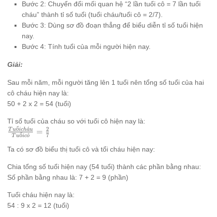
Bước 2: Chuyển đổi mối quan hệ “2 lần tuổi cô = 7 lần tuổi
cháu” thành tỉ số tuổi (tuổi cháu/tuổi cô = 2/7).
Bước 3: Dùng sơ đồ đoạn thẳng để biểu diễn tỉ số tuổi hiện
nay.
Bước 4: Tính tuổi của mỗi người hiện nay.
Giải:
Sau mỗi năm, mỗi người tăng lên 1 tuổi nên tổng số tuổi của hai
cô cháu hiện nay là:
50 + 2 x 2 = 54 (tuổi)
Tỉ số tuổi của cháu so với tuổi cô hiện nay là:
ổ
ˊ
2
\frac{Tuổi
T
u
i
c
h
a
u
=
ổ
^
7
T
u
i
c
o
cháu}
Ta có sơ đồ biểu thị tuổi cô và tổi cháu hiện nay:
{Tuổi cô}
= \frac{2}
Chia tổng số tuổi hiện nay (54 tuổi) thành các phần bằng nhau:
{7}
Số phần bằng nhau là: 7 + 2 = 9 (phần)
Tuổi cháu hiện nay là:
54 : 9 x 2 = 12 (tuổi)