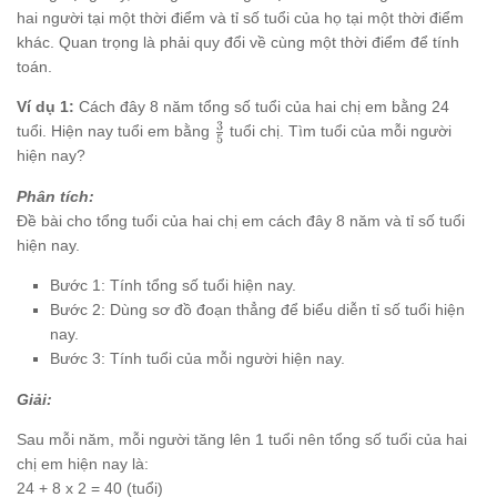
hai người tại một thời điểm và tỉ số tuổi của họ tại một thời điểm
khác. Quan trọng là phải quy đổi về cùng một thời điểm để tính
toán.
Ví dụ 1:
Cách đây 8 năm tổng số tuổi của hai chị em bằng 24
3
\frac{3}
tuổi. Hiện nay tuổi em bằng
tuổi chị. Tìm tuổi của mỗi người
5
{5}
hiện nay?
Phân tích:
Đề bài cho tổng tuổi của hai chị em cách đây 8 năm và tỉ số tuổi
hiện nay.
Bước 1: Tính tổng số tuổi hiện nay.
Bước 2: Dùng sơ đồ đoạn thẳng để biểu diễn tỉ số tuổi hiện
nay.
Bước 3: Tính tuổi của mỗi người hiện nay.
Giải:
Sau mỗi năm, mỗi người tăng lên 1 tuổi nên tổng số tuổi của hai
chị em hiện nay là:
24 + 8 x 2 = 40 (tuổi)