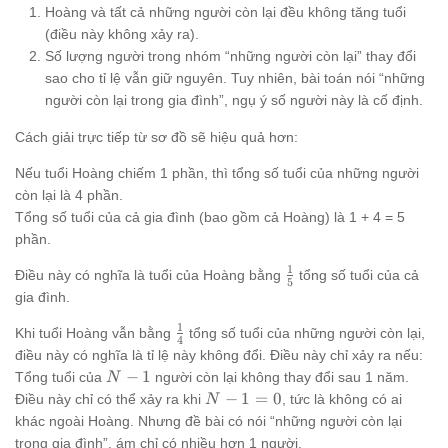
Hoàng và tất cả những người còn lại đều không tăng tuổi
(điều này không xảy ra).
Số lượng người trong nhóm “những người còn lại” thay đổi
sao cho tỉ lệ vẫn giữ nguyên. Tuy nhiên, bài toán nói “những
người còn lại trong gia đình”, ngụ ý số người này là cố định.
Cách giải trực tiếp từ sơ đồ sẽ hiệu quả hơn:
Nếu tuổi Hoàng chiếm 1 phần, thì tổng số tuổi của những người
còn lại là 4 phần.
Tổng số tuổi của cả gia đình (bao gồm cả Hoàng) là 1 + 4 = 5
phần.
1
\frac{1}
Điều này có nghĩa là tuổi của Hoàng bằng
tổng số tuổi của cả
5
{5}
gia đình.
1
\frac{1}
Khi tuổi Hoàng vẫn bằng
tổng số tuổi của những người còn lại,
4
{4}
điều này có nghĩa là tỉ lệ này không đổi. Điều này chỉ xảy ra nếu:
N-
−
1
Tổng tuổi của
người còn lại không thay đổi sau 1 năm.
N
1
N-
−
1
=
0
Điều này chỉ có thể xảy ra khi
, tức là không có ai
N
1
khác ngoài Hoàng. Nhưng đề bài có nói “những người còn lại
=
trong gia đình”, ám chỉ có nhiều hơn 1 người.