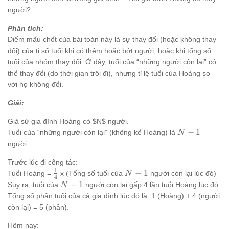
người?
Phân tích:
Điểm mấu chốt của bài toán này là sự thay đổi (hoặc không thay
đổi) của tỉ số tuổi khi có thêm hoặc bớt người, hoặc khi tổng số
tuổi của nhóm thay đổi. Ở đây, tuổi của “những người còn lại” có
thể thay đổi (do thời gian trôi đi), nhưng tỉ lệ tuổi của Hoàng so
với họ không đổi.
Giải:
Giả sử gia đình Hoàng có $N$ người.
N-
−
1
Tuổi của “những người còn lại” (không kể Hoàng) là
N
1
người.
Trước lúc đi công tác:
1
\frac{1}
N-
−
1
Tuổi Hoàng =
x (Tổng số tuổi của
người còn lại lúc đó)
N
4
{4}
1
N-
−
1
Suy ra, tuổi của
người còn lại gấp 4 lần tuổi Hoàng lúc đó.
N
1
Tổng số phần tuổi của cả gia đình lúc đó là: 1 (Hoàng) + 4 (người
còn lại) = 5 (phần).
Hôm nay: