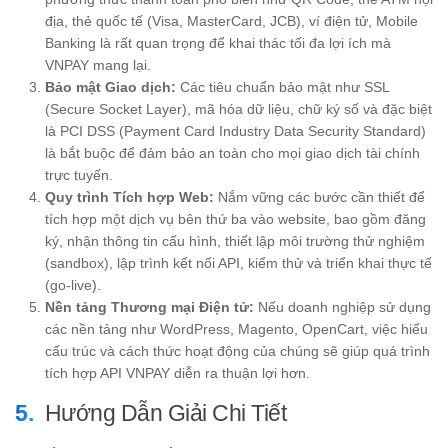
địa, thẻ quốc tế (Visa, MasterCard, JCB), ví điện tử, Mobile
Banking là rất quan trọng để khai thác tối đa lợi ích mà
VNPAY mang lại.
Bảo mật Giao dịch:
Các tiêu chuẩn bảo mật như SSL
(Secure Socket Layer), mã hóa dữ liệu, chữ ký số và đặc biệt
là PCI DSS (Payment Card Industry Data Security Standard)
là bắt buộc để đảm bảo an toàn cho mọi giao dịch tài chính
trực tuyến.
Quy trình Tích hợp Web:
Nắm vững các bước cần thiết để
tích hợp một dịch vụ bên thứ ba vào website, bao gồm đăng
ký, nhận thông tin cấu hình, thiết lập môi trường thử nghiệm
(sandbox), lập trình kết nối API, kiểm thử và triển khai thực tế
(go-live).
Nền tảng Thương mại Điện tử:
Nếu doanh nghiệp sử dụng
các nền tảng như WordPress, Magento, OpenCart, việc hiểu
cấu trúc và cách thức hoạt động của chúng sẽ giúp quá trình
tích hợp API VNPAY diễn ra thuận lợi hơn.
Hướng Dẫn Giải Chi Tiết