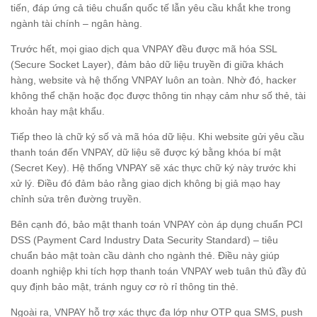
tiến, đáp ứng cả tiêu chuẩn quốc tế lẫn yêu cầu khắt khe trong
ngành tài chính – ngân hàng.
Trước hết, mọi giao dịch qua VNPAY đều được mã hóa SSL
(Secure Socket Layer), đảm bảo dữ liệu truyền đi giữa khách
hàng, website và hệ thống VNPAY luôn an toàn. Nhờ đó, hacker
không thể chặn hoặc đọc được thông tin nhạy cảm như số thẻ, tài
khoản hay mật khẩu.
Tiếp theo là chữ ký số và mã hóa dữ liệu. Khi website gửi yêu cầu
thanh toán đến VNPAY, dữ liệu sẽ được ký bằng khóa bí mật
(Secret Key). Hệ thống VNPAY sẽ xác thực chữ ký này trước khi
xử lý. Điều đó đảm bảo rằng giao dịch không bị giả mạo hay
chỉnh sửa trên đường truyền.
Bên cạnh đó, bảo mật thanh toán VNPAY còn áp dụng chuẩn PCI
DSS (Payment Card Industry Data Security Standard) – tiêu
chuẩn bảo mật toàn cầu dành cho ngành thẻ. Điều này giúp
doanh nghiệp khi tích hợp thanh toán VNPAY web tuân thủ đầy đủ
quy định bảo mật, tránh nguy cơ rò rỉ thông tin thẻ.
Ngoài ra, VNPAY hỗ trợ xác thực đa lớp như OTP qua SMS, push