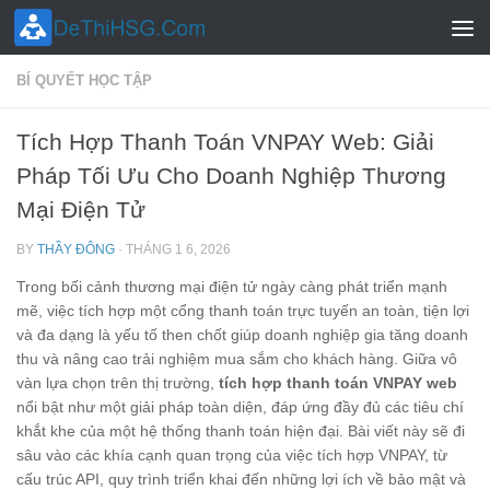
Skip to content
BÍ QUYẾT HỌC TẬP
Tích Hợp Thanh Toán VNPAY Web: Giải
Pháp Tối Ưu Cho Doanh Nghiệp Thương
Mại Điện Tử
BY
THẦY ĐÔNG
·
THÁNG 1 6, 2026
Trong bối cảnh thương mại điện tử ngày càng phát triển mạnh
mẽ, việc tích hợp một cổng thanh toán trực tuyến an toàn, tiện lợi
và đa dạng là yếu tố then chốt giúp doanh nghiệp gia tăng doanh
thu và nâng cao trải nghiệm mua sắm cho khách hàng. Giữa vô
vàn lựa chọn trên thị trường,
tích hợp thanh toán VNPAY web
nổi bật như một giải pháp toàn diện, đáp ứng đầy đủ các tiêu chí
khắt khe của một hệ thống thanh toán hiện đại. Bài viết này sẽ đi
sâu vào các khía cạnh quan trọng của việc tích hợp VNPAY, từ
cấu trúc API, quy trình triển khai đến những lợi ích về bảo mật và