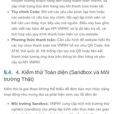
chuyển hướng khách hàng đến trang thanh toán VNPAY, và
cập nhật trạng thái đơn hàng sau khi thanh toán hoàn tất.
Tùy chỉnh Code:
Đối với các yêu cầu phức tạp hơn hoặc
các website có cấu trúc tùy chỉnh, đội ngũ lập trình viên có
thể cần can thiệp trực tiếp vào mã nguồn. Điều này bao gồm
việc viết các hàm để gọi API VNPAY, xử lý dữ liệu trả về, và
tích hợp vào quy trình thanh toán hiện có của website.
Phương thức thanh toán:
Cần cấu hình để website hiển thị
các tùy chọn thanh toán mà VNPAY hỗ trợ như QR Code, thẻ
ATM, thẻ quốc tế. Hệ thống cần tạo mã QR hoặc liên kết
thanh toán tương ứng dựa trên thông tin đơn hàng và yêu
cầu từ API VNPAY.
4. Kiểm thử Toàn diện (Sandbox và Môi
trường Thật)
Kiểm thử là giai đoạn không thể thiếu để đảm bảo mọi chức năng
hoạt động như mong đợi và phát hiện sớm các lỗi tiềm ẩn.
Môi trường Sandbox:
VNPAY cung cấp một môi trường thử
nghiệm (sandbox) cho phép lập trình viên thực hiện các giao