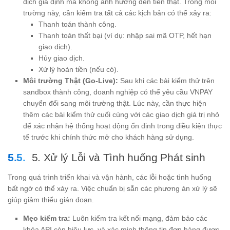
dịch giả định mà không ảnh hưởng đến tiền thật. Trong môi
trường này, cần kiểm tra tất cả các kịch bản có thể xảy ra:
Thanh toán thành công.
Thanh toán thất bại (ví dụ: nhập sai mã OTP, hết hạn
giao dịch).
Hủy giao dịch.
Xử lý hoàn tiền (nếu có).
Môi trường Thật (Go-Live):
Sau khi các bài kiểm thử trên
sandbox thành công, doanh nghiệp có thể yêu cầu VNPAY
chuyển đổi sang môi trường thật. Lúc này, cần thực hiện
thêm các bài kiểm thử cuối cùng với các giao dịch giá trị nhỏ
để xác nhận hệ thống hoạt động ổn định trong điều kiện thực
tế trước khi chính thức mở cho khách hàng sử dụng.
5. Xử lý Lỗi và Tình huống Phát sinh
Trong quá trình triển khai và vận hành, các lỗi hoặc tình huống
bất ngờ có thể xảy ra. Việc chuẩn bị sẵn các phương án xử lý sẽ
giúp giảm thiểu gián đoạn.
Mẹo kiểm tra:
Luôn kiểm tra kết nối mạng, đảm bảo các
khóa API còn hiệu lực, và xác minh thông tin đơn hàng được