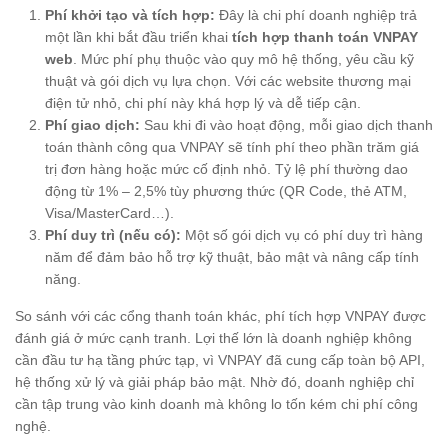
Phí khởi tạo và tích hợp:
Đây là chi phí doanh nghiệp trả
một lần khi bắt đầu triển khai
tích hợp thanh toán VNPAY
web
. Mức phí phụ thuộc vào quy mô hệ thống, yêu cầu kỹ
thuật và gói dịch vụ lựa chọn. Với các website thương mại
điện tử nhỏ, chi phí này khá hợp lý và dễ tiếp cận.
Phí giao dịch:
Sau khi đi vào hoạt động, mỗi giao dịch thanh
toán thành công qua VNPAY sẽ tính phí theo phần trăm giá
trị đơn hàng hoặc mức cố định nhỏ. Tỷ lệ phí thường dao
động từ 1% – 2,5% tùy phương thức (QR Code, thẻ ATM,
Visa/MasterCard…).
Phí duy trì (nếu có):
Một số gói dịch vụ có phí duy trì hàng
năm để đảm bảo hỗ trợ kỹ thuật, bảo mật và nâng cấp tính
năng.
So sánh với các cổng thanh toán khác, phí tích hợp VNPAY được
đánh giá ở mức cạnh tranh. Lợi thế lớn là doanh nghiệp không
cần đầu tư hạ tầng phức tạp, vì VNPAY đã cung cấp toàn bộ API,
hệ thống xử lý và giải pháp bảo mật. Nhờ đó, doanh nghiệp chỉ
cần tập trung vào kinh doanh mà không lo tốn kém chi phí công
nghệ.