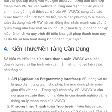
Bài viết gốc tập trung vào việc giới thiệu và hướng dẫn tích hợp
thanh toán VNPAY vào website thương mại điện tử. Các yêu cầu
chính bao gồm: giải thích vai trò của API VNPAY, cung cấp các
bước hướng dẫn tích hợp chi tiết, mô tả các phương thức thanh
toán đa dạng mà VNPAY hỗ trợ, đồng thời nhấn mạnh các yếu tố
quan trọng như bảo mật và chi phí. Mục tiêu là giúp doanh nghiệp
hiểu rõ lợi ích và quy trình để triển khai giải pháp thanh toán này,
từ đó tối ưu hóa hoạt động kinh doanh trực tuyến.
Kiến Thức/Nền Tảng Cần Dùng
Để hiểu và triển khai
tích hợp thanh toán VNPAY web
, các
doanh nghiệp và lập trình viên cần nắm vững một số kiến thức
nền tảng sau:
API (Application Programming Interface):
API đóng vai trò
là giao diện trung gian, cho phép hai ứng dụng phần mềm
giao tiếp với nhau. Trong ngữ cảnh này, API VNPAY là cầu
nối giữa website thương mại điện tử của doanh nghiệp và hệ
thống xử lý thanh toán của VNPAY.
Phương thức Thanh toán Trực tuyến:
Hiểu biết về các
phương thức thanh toán phổ biến như QR Code, thẻ ATM nội