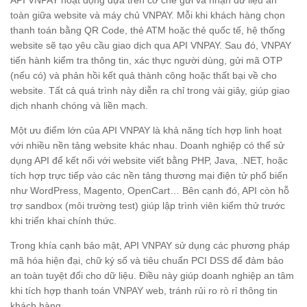
toàn giữa website và máy chủ VNPAY. Mỗi khi khách hàng chọn
thanh toán bằng QR Code, thẻ ATM hoặc thẻ quốc tế, hệ thống
website sẽ tạo yêu cầu giao dịch qua API VNPAY. Sau đó, VNPAY
tiến hành kiểm tra thông tin, xác thực người dùng, gửi mã OTP
(nếu có) và phản hồi kết quả thành công hoặc thất bại về cho
website. Tất cả quá trình này diễn ra chỉ trong vài giây, giúp giao
dịch nhanh chóng và liền mạch.
Một ưu điểm lớn của API VNPAY là khả năng tích hợp linh hoạt
với nhiều nền tảng website khác nhau. Doanh nghiệp có thể sử
dụng API để kết nối với website viết bằng PHP, Java, .NET, hoặc
tích hợp trực tiếp vào các nền tảng thương mại điện tử phổ biến
như WordPress, Magento, OpenCart… Bên cạnh đó, API còn hỗ
trợ sandbox (môi trường test) giúp lập trình viên kiểm thử trước
khi triển khai chính thức.
Trong khía cạnh bảo mật, API VNPAY sử dụng các phương pháp
mã hóa hiện đại, chữ ký số và tiêu chuẩn PCI DSS để đảm bảo
an toàn tuyệt đối cho dữ liệu. Điều này giúp doanh nghiệp an tâm
khi tích hợp thanh toán VNPAY web, tránh rủi ro rò rỉ thông tin
khách hàng.