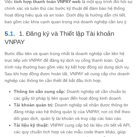
Việc
tích hợp thanh toán VNPAY web
là một quy trình đòi hỏi sự
chính xác và tuân thủ các bước kỹ thuật để đảm bảo hệ thống
hoạt động hiệu quả và an toàn. Dưới đây là hướng dẫn chi tiết,
bao gồm các khía cạnh quan trọng mà doanh nghiệp cần lưu ý.
1. Đăng ký và Thiết lập Tài khoản
VNPAY
Bước đầu tiên và quan trọng nhất là doanh nghiệp cần liên hệ
trực tiếp với VNPAY để đăng ký dịch vụ cổng thanh toán. Quá
trình này thường bao gồm việc ký kết hợp đồng sử dụng dịch vụ.
Sau khi hợp đồng được hoàn tất, VNPAY sẽ cung cấp cho doanh
nghiệp các thông tin cần thiết để bắt đầu tích hợp.
Thông tin cần cung cấp:
Doanh nghiệp sẽ cần chuẩn bị
các giấy tờ pháp lý liên quan đến hoạt động kinh doanh.
Tài khoản quản trị:
Doanh nghiệp sẽ nhận được thông tin
đăng nhập vào hệ thống quản lý của VNPAY, nơi có thể theo
dõi giao dịch, quản lý tài khoản và truy cập các báo cáo.
Tài liệu kỹ thuật:
VNPAY cung cấp bộ tài liệu chi tiết về API,
các quy chuẩn tích hợp và các mẫu code tham khảo, giúp