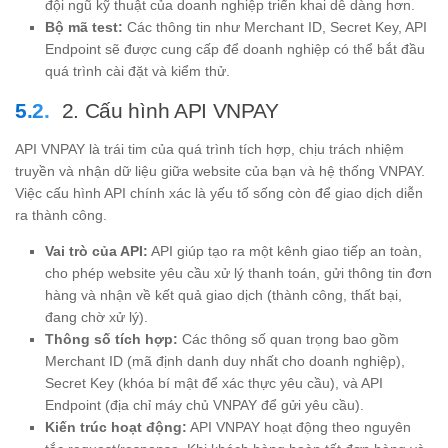
đội ngũ kỹ thuật của doanh nghiệp triển khai dễ dàng hơn.
Bộ mã test:
Các thông tin như Merchant ID, Secret Key, API
Endpoint sẽ được cung cấp để doanh nghiệp có thể bắt đầu
quá trình cài đặt và kiểm thử.
2. Cấu hình API VNPAY
API VNPAY là trái tim của quá trình tích hợp, chịu trách nhiệm
truyền và nhận dữ liệu giữa website của bạn và hệ thống VNPAY.
Việc cấu hình API chính xác là yếu tố sống còn để giao dịch diễn
ra thành công.
Vai trò của API:
API giúp tạo ra một kênh giao tiếp an toàn,
cho phép website yêu cầu xử lý thanh toán, gửi thông tin đơn
hàng và nhận về kết quả giao dịch (thành công, thất bại,
đang chờ xử lý).
Thông số tích hợp:
Các thông số quan trọng bao gồm
Merchant ID (mã định danh duy nhất cho doanh nghiệp),
Secret Key (khóa bí mật để xác thực yêu cầu), và API
Endpoint (địa chỉ máy chủ VNPAY để gửi yêu cầu).
Kiến trúc hoạt động:
API VNPAY hoạt động theo nguyên