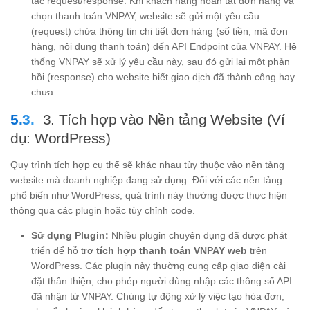
tắc request/response. Khi khách hàng hoàn tất đơn hàng và
chọn thanh toán VNPAY, website sẽ gửi một yêu cầu
(request) chứa thông tin chi tiết đơn hàng (số tiền, mã đơn
hàng, nội dung thanh toán) đến API Endpoint của VNPAY. Hệ
thống VNPAY sẽ xử lý yêu cầu này, sau đó gửi lại một phản
hồi (response) cho website biết giao dịch đã thành công hay
chưa.
3. Tích hợp vào Nền tảng Website (Ví
dụ: WordPress)
Quy trình tích hợp cụ thể sẽ khác nhau tùy thuộc vào nền tảng
website mà doanh nghiệp đang sử dụng. Đối với các nền tảng
phổ biến như WordPress, quá trình này thường được thực hiện
thông qua các plugin hoặc tùy chỉnh code.
Sử dụng Plugin:
Nhiều plugin chuyên dụng đã được phát
triển để hỗ trợ
tích hợp thanh toán VNPAY web
trên
WordPress. Các plugin này thường cung cấp giao diện cài
đặt thân thiện, cho phép người dùng nhập các thông số API
đã nhận từ VNPAY. Chúng tự động xử lý việc tạo hóa đơn,