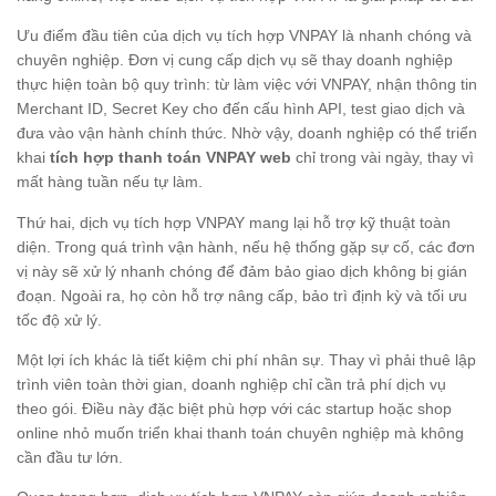
Ưu điểm đầu tiên của dịch vụ tích hợp VNPAY là nhanh chóng và
chuyên nghiệp. Đơn vị cung cấp dịch vụ sẽ thay doanh nghiệp
thực hiện toàn bộ quy trình: từ làm việc với VNPAY, nhận thông tin
Merchant ID, Secret Key cho đến cấu hình API, test giao dịch và
đưa vào vận hành chính thức. Nhờ vậy, doanh nghiệp có thể triển
khai
tích hợp thanh toán VNPAY web
chỉ trong vài ngày, thay vì
mất hàng tuần nếu tự làm.
Thứ hai, dịch vụ tích hợp VNPAY mang lại hỗ trợ kỹ thuật toàn
diện. Trong quá trình vận hành, nếu hệ thống gặp sự cố, các đơn
vị này sẽ xử lý nhanh chóng để đảm bảo giao dịch không bị gián
đoạn. Ngoài ra, họ còn hỗ trợ nâng cấp, bảo trì định kỳ và tối ưu
tốc độ xử lý.
Một lợi ích khác là tiết kiệm chi phí nhân sự. Thay vì phải thuê lập
trình viên toàn thời gian, doanh nghiệp chỉ cần trả phí dịch vụ
theo gói. Điều này đặc biệt phù hợp với các startup hoặc shop
online nhỏ muốn triển khai thanh toán chuyên nghiệp mà không
cần đầu tư lớn.