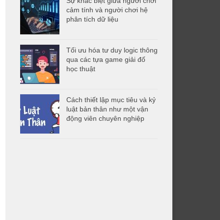
Sự khác biệt giữa người chơi
cảm tính và người chơi hệ
phân tích dữ liệu
Tối ưu hóa tư duy logic thông
qua các tựa game giải đố
học thuật
Cách thiết lập mục tiêu và kỷ
luật bản thân như một vận
động viên chuyên nghiệp