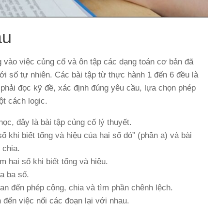
ầu
ng vào việc củng cố và ôn tập các dạng toán cơ bản đã
ới số tự nhiên. Các bài tập từ thực hành 1 đến 6 đều là
h phải đọc kỹ đề, xác định đúng yêu cầu, lựa chọn phép
t cách logic.
học, đây là bài tập củng cố lý thuyết.
số khi biết tổng và hiệu của hai số đó” (phần a) và bài
 chia.
m hai số khi biết tổng và hiệu.
ủa ba số.
 quan đến phép cộng, chia và tìm phần chênh lệch.
an đến việc nối các đoạn lại với nhau.