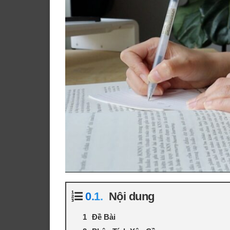
Nội dung
Đề Bài