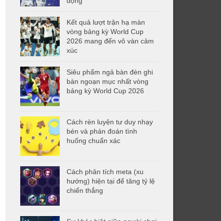
động
Kết quả lượt trận hạ màn
vòng bảng kỳ World Cup
2026 mang đến vô vàn cảm
xúc
Siêu phẩm ngả bàn đèn ghi
bàn ngoạn mục nhất vòng
bảng kỳ World Cup 2026
Cách rèn luyện tư duy nhạy
bén và phán đoán tình
huống chuẩn xác
Cách phân tích meta (xu
hướng) hiện tại để tăng tỷ lệ
chiến thắng