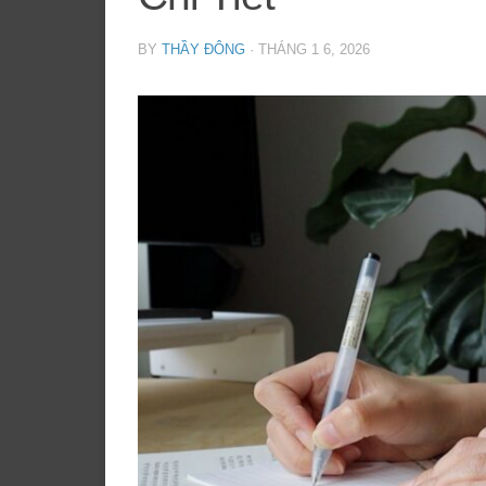
BY
THẦY ĐÔNG
·
THÁNG 1 6, 2026