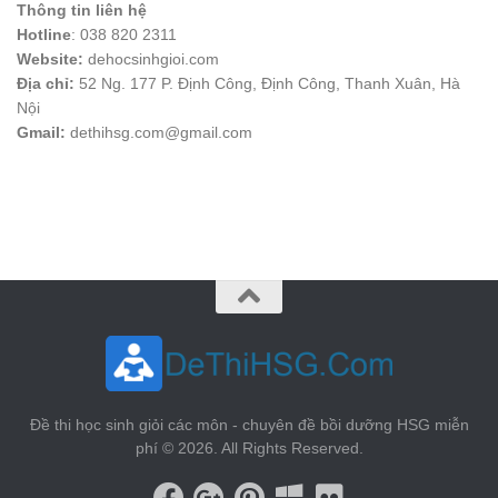
Thông tin liên hệ
Hotline
: 038 820 2311
Website:
dehocsinhgioi.com
Địa chỉ:
52 Ng. 177 P. Định Công, Định Công, Thanh Xuân, Hà
Nội
Gmail:
dethihsg.com@gmail.com
vin88
 , 
game bài đổi thưởng
 , 
iwin68
 , 
Good88
Đề thi học sinh giỏi các môn - chuyên đề bồi dưỡng HSG miễn
phí © 2026. All Rights Reserved.