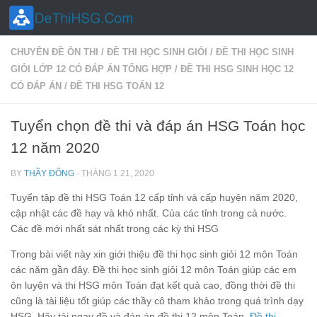
Skip to content
CHUYÊN ĐỀ ÔN THI
/
ĐỀ THI HỌC SINH GIỎI
/
ĐỀ THI HỌC SINH
GIỎI LỚP 12 CÓ ĐÁP ÁN TỔNG HỢP
/
ĐỀ THI HSG SINH HỌC 12
CÓ ĐÁP ÁN
/
ĐỀ THI HSG TOÁN 12
Tuyển chọn đề thi và đáp án HSG Toán học
12 năm 2020
BY
THẦY ĐÔNG
·
THÁNG 1 21, 2020
Tuyển tập đề thi HSG Toán 12 cấp tỉnh và cấp huyện năm 2020,
cập nhật các đề hay và khó nhất. Của các tỉnh trong cả nước.
Các đề mới nhất sát nhất trong các kỳ thi HSG
Trong bài viết này xin giới thiệu đề thi học sinh giỏi 12 môn Toán
các năm gần đây. Đề thi học sinh giỏi 12 môn Toán giúp các em
ôn luyện và thi HSG môn Toán đạt kết quả cao, đồng thời đề thi
cũng là tài liệu tốt giúp các thầy cô tham khảo trong quá trình dạy
HSG. Hãy tải ngay đề và đáp án đề thi 12 môn Toán.
Đề thi