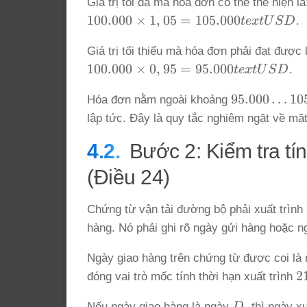
Giá trị tối đa mà hóa đơn có thể thể hiện là
100.000
100.000
×
1
,
05
=
105.000
t
e
x
t
U
S
D
.
\times 1,05
Giá trị tối thiểu mà hóa đơn phải đạt được 
=
100.000
100.000
×
0
,
95
=
95.000
105.000text{
t
e
x
t
U
S
D
.
\times 0,95
USD}
95.000
95.000
…
10
Hóa đơn nằm ngoài khoảng
=
\ldots
95.000text{
lập tức. Đây là quy tắc nghiêm ngặt về mặt
105.000text
USD}
USD}
Bước 2: Kiểm tra tí
(Điều 24)
Chứng từ vận tải đường bộ phải xuất trìn
hàng. Nó phải ghi rõ ngày gửi hàng hoặc 
Ngày giao hàng trên chứng từ được coi là n
2
2
đóng vai trò mốc tính thời hạn xuất trình
D
Nếu ngày giao hàng là ngày
D
, thì ngày x