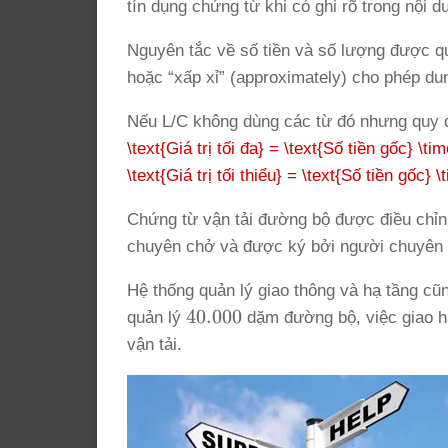
tín dụng chứng từ khi có ghi rõ trong nội d
Nguyên tắc về số tiền và số lượng được qu
hoặc “xấp xỉ” (approximately) cho phép du
Nếu L/C không dùng các từ đó nhưng quy đị
\text{Giá trị tối đa} = \text{Số tiền gốc} \tim
\text{Giá trị tối thiểu} = \text{Số tiền gốc} \
Chứng từ vận tải đường bộ được điều chỉnh
chuyên chở và được ký bởi người chuyên c
Hệ thống quản lý giao thông và hạ tầng c
40.000
40.000
quản lý
dặm đường bộ, việc giao hàn
vận tải.