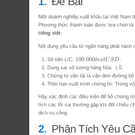
Đề Bài
Một doanh nghiệp xuất khẩu tại Việt Nam 
Phương thức thanh toán được lựa chọn là 
tiếng việt
.
Nội dung yêu cầu từ ngân hàng phát hành 
100.000text{
100.000
Số tiền L/C:
t
e
x
t
U
S
D
.
USD}
\pm
±
5
Dung sai số lượng hàng hóa:
.
5%
Chứng từ vận tải là vận đơn đường bộ 
Thời hạn xuất trình chứng từ: Trong v
Hãy xác định các điều kiện để bộ chứng từ
tích các lỗi sai thường gặp khi đối chiếu c
dịch vụ công.
Phân Tích Yêu C