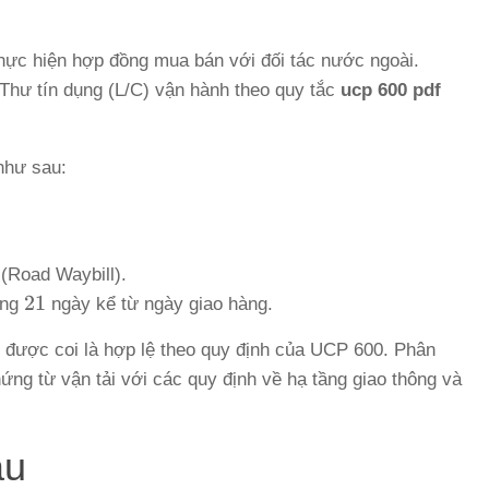
thực hiện hợp đồng mua bán với đối tác nước ngoài.
Thư tín dụng (L/C) vận hành theo quy tắc
ucp 600 pdf
như sau:
(Road Waybill).
21
21
òng
ngày kể từ ngày giao hàng.
 được coi là hợp lệ theo quy định của UCP 600. Phân
hứng từ vận tải với các quy định về hạ tầng giao thông và
ầu