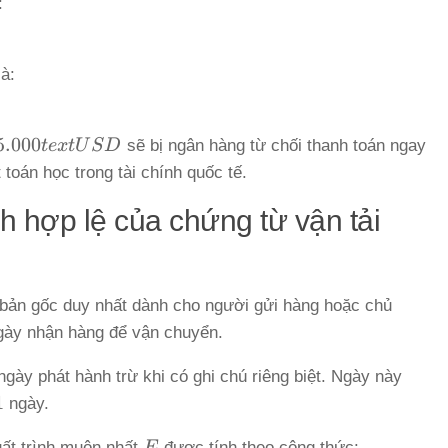
:
là:
5.000
t
e
x
t
U
S
D
sẽ bị ngân hàng từ chối thanh toán ngay
 toán học trong tài chính quốc tế.
{
nh hợp lệ của chứng từ vận tải
h bản gốc duy nhất dành cho người gửi hàng hoặc chủ
ngày nhận hàng để vận chuyển.
gày phát hành trừ khi có ghi chú riêng biệt. Ngày này
1
1
ngày.
E
uất trình muộn nhất
E
được tính theo công thức: