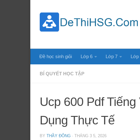
Skip to content
Đề học sinh giỏi
Lớp 6
Lớp 7
Lớp
BÍ QUYẾT HỌC TẬP
Ucp 600 Pdf Tiếng
Dụng Thực Tế
BY
THẦY ĐÔNG
·
THÁNG 3 5, 2026