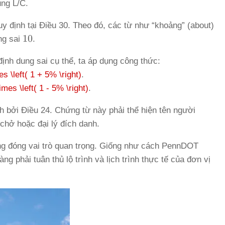
ung L/C.
y định tại Điều 30. Theo đó, các từ như “khoảng” (about)
10%
10
ng sai
.
nh dung sai cụ thể, ta áp dụng công thức:
es \left( 1 + 5% \right)
.
times \left( 1 - 5% \right)
.
 bởi Điều 24. Chứng từ này phải thể hiện tên người
hở hoặc đại lý đích danh.
ũng đóng vai trò quan trọng. Giống như cách PennDOT
g phải tuân thủ lộ trình và lịch trình thực tế của đơn vị