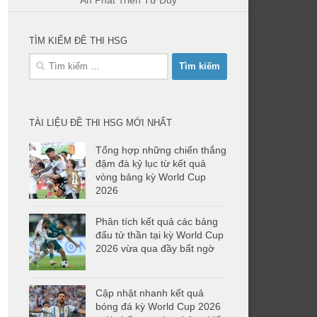
Ẩn Phát Triển Tư Duy
TÌM KIẾM ĐỀ THI HSG
Tìm
kiếm
cho:
TÀI LIỆU ĐỀ THI HSG MỚI NHẤT
Tổng hợp những chiến thắng
đậm đà kỷ lục từ kết quả
vòng bảng kỳ World Cup
2026
Phân tích kết quả các bảng
đấu tử thần tại kỳ World Cup
2026 vừa qua đầy bất ngờ
Cập nhật nhanh kết quả
bóng đá kỳ World Cup 2026