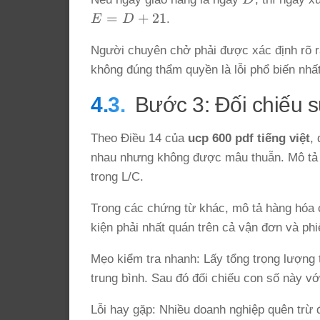
E
=
+
21
E
D
.
=
Người chuyên chở phải được xác định rõ r
D
+
không đúng thẩm quyền là lỗi phổ biến nhất
21
Bước 3: Đối chiếu 
Theo Điều 14 của
ucp 600 pdf tiếng việt
,
nhau nhưng không được mâu thuẫn. Mô tả 
trong L/C.
Trong các chứng từ khác, mô tả hàng hóa 
kiện phải nhất quán trên cả vận đơn và phi
Mẹo kiểm tra nhanh: Lấy tổng trọng lượng t
trung bình. Sau đó đối chiếu con số này vớ
Lỗi hay gặp: Nhiều doanh nghiệp quên trừ đ