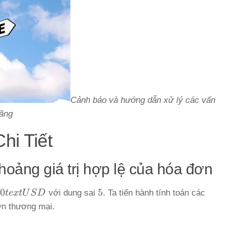
Cảnh báo và hướng dẫn xử lý các vấn
năng
hi Tiết
hoảng giá trị hợp lệ của hóa đơn
0text{
5%
00
5
t
e
x
t
U
S
D
với dung sai
. Ta tiến hành tính toán các
đơn thương mại.