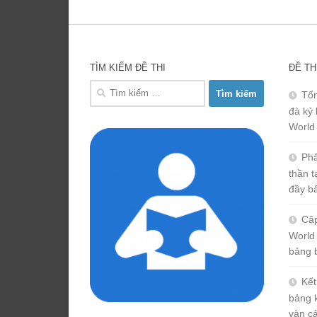
TÌM KIẾM ĐỀ THI
ĐỀ TH
Tìm
Tổn
kiếm
đà kỷ 
cho:
World
Phâ
thần 
đầy b
Cập
World
bảng 
Kết
bảng 
vàn c