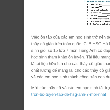
Việc ôn tập của các em học sinh trở nên d
thầy cô giáo trên toàn quốc. CLB HSG Hà Nộ
sinh giỏi số 15 lớp 7 môn Tiếng Anh có đ
học sinh tham khảo ôn luyện. Tài liệu mang
là tài liệu hữu ích cho các thầy cô giáo t
chất lượng để mang lại cho các thầy cô gi
và các em học sinh thành công trên con đư
Mời các thầy cô và các em học sinh tải trọ
tron-bo-tuyen-tap-de-hsg-anh-7-moi-nhat