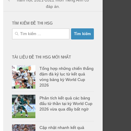
năm học 2021-2022 môn Tiếng Anh có
đáp án.
TÌM KIẾM ĐỀ THI HSG
Tìm
kiếm
cho:
TÀI LIỆU ĐỀ THI HSG MỚI NHẤT
Tổng hợp những chiến thắng
đậm đà kỷ lục từ kết quả
vòng bảng kỳ World Cup
2026
Phân tích kết quả các bảng
đấu tử thần tại kỳ World Cup
2026 vừa qua đầy bất ngờ
Cập nhật nhanh kết quả