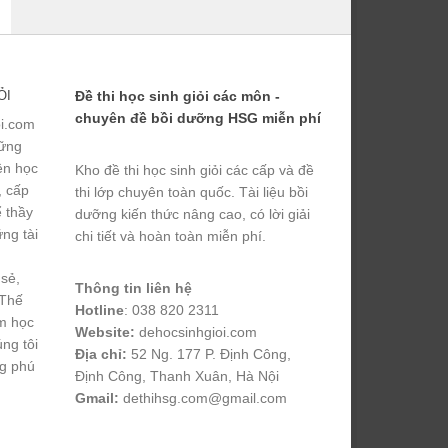
ỎI
Đề thi học sinh giỏi các môn -
chuyên đề bồi dưỡng HSG miễn phí
ỏi.com
hững
yện học
Kho đề thi học sinh giỏi các cấp và đề
, cấp
thi lớp chuyên toàn quốc. Tài liệu bồi
ể thầy
dưỡng kiến thức nâng cao, có lời giải
ng tài
chi tiết và hoàn toàn miễn phí.
 sẻ,
Thông tin liên hệ
 Thế
Hotline
: 038 820 2311
m học
Website:
dehocsinhgioi.com
úng tôi
Địa chỉ:
52 Ng. 177 P. Định Công,
ng phú
Định Công, Thanh Xuân, Hà Nội
Gmail:
dethihsg.com@gmail.com