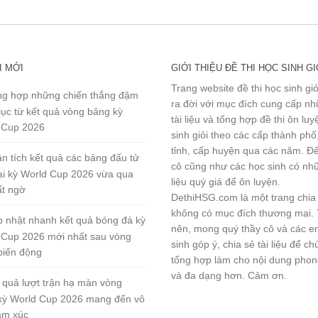
I MỚI
GIỚI THIỆU ĐỀ THI HỌC SINH GI
Trang website đề thi học sinh gi
g hợp những chiến thắng đậm
ra đời với mục đích cung cấp n
lục từ kết quả vòng bảng kỳ
tài liệu và tổng hợp đề thi ôn lu
 Cup 2026
sinh giỏi theo các cấp thành phố
tỉnh, cấp huyện qua các năm. Đ
n tích kết quả các bảng đấu tử
cô cũng như các học sinh có nhữ
tại kỳ World Cup 2026 vừa qua
liệu quý giá để ôn luyện.
ất ngờ
DethiHSG.com là một trang chia
không có mục đích thương mại.
 nhật nhanh kết quả bóng đá kỳ
nên, mong quý thầy cô và các e
 Cup 2026 mới nhất sau vòng
sinh góp ý, chia sẻ tài liệu để ch
biến động
tổng hợp làm cho nội dung pho
và đa dạng hơn. Cảm ơn.
 quả lượt trận hạ màn vòng
kỳ World Cup 2026 mang đến vô
ảm xúc