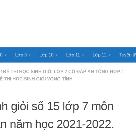
 8
Lớp 9
Lớp 10
Lớp 11
Lớp 12
Tuyển tậ
/
ĐỀ THI HỌC SINH GIỎI LỚP 7 CÓ ĐÁP ÁN TỔNG HỢP
/
Ề THI HỌC SINH GIỎI VÒNG TỈNH
nh giỏi số 15 lớp 7 môn
án năm học 2021-2022.