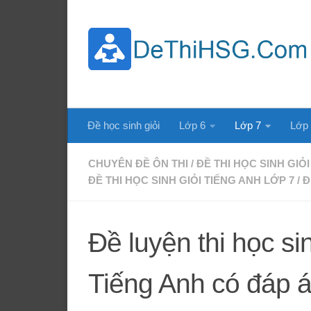
Skip to content
Đề học sinh giỏi
Lớp 6
Lớp 7
Lớp
CHUYÊN ĐỀ ÔN THI
/
ĐỀ THI HỌC SINH GIỎI
ĐỀ THI HỌC SINH GIỎI TIẾNG ANH LỚP 7
/
Đ
Đề luyện thi học si
Tiếng Anh có đáp 