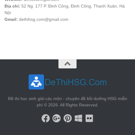
Địa chỉ:
52 Ng. 177 P. Định Công, Định Công, Thanh Xuân, Hà
Nội
Gmail:
dethihsg.com@gmail.com
vin88
 , 
game bài đổi thưởng
 , 
iwin68
 , 
Good88
Đề thi học sinh giỏi các môn - chuyên đề bồi dưỡng HSG miễn
phí © 2026. All Rights Reserved.