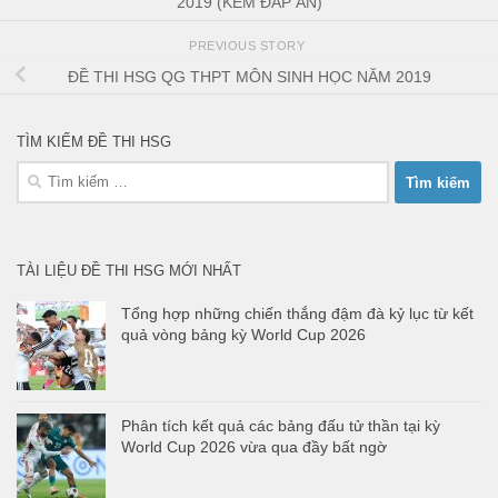
2019 (KÈM ĐÁP ÁN)
PREVIOUS STORY
ĐỀ THI HSG QG THPT MÔN SINH HỌC NĂM 2019
TÌM KIẾM ĐỀ THI HSG
Tìm
kiếm
cho:
TÀI LIỆU ĐỀ THI HSG MỚI NHẤT
Tổng hợp những chiến thắng đậm đà kỷ lục từ kết
quả vòng bảng kỳ World Cup 2026
Phân tích kết quả các bảng đấu tử thần tại kỳ
World Cup 2026 vừa qua đầy bất ngờ