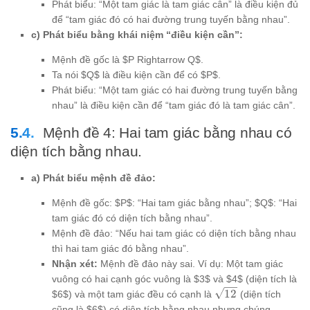
Phát biểu: “Một tam giác là tam giác cân” là điều kiện đủ
để “tam giác đó có hai đường trung tuyến bằng nhau”.
c) Phát biểu bằng khái niệm “điều kiện cần”:
Mệnh đề gốc là $P Rightarrow Q$.
Ta nói $Q$ là điều kiện cần để có $P$.
Phát biểu: “Một tam giác có hai đường trung tuyến bằng
nhau” là điều kiện cần để “tam giác đó là tam giác cân”.
Mệnh đề 4: Hai tam giác bằng nhau có
diện tích bằng nhau.
a) Phát biểu mệnh đề đảo:
Mệnh đề gốc: $P$: “Hai tam giác bằng nhau”; $Q$: “Hai
tam giác đó có diện tích bằng nhau”.
Mệnh đề đảo: “Nếu hai tam giác có diện tích bằng nhau
thì hai tam giác đó bằng nhau”.
Nhận xét:
Mệnh đề đảo này sai. Ví dụ: Một tam giác
vuông có hai cạnh góc vuông là $3$ và $4$ (diện tích là
\sqrt{12}
12
$6$) và một tam giác đều có cạnh là
(diện tích
cũng là $6$) có diện tích bằng nhau nhưng chúng