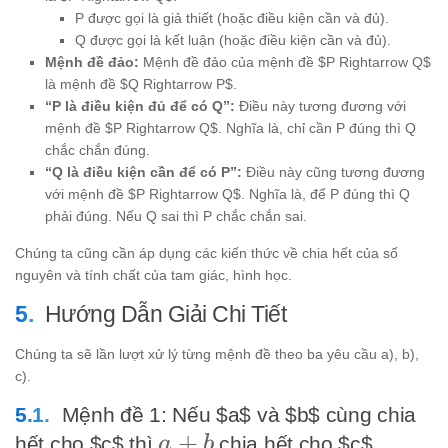
P được gọi là giả thiết (hoặc điều kiện cần và đủ).
Q được gọi là kết luận (hoặc điều kiện cần và đủ).
Mệnh đề đảo:
Mệnh đề đảo của mệnh đề $P Rightarrow Q$
là mệnh đề $Q Rightarrow P$.
“P là điều kiện đủ để có Q”:
Điều này tương đương với
mệnh đề $P Rightarrow Q$. Nghĩa là, chỉ cần P đúng thì Q
chắc chắn đúng.
“Q là điều kiện cần để có P”:
Điều này cũng tương đương
với mệnh đề $P Rightarrow Q$. Nghĩa là, để P đúng thì Q
phải đúng. Nếu Q sai thì P chắc chắn sai.
Chúng ta cũng cần áp dụng các kiến thức về chia hết của số
nguyên và tính chất của tam giác, hình học.
Hướng Dẫn Giải Chi Tiết
Chúng ta sẽ lần lượt xử lý từng mệnh đề theo ba yêu cầu a), b),
c).
Mệnh đề 1: Nếu $a$ và $b$ cùng chia
a+b
+
hết cho $c$ thì
chia hết cho $c$.
a
b