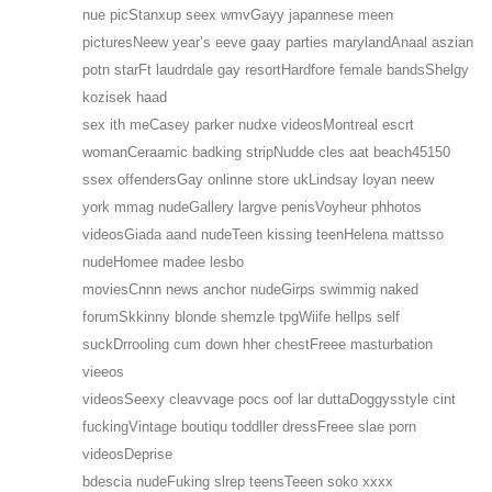
nue picStanxup seex wmvGayy japannese meen
picturesNeew year’s eeve gaay parties marylandAnaal aszian
potn starFt laudrdale gay resortHardfore female bandsShelgy
kozisek haad
sex ith meCasey parker nudxe videosMontreal escrt
womanCeraamic badking stripNudde cles aat beach45150
ssex offendersGay onlinne store ukLindsay loyan neew
york mmag nudeGallery largve penisVoyheur phhotos
videosGiada aand nudeTeen kissing teenHelena mattsso
nudeHomee madee lesbo
moviesCnnn news anchor nudeGirps swimmig naked
forumSkkinny blonde shemzle tpgWiife hellps self
suckDrrooling cum down hher chestFreee masturbation
vieeos
videosSeexy cleavvage pocs oof lar duttaDoggysstyle cint
fuckingVintage boutiqu toddller dressFreee slae porn
videosDeprise
bdescia nudeFuking slrep teensTeeen soko xxxx