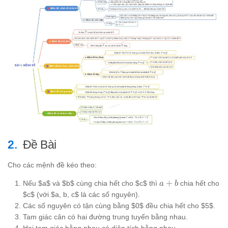
Đề Bài
Cho các mệnh đề kéo theo:
a+b
+
Nếu $a$ và $b$ cùng chia hết cho $c$ thì
chia hết cho
a
b
$c$ (với $a, b, c$ là các số nguyên).
Các số nguyên có tận cùng bằng $0$ đều chia hết cho $5$.
Tam giác cân có hai đường trung tuyến bằng nhau.