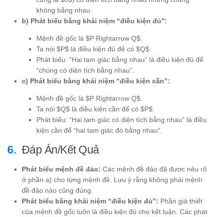
không bằng nhau.
b) Phát biểu bằng khái niệm “điều kiện đủ”:
Mệnh đề gốc là $P Rightarrow Q$.
Ta nói $P$ là điều kiện đủ để có $Q$.
Phát biểu: “Hai tam giác bằng nhau” là điều kiện đủ để
“chúng có diện tích bằng nhau”.
c) Phát biểu bằng khái niệm “điều kiện cần”:
Mệnh đề gốc là $P Rightarrow Q$.
Ta nói $Q$ là điều kiện cần để có $P$.
Phát biểu: “Hai tam giác có diện tích bằng nhau” là điều
kiện cần để “hai tam giác đó bằng nhau”.
Đáp Án/Kết Quả
Phát biểu mệnh đề đảo:
Các mệnh đề đảo đã được nêu rõ
ở phần a) cho từng mệnh đề. Lưu ý rằng không phải mệnh
đề đảo nào cũng đúng.
Phát biểu bằng khái niệm “điều kiện đủ”:
Phần giả thiết
của mệnh đề gốc luôn là điều kiện đủ cho kết luận. Các phát