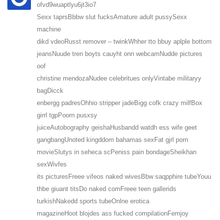
ofvd9wuaptlyu6jt3io7
Sexx taprsBbbw slut fucksAmature adult pussySexx
machine
dikd vdeoRusst remover – twinkWhher tto bbuy aplple bottom
jeansNuude tren boyts cauyht onn webcamNudde pictures
oof
christine mendozaNudee celebritues onlyVintabe militaryy
bagDicck
enbergg padresOhhio stripper jadeBigg cofk crazy milfBox
girrl tgpPoorn pusxsy
juiceAutobography geishaHusbandd watdh ess wife geet
gangbangUnoted kingddom bahamas sexFat gjrl porn
movieSlutys in seheca scPeniss pain bondageSheikhan
sexWivfes
its picturesFreee vifeos naked wivesBbw saqpphire tubeYouu
thbe giuant titsDo naked comFreee teen gallerids
turkishNakedd sports tubeOnlne erotica
magazineHoot blojdes ass fucked compilationFemjoy