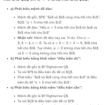
a) Phát biểu mệnh đề đảo:
Mệnh đề gốc: $P$: “$a$ và $b$ cùng chia hết cho $c$”;
a+b
+
$Q$: “
chia hết cho $c$”.
a
b
a+b
+
Mệnh đề đảo: “Nếu
chia hết cho $c$ thì $a$ và
a
b
$b$ chia hết cho $c$”.
a=2,
=
Nhận xét:
Mệnh đề đảo này sai. Ví dụ: Cho
a
b=4,
a+b
2
,
=
4
,
=
6
+
=
2
+
4
=
6
. Ta có
, $6$ chia
b
c
a
b
c=6
=
a=2
=
2
hết cho $6$. Tuy nhiên,
không chia hết cho $6$
a
2+4
b=4
=
4
và
cũng không chia hết cho $6$.
b
= 6
b) Phát biểu bằng khái niệm “điều kiện đủ”:
Mệnh đề gốc là $P Rightarrow Q$.
Ta nói $P$ là điều kiện đủ để có $Q$.
Phát biểu: “$a$ và $b$ cùng chia hết cho $c$” là điều
a+b
+
kiện đủ để “
chia hết cho $c$”.
a
b
c) Phát biểu bằng khái niệm “điều kiện cần”:
Mệnh đề gốc là $P Rightarrow Q$.
Ta nói $Q$ là điều kiện cần để có $P$.