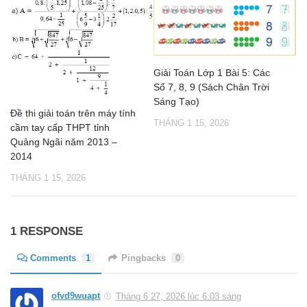
Giải Toán Lớp 1 Bài 5: Các
Số 7, 8, 9 (Sách Chân Trời
Sáng Tạo)
Đề thi giải toán trên máy tính
THÁNG 1 15, 2026
cầm tay cấp THPT tỉnh
Quảng Ngãi năm 2013 –
2014
THÁNG 1 15, 2026
1 RESPONSE
Comments
1
Pingbacks
0
ofvd9wuapt
Tháng 6 27, 2026 lúc 6:03 sáng