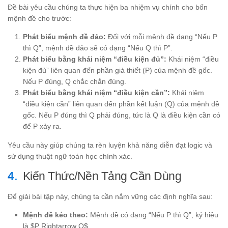
Đề bài yêu cầu chúng ta thực hiện ba nhiệm vụ chính cho bốn
mệnh đề cho trước:
Phát biểu mệnh đề đảo:
Đối với mỗi mệnh đề dạng “Nếu P
thì Q”, mệnh đề đảo sẽ có dạng “Nếu Q thì P”.
Phát biểu bằng khái niệm “điều kiện đủ”:
Khái niệm “điều
kiện đủ” liên quan đến phần giả thiết (P) của mệnh đề gốc.
Nếu P đúng, Q chắc chắn đúng.
Phát biểu bằng khái niệm “điều kiện cần”:
Khái niệm
“điều kiện cần” liên quan đến phần kết luận (Q) của mệnh đề
gốc. Nếu P đúng thì Q phải đúng, tức là Q là điều kiện cần có
để P xảy ra.
Yêu cầu này giúp chúng ta rèn luyện khả năng diễn đạt logic và
sử dụng thuật ngữ toán học chính xác.
Kiến Thức/Nền Tảng Cần Dùng
Để giải bài tập này, chúng ta cần nắm vững các định nghĩa sau:
Mệnh đề kéo theo:
Mệnh đề có dạng “Nếu P thì Q”, ký hiệu
là $P Rightarrow Q$.