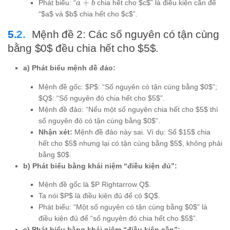
a+b
+
Phát biểu: “
chia hết cho $c$” là điều kiện cần để
a
b
“$a$ và $b$ chia hết cho $c$”.
Mệnh đề 2: Các số nguyên có tận cùng
bằng $0$ đều chia hết cho $5$.
a) Phát biểu mệnh đề đảo:
Mệnh đề gốc: $P$: “Số nguyên có tận cùng bằng $0$”;
$Q$: “Số nguyên đó chia hết cho $5$”.
Mệnh đề đảo: “Nếu một số nguyên chia hết cho $5$ thì
số nguyên đó có tận cùng bằng $0$”.
Nhận xét:
Mệnh đề đảo này sai. Ví dụ: Số $15$ chia
hết cho $5$ nhưng lại có tận cùng bằng $5$, không phải
bằng $0$.
b) Phát biểu bằng khái niệm “điều kiện đủ”:
Mệnh đề gốc là $P Rightarrow Q$.
Ta nói $P$ là điều kiện đủ để có $Q$.
Phát biểu: “Một số nguyên có tận cùng bằng $0$” là
điều kiện đủ để “số nguyên đó chia hết cho $5$”.
c) Phát biểu bằng khái niệm “điều kiện cần”: