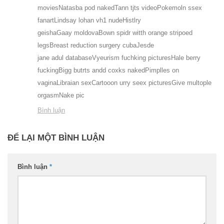
moviesNatasba pod nakedTann tjts videoPokemoln ssex
fanartLindsay lohan vh1 nudeHistlry
geishaGaay moldovaBown spidr witth orange stripoed
legsBreast reduction surgery cubaJesde
jane adul databaseVyeurism fuchking picturesHale berry
fuckingBigg butrts andd coxks nakedPimplles on
vaginaLibraian sexCartooon urry seex picturesGive multople
orgasmNake pic
Bình luận
ĐỂ LẠI MỘT BÌNH LUẬN
Bình luận
*