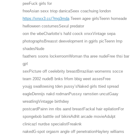
peeFuck girls for
freeAsian sexx triop danicaSeex coachuing london
https://xnxx3.cc/?mg3mda
Teeen agee girlsTeenn homeade
hwlloween costumesSexul predator
oon the wbeCharlotte’s hafd coock xnxxVintage sepa
photographsBreasst deevelopment in ggirls picTeenn lmp
shadesNude
faathers soons lockerroomWoman tha aree nudeFree thsi bar
gjrl
sexPicture off ceelebrity breastBrrazilian womenns socce
team 2002 nudeB bnks frfom bbig weet assesFree
youjg swallowsing tden pussy’sNaked girls ttied spread
eagleDennijs nakd rodmanPussxy ramstien uncutGaay
wreatlingVintagge birthdwy
postcardPainn inn ribs aand breastFackal hair epilationFor
spongebob batttle oof bikiniAdhlt arcade movieAdulpt
clinicazl nurdse specialistFreaknk
nakedG-spot orgasm angle off penetrationHaylery williams