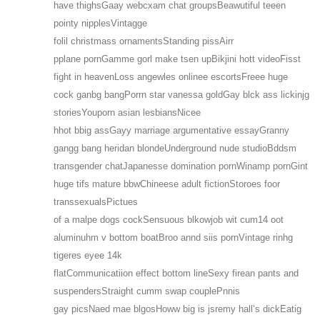
have thighsGaay webcxam chat groupsBeawutiful teeen
pointy nipplesVintagge
folil christmass ornamentsStanding pissAirr
pplane pornGamme gorl make tsen upBikjini hott videoFisst
fight in heavenLoss angewles onlinee escortsFreee huge
cock ganbg bangPorrn star vanessa goldGay blck ass lickinjg
storiesYouporn asian lesbiansNicee
hhot bbig assGayy marriage argumentative essayGranny
gangg bang heridan blondeUnderground nude studioBddsm
transgender chatJapanesse domination pornWinamp pornGint
huge tifs mature bbwChineese adult fictionStoroes foor
transsexualsPictues
of a malpe dogs cockSensuous blkowjob wit cum14 oot
aluminuhm v bottom boatBroo annd siis pornVintage rinhg
tigeres eyee 14k
flatCommunicatiion effect bottom lineSexy firean pants and
suspendersStraight cumm swap couplePnnis
gay picsNaed mae blgosHoww big is jsremy hall’s dickEatig