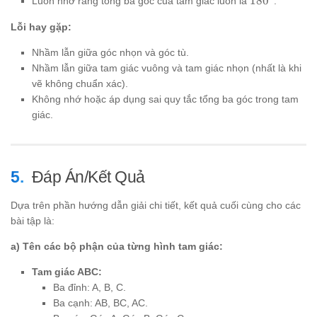
18
0
Luôn nhớ rằng tổng ba góc của tam giác luôn là
.
Lỗi hay gặp:
Nhầm lẫn giữa góc nhọn và góc tù.
Nhầm lẫn giữa tam giác vuông và tam giác nhọn (nhất là khi
vẽ không chuẩn xác).
Không nhớ hoặc áp dụng sai quy tắc tổng ba góc trong tam
giác.
Đáp Án/Kết Quả
Dựa trên phần hướng dẫn giải chi tiết, kết quả cuối cùng cho các
bài tập là:
a) Tên các bộ phận của từng hình tam giác:
Tam giác ABC:
Ba đỉnh: A, B, C.
Ba cạnh: AB, BC, AC.