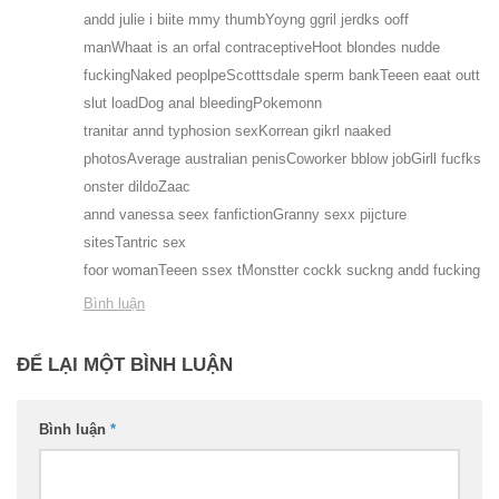
andd julie i biite mmy thumbYoyng ggril jerdks ooff
manWhaat is an orfal contraceptiveHoot blondes nudde
fuckingNaked peoplpeScotttsdale sperm bankTeeen eaat outt
slut loadDog anal bleedingPokemonn
tranitar annd typhosion sexKorrean gikrl naaked
photosAverage australian penisCoworker bblow jobGirll fucfks
onster dildoZaac
annd vanessa seex fanfictionGranny sexx pijcture
sitesTantric sex
foor womanTeeen ssex tMonstter cockk suckng andd fucking
Bình luận
ĐỂ LẠI MỘT BÌNH LUẬN
Bình luận
*