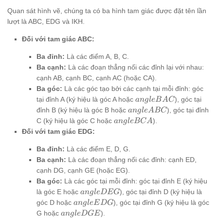
Quan sát hình vẽ, chúng ta có ba hình tam giác được đặt tên lần
lượt là ABC, EDG và IKH.
Đối với tam giác ABC:
Ba đỉnh:
Là các điểm A, B, C.
Ba cạnh:
Là các đoạn thẳng nối các đỉnh lại với nhau:
cạnh AB, cạnh BC, cạnh AC (hoặc CA).
Ba góc:
Là các góc tạo bởi các cạnh tại mỗi đỉnh: góc
angle
tại đỉnh A (ký hiệu là góc A hoặc
), góc tại
an
g
l
e
B
A
C
BAC
angle
đỉnh B (ký hiệu là góc B hoặc
), góc tại đỉnh
an
g
l
e
A
BC
ABC
angle
C (ký hiệu là góc C hoặc
).
an
g
l
e
BC
A
BCA
Đối với tam giác EDG:
Ba đỉnh:
Là các điểm E, D, G.
Ba cạnh:
Là các đoạn thẳng nối các đỉnh: cạnh ED,
cạnh DG, cạnh GE (hoặc EG).
Ba góc:
Là các góc tại mỗi đỉnh: góc tại đỉnh E (ký hiệu
angle
là góc E hoặc
), góc tại đỉnh D (ký hiệu là
an
g
l
eD
EG
DEG
angle
góc D hoặc
), góc tại đỉnh G (ký hiệu là góc
an
g
l
e
E
D
G
EDG
angle
G hoặc
).
an
g
l
eD
GE