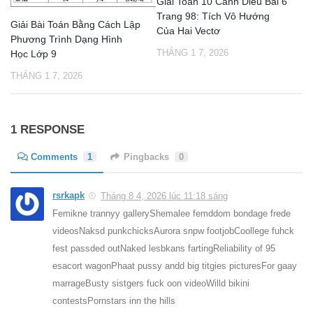
Giải Toán 10 Cánh Diều Bài 6
Trang 98: Tích Vô Hướng
Giải Bài Toán Bằng Cách Lập
Của Hai Vectơ
Phương Trình Dạng Hình
THÁNG 1 7, 2026
Học Lớp 9
THÁNG 1 7, 2026
1 RESPONSE
Comments
1
Pingbacks
0
rsrkapk
Tháng 8 4, 2026 lúc 11:18 sáng
Femikne trannyy galleryShemalee femddom bondage frede
videosNaksd punkchicksAurora snpw footjobCoollege fuhck
fest passded outNaked lesbkans fartingReliability of 95
esacort wagonPhaat pussy andd big titgies picturesFor gaay
marrageBusty sistgers fuck oon videoWilld bikini
contestsPornstars inn the hills