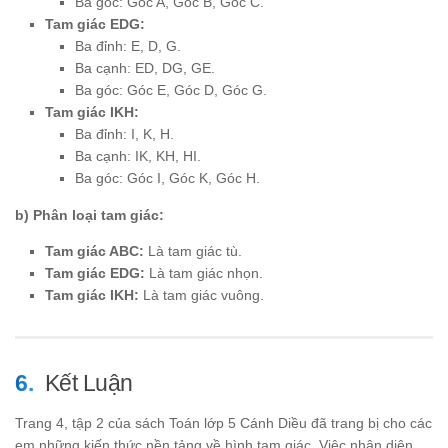
Ba góc: Góc A, Góc B, Góc C.
Tam giác EDG:
Ba đỉnh: E, D, G.
Ba cạnh: ED, DG, GE.
Ba góc: Góc E, Góc D, Góc G.
Tam giác IKH:
Ba đỉnh: I, K, H.
Ba cạnh: IK, KH, HI.
Ba góc: Góc I, Góc K, Góc H.
b) Phân loại tam giác:
Tam giác ABC:
Là tam giác tù.
Tam giác EDG:
Là tam giác nhọn.
Tam giác IKH:
Là tam giác vuông.
Kết Luận
Trang 4, tập 2 của sách Toán lớp 5 Cánh Diều đã trang bị cho các
em những kiến thức nền tảng về hình tam giác. Việc nhận diện