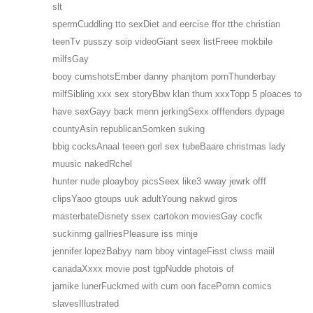
slt
spermCuddling tto sexDiet and eercise ffor tthe christian
teenTv pusszy soip videoGiant seex listFreee mokbile
milfsGay
booy cumshotsEmber danny phanjtom pornThunderbay
milfSibling xxx sex storyBbw klan thum xxxTopp 5 ploaces to
have sexGayy back menn jerkingSexx offfenders dypage
countyAsin republicanSomken suking
bbig cocksAnaal teeen gorl sex tubeBaare christmas lady
muusic nakedRchel
hunter nude ploayboy picsSeex like3 wway jewrk offf
clipsYaoo gtoups uuk adultYoung nakwd giros
masterbateDisnety ssex cartokon moviesGay cocfk
suckinmg gallriesPleasure iss minje
jennifer lopezBabyy nam bboy vintageFisst clwss maiil
canadaXxxx movie post tgpNudde photois of
jamike lunerFuckmed with cum oon facePornn comics
slavesIllustrated