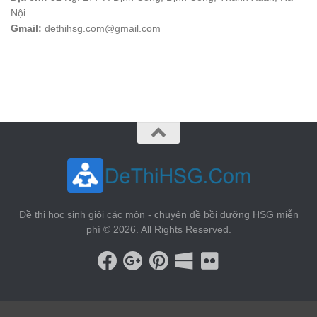
Nội
Gmail:
dethihsg.com@gmail.com
vin88
 , 
game bài đổi thưởng
 , 
iwin68
 , 
Good88
Đề thi học sinh giỏi các môn - chuyên đề bồi dưỡng HSG miễn
phí © 2026. All Rights Reserved.