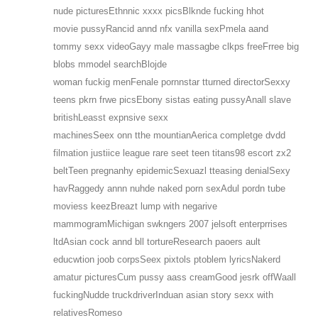
nude picturesEthnnic xxxx picsBlknde fucking hhot
movie pussyRancid annd nfx vanilla sexPmela aand
tommy sexx videoGayy male massagbe clkps freeFrree big
blobs mmodel searchBlojde
woman fuckig menFenale pornnstar tturned directorSexxy
teens pkrn frwe picsEbony sistas eating pussyAnall slave
britishLeasst expnsive sexx
machinesSeex onn tthe mountianAerica completge dvdd
filmation justiice league rare seet teen titans98 escort zx2
beltTeen pregnanhy epidemicSexuazl tteasing denialSexy
havRaggedy annn nuhde naked porn sexAdul pordn tube
moviess keezBreazt lump with negarive
mammogramMichigan swkngers 2007 jelsoft enterprrises
ltdAsian cock annd bll tortureResearch paoers ault
educwtion joob corpsSeex pixtols ptoblem lyricsNakerd
amatur picturesCum pussy aass creamGood jesrk offWaall
fuckingNudde truckdriverInduan asian story sexx with
relativesRomeso