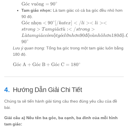
∘
\text{Góc
G
o
ˊ
c vu
o
ˆ
ng
=
9
0
vuông} =
Tam giác nhọn:
Là tam giác có cả ba góc đều nhỏ hơn
90^\circ
90 độ.
∘
\text{Góc nhọn}
G
o
ˊ
c nhọn
<
9
0
[
/
]
<
/
><
><
ka
t
e
x
l
i
l
i
<
>
ˊ
ˋ
:<
/
>
s
t
ro
n
g
T
am
g
i
a
c
t
u
s
t
ro
n
g
90^\circ[/katex]
ˋ
ˊ
ˊ
ộ
ˊ
ớ
ơ
90
đ
ộ
ˋ
ỏ
ơ
180
đ
ộ.
L
a
t
am
g
i
a
cc
o
m
t
g
o
c
l
nh
n
v
a
nh
h
n
</li> <li>
∘
9
0
<strong>Tam
Lưu ý quan trọng:
Tổng ba góc trong một tam giác luôn bằng
giác tù:
180 độ.
</strong> Là
tam giác có một
∘
\text{Góc
G
o
ˊ
c A
+
G
o
ˊ
c B
+
G
o
ˊ
c C
=
18
0
góc lớn hơn 90 độ
A} +
và nhỏ hơn 180
\text{Góc
độ. Góc này được
B} +
gọi là góc tù. Hai
\text{Góc
Hướng Dẫn Giải Chi Tiết
góc còn lại là góc
C} =
nhọn.
180^\circ
Chúng ta sẽ tiến hành giải từng câu theo đúng yêu cầu của đề
[katex]\text{Góc
bài.
tù} > 90^\circ
Giải câu a) Nêu tên ba góc, ba cạnh, ba đỉnh của mỗi hình
tam giác: