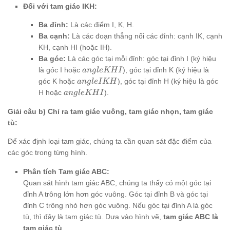
DGE
Đối với tam giác IKH:
Ba đỉnh:
Là các điểm I, K, H.
Ba cạnh:
Là các đoạn thẳng nối các đỉnh: cạnh IK, cạnh
KH, cạnh HI (hoặc IH).
Ba góc:
Là các góc tại mỗi đỉnh: góc tại đỉnh I (ký hiệu
angle
là góc I hoặc
), góc tại đỉnh K (ký hiệu là
an
g
l
eKH
I
KHI
angle
góc K hoặc
), góc tại đỉnh H (ký hiệu là góc
an
g
l
e
I
KH
IKH
angle
H hoặc
).
an
g
l
eKH
I
KHI
Giải câu b) Chỉ ra tam giác vuông, tam giác nhọn, tam giác
tù:
Để xác định loại tam giác, chúng ta cần quan sát đặc điểm của
các góc trong từng hình.
Phân tích Tam giác ABC:
Quan sát hình tam giác ABC, chúng ta thấy có một góc tại
đỉnh A trông lớn hơn góc vuông. Góc tại đỉnh B và góc tại
đỉnh C trông nhỏ hơn góc vuông. Nếu góc tại đỉnh A là góc
tù, thì đây là tam giác tù. Dựa vào hình vẽ,
tam giác ABC là
tam giác tù
.