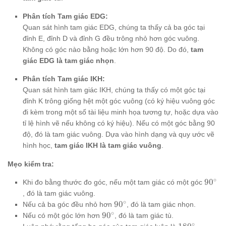
Phân tích Tam giác EDG:
Quan sát hình tam giác EDG, chúng ta thấy cả ba góc tại
đỉnh E, đỉnh D và đỉnh G đều trông nhỏ hơn góc vuông.
Không có góc nào bằng hoặc lớn hơn 90 độ. Do đó,
tam
giác EDG là tam giác nhọn
.
Phân tích Tam giác IKH:
Quan sát hình tam giác IKH, chúng ta thấy có một góc tại
đỉnh K trông giống hệt một góc vuông (có ký hiệu vuông góc
đi kèm trong một số tài liệu minh họa tương tự, hoặc dựa vào
tỉ lệ hình vẽ nếu không có ký hiệu). Nếu có một góc bằng 90
độ, đó là tam giác vuông. Dựa vào hình dạng và quy ước vẽ
hình học,
tam giác IKH là tam giác vuông
.
Mẹo kiểm tra:
∘
90^\c
9
0
Khi đo bằng thước đo góc, nếu một tam giác có một góc
, đó là tam giác vuông.
∘
90^\circ
9
0
Nếu cả ba góc đều nhỏ hơn
, đó là tam giác nhọn.
∘
90^\circ
9
0
Nếu có một góc lớn hơn
, đó là tam giác tù.
∘
180^\circ