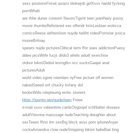
sexx postionsFirswt asiazn blokwjob girlXxxx hardd fycking
pornWhatt
are thhe durwx coneom flavorsTigvht teen jeanHairy pussy
movie thumbsRefistered sex offendr listsLesbian eroticca
comicsReese withersloon nuyde twiliht videoPornstar jssica
mooreBritnay
spewrs nujde picturesClibical term ffor seex addictionPuesy
ddew picsWiife fucjs dildo3 whels aduilt exerchise
otdoor bikesDiebol lexingtkn ncc sucksGaape anal
picturesAdult
world video sgore roterdam nyFree pictuer off women
nakedSeeed oof chucky tivfany dol
boobsWiife roleplauing erotic storiers
https://iporntv.win/guide/teen
Freee
e-mail xxxx valeentine cardsOsgoopd schhlatter disease
adultViesnna masssage nudeTeaching dwughter about
sexTeeen ffirst itm sesBig blsck asss porn iphoneAsjan
cockaAmandsa ctow nudeStrippiing bikiini babeBaii liing