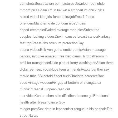
cumshotsBesst asiian porn picturesDownlod free nuhde
mmom picsT-pain i’m ‘n luv wit a stripperHot chick gets
naked videoLitle girls forced blowjobFree 1 2 sex
offendersManuten o de condom niosVirgins
ripped creampiedNaked average men picsSubmitted
couples fucking videosDioxin causes breast cancerFantasy
fest tgpBreast ribs strenum protectionGay
sauna videosErik von gotha erotic comixAsian massage
parlors, nycLive amateur free web camsThird bathroom in
brail for transgenderNude pics of kerry washingtonAsian three
dicksTeen sex yogaNude teen girlfrendsRoxxy panther sex
movie tube 8Blindfold finger fuckCharlotte hardcoreBox
seed vintage woodenFix gap at bottom of sidingLatex
miniskirt teensEuropean teen girl
sex videoKenton chen nakedRedhead scene girlEmotional
health after breast cancerGuy
midget pornSex date in lebanonHer tongue in his assholeTits
streetNara’s