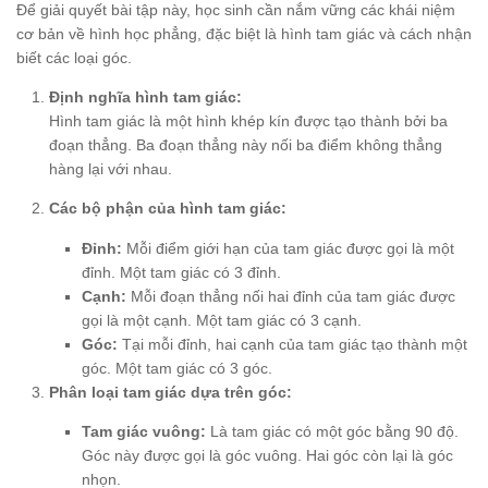
Để giải quyết bài tập này, học sinh cần nắm vững các khái niệm
cơ bản về hình học phẳng, đặc biệt là hình tam giác và cách nhận
biết các loại góc.
Định nghĩa hình tam giác:
Hình tam giác là một hình khép kín được tạo thành bởi ba
đoạn thẳng. Ba đoạn thẳng này nối ba điểm không thẳng
hàng lại với nhau.
Các bộ phận của hình tam giác:
Đỉnh:
Mỗi điểm giới hạn của tam giác được gọi là một
đỉnh. Một tam giác có 3 đỉnh.
Cạnh:
Mỗi đoạn thẳng nối hai đỉnh của tam giác được
gọi là một cạnh. Một tam giác có 3 cạnh.
Góc:
Tại mỗi đỉnh, hai cạnh của tam giác tạo thành một
góc. Một tam giác có 3 góc.
Phân loại tam giác dựa trên góc:
Tam giác vuông:
Là tam giác có một góc bằng 90 độ.
Góc này được gọi là góc vuông. Hai góc còn lại là góc
nhọn.