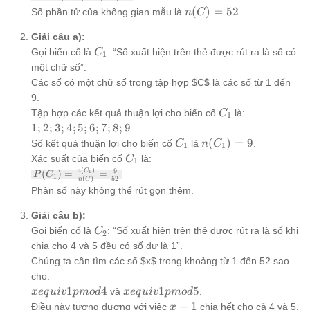
{1; 2;
n(C)
(
)
=
52
Số phần tử của không gian mẫu là
.
n
C
3;
= 52
\ldots;
Giải câu a):
51;
C_1
Gọi biến cố là
: “Số xuất hiện trên thẻ được rút ra là số có
52}
C
1
một chữ số”.
Các số có một chữ số trong tập hợp $C$ là các số từ 1 đến
9.
C_1
{1;
Tập hợp các kết quả thuận lợi cho biến cố
là:
C
1
2;
1
;
2
;
3
;
4
;
5
;
6
;
7
;
8
;
9
.
3;
C_1
n(C_1)
(
)
=
9
Số kết quả thuận lợi cho biến cố
là
.
C
n
C
1
1
4;
= 9
C_1
Xác suất của biến cố
là:
C
1
5;
(
)
P(C_1) =
9
n
C
(
)
=
=
1
P
C
1
6;
(
)
52
n
C
\frac{n(C_1)}
Phân số này không thể rút gọn thêm.
7;
{n(C)} =
\frac{9}{52}
8;
Giải câu b):
9}
C_2
Gọi biến cố là
: “Số xuất hiện trên thẻ được rút ra là số khi
C
2
chia cho 4 và 5 đều có số dư là 1”.
Chúng ta cần tìm các số $x$ trong khoảng từ 1 đến 52 sao
cho:
x equiv 1
x equiv 1
1
4
1
5
và
.
x
e
q
u
i
v
p
m
o
d
x
e
q
u
i
v
p
m
o
d
pmod{4}
pmod{5}
x
−
1
Điều này tương đương với việc
chia hết cho cả 4 và 5.
x