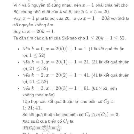
-
x
−
1
Vì 4 và 5 nguyên tố cùng nhau, nên
phải chia hết cho
x
1
-
4
4
×
5
=
20
Bội chung nhỏ nhất của 4 và 5, tức là
.
1
\times
x
x -
−
1
−
1
=
20
Vậy,
phải là bội của 20. Ta có
với $k$ là
x
x
k
5 = 20
-
1 =
số nguyên không âm.
1
20k
x =
=
20
+
1
Suy ra
.
x
k
20k
1
1
≤
20
+
1
≤
52
Ta cần tìm các giá trị của $k$ sao cho
.
k
+ 1
\le
k=0
x =
=
0
=
20
(
0
)
+
1
=
1
Nếu
,
. (1 là kết quả thuận
20k
k
x
20(0)
1
1
≤
52
+ 1
lợi,
)
+ 1
\le
\le
k=1
x =
=
1
=
20
(
1
)
+
1
=
21
Nếu
,
. (21 là kết quả thuận
k
x
= 1
52
52
20(1)
21
21
≤
52
lợi,
)
+ 1
\le
k=2
x =
=
2
=
20
(
2
)
+
1
=
41
Nếu
,
. (41 là kết quả thuận
k
x
= 21
52
20(2)
41
41
≤
52
lợi,
)
+ 1
\le
k=3
x =
=
3
=
20
(
3
)
+
1
=
61
Nếu
,
. (61 > 52, nên
k
x
= 41
52
20(3)
không thỏa mãn)
+ 1
C_2
{1;
Tập hợp các kết quả thuận lợi cho biến cố
là:
C
2
= 61
21;
1
;
21
;
41
.
41}
C_2
n(C_2)
(
)
=
3
Số kết quả thuận lợi cho biến cố
là
.
C
n
C
2
2
= 3
C_2
Xác suất của biến cố
là:
C
2
(
)
P(C_2) =
3
n
C
(
)
=
=
2
P
C
2
(
)
52
n
C
\frac{n(C_2)}