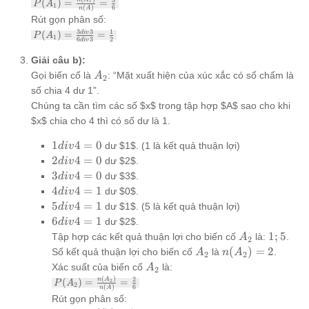
P(A_1) =
3
(
)
=
=
1
P
A
1
(
)
6
n
A
\frac{n(A_1)}
Rút gọn phân số:
{n(A)} =
P(A_1)
3
3
1
(
)
=
=
d
i
v
\frac{3}{6}
P
A
1
6
3
2
d
i
v
=
\frac{3
Giải câu b):
div 3}{6
A_2
Gọi biến cố là
: “Mặt xuất hiện của xúc xắc có số chấm là
A
2
div 3} =
số chia 4 dư 1”.
\frac{1}
{2}
Chúng ta cần tìm các số $x$ trong tập hợp $A$ sao cho khi
$x$ chia cho 4 thì có số dư là 1.
1
1
4
=
0
dư $1$. (1 là kết quả thuận lợi)
d
i
v
div
2
2
4
=
0
dư $2$.
d
i
v
4
div
3
3
4
=
0
dư $3$.
d
i
v
=
4
div
4
4
4
=
1
dư $0$.
d
i
v
0
=
4
div
5
5
4
=
1
dư $1$. (5 là kết quả thuận lợi)
d
i
v
0
=
4
div
6
6
4
=
1
dư $2$.
d
i
v
0
=
4
div
A_2
{1;
1
;
5
Tập hợp các kết quả thuận lợi cho biến cố
là:
.
A
2
1
=
4
5}
A_2
n(A_2)
(
)
=
2
Số kết quả thuận lợi cho biến cố
là
.
A
n
A
2
2
1
=
= 2
A_2
Xác suất của biến cố
là:
A
2
1
(
)
P(A_2) =
2
n
A
(
)
=
=
2
P
A
2
(
)
6
n
A
\frac{n(A_2)}
Rút gọn phân số:
{n(A)} =