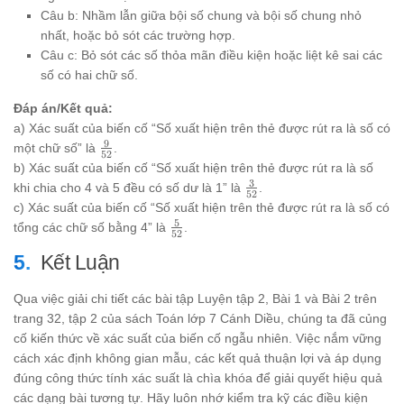
Câu b: Nhầm lẫn giữa bội số chung và bội số chung nhỏ
nhất, hoặc bỏ sót các trường hợp.
Câu c: Bỏ sót các số thỏa mãn điều kiện hoặc liệt kê sai các
số có hai chữ số.
Đáp án/Kết quả:
a) Xác suất của biến cố “Số xuất hiện trên thẻ được rút ra là số có
9
\frac{9}
một chữ số” là
.
52
{52}
b) Xác suất của biến cố “Số xuất hiện trên thẻ được rút ra là số
3
\frac{3}
khi chia cho 4 và 5 đều có số dư là 1” là
.
52
{52}
c) Xác suất của biến cố “Số xuất hiện trên thẻ được rút ra là số có
5
\frac{5}
tổng các chữ số bằng 4” là
.
52
{52}
Kết Luận
Qua việc giải chi tiết các bài tập Luyện tập 2, Bài 1 và Bài 2 trên
trang 32, tập 2 của sách Toán lớp 7 Cánh Diều, chúng ta đã củng
cố kiến thức về xác suất của biến cố ngẫu nhiên. Việc nắm vững
cách xác định không gian mẫu, các kết quả thuận lợi và áp dụng
đúng công thức tính xác suất là chìa khóa để giải quyết hiệu quả
các dạng bài tương tự. Hãy luôn nhớ kiểm tra kỹ các điều kiện