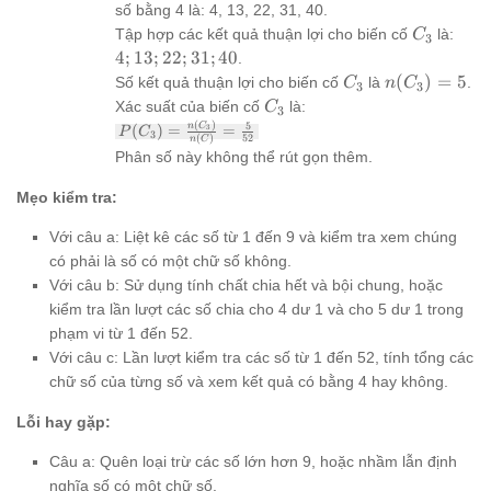
số bằng 4 là: 4, 13, 22, 31, 40.
C_3
{4;
Tập hợp các kết quả thuận lợi cho biến cố
là:
C
3
13;
4
;
13
;
22
;
31
;
40
.
22;
C_3
n(C_3)
(
)
=
5
Số kết quả thuận lợi cho biến cố
là
.
C
n
C
3
3
31;
= 5
C_3
Xác suất của biến cố
là:
C
3
40}
(
)
P(C_3) =
5
n
C
(
)
=
=
3
P
C
3
(
)
52
n
C
\frac{n(C_3)}
Phân số này không thể rút gọn thêm.
{n(C)} =
\frac{5}{52}
Mẹo kiểm tra:
Với câu a: Liệt kê các số từ 1 đến 9 và kiểm tra xem chúng
có phải là số có một chữ số không.
Với câu b: Sử dụng tính chất chia hết và bội chung, hoặc
kiểm tra lần lượt các số chia cho 4 dư 1 và cho 5 dư 1 trong
phạm vi từ 1 đến 52.
Với câu c: Lần lượt kiểm tra các số từ 1 đến 52, tính tổng các
chữ số của từng số và xem kết quả có bằng 4 hay không.
Lỗi hay gặp:
Câu a: Quên loại trừ các số lớn hơn 9, hoặc nhầm lẫn định
nghĩa số có một chữ số.