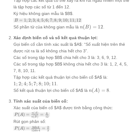
Tập hợp các kết quả có thể xảy ra khi rút ngẫu nhiên một thẻ
là tập hợp các số từ 1 đến 12.
Ký hiệu không gian mẫu là $B$.
B
=
1
;
2
;
3
;
4
;
5
;
6
;
7
;
8
;
9
;
10
;
11
;
12
B
=
n(B)
(
)
=
12
Số phần tử của không gian mẫu là
.
n
B
{1;
= 12
2;
Xác định biến cố và số kết quả thuận lợi:
3;
Gọi biến cố cần tính xác suất là $A$: “Số xuất hiện trên thẻ
4;
5;
được rút ra là số không chia hết cho 3”.
6;
Các số trong tập hợp $B$ chia hết cho 3 là: 3, 6, 9, 12.
7;
Các số trong tập hợp $B$ không chia hết cho 3 là: 1, 2, 4, 5,
8;
9;
7, 8, 10, 11.
10;
{1;
Tập hợp các kết quả thuận lợi cho biến cố $A$ là:
11;
2;
1
;
2
;
4
;
5
;
7
;
8
;
10
;
11
.
12}
4;
n(A)
(
)
=
8
Số kết quả thuận lợi cho biến cố $A$ là
.
n
A
5;
= 8
7;
Tính xác suất của biến cố:
8;
Xác suất của biến cố $A$ được tính bằng công thức:
10;
(
)
P(A) =
8
n
A
(
)
=
=
P
A
(
)
12
n
B
11}
\frac{n(A)}
Rút gọn phân số:
{n(B)} =
P(A) =
8
4
2
(
)
=
=
d
i
v
\frac{8}
P
A
12
4
3
d
i
v
\frac{8
{12}