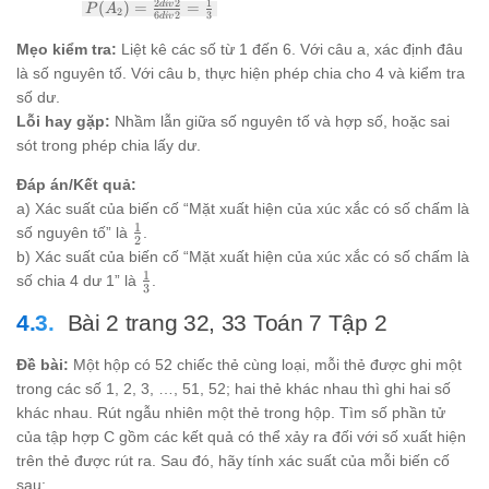
P(A_2)
2
2
1
(
)
=
=
d
i
v
\frac{2}{6}
P
A
2
6
2
3
d
i
v
=
\frac{2
Mẹo kiểm tra:
Liệt kê các số từ 1 đến 6. Với câu a, xác định đâu
div 2}{6
là số nguyên tố. Với câu b, thực hiện phép chia cho 4 và kiểm tra
div 2} =
số dư.
\frac{1}
{3}
Lỗi hay gặp:
Nhầm lẫn giữa số nguyên tố và hợp số, hoặc sai
sót trong phép chia lấy dư.
Đáp án/Kết quả:
a) Xác suất của biến cố “Mặt xuất hiện của xúc xắc có số chấm là
1
\frac{1}
số nguyên tố” là
.
2
{2}
b) Xác suất của biến cố “Mặt xuất hiện của xúc xắc có số chấm là
1
\frac{1}
số chia 4 dư 1” là
.
3
{3}
Bài 2 trang 32, 33 Toán 7 Tập 2
Đề bài:
Một hộp có 52 chiếc thẻ cùng loại, mỗi thẻ được ghi một
trong các số 1, 2, 3, …, 51, 52; hai thẻ khác nhau thì ghi hai số
khác nhau. Rút ngẫu nhiên một thẻ trong hộp. Tìm số phần tử
của tập hợp C gồm các kết quả có thể xảy ra đối với số xuất hiện
trên thẻ được rút ra. Sau đó, hãy tính xác suất của mỗi biến cố
sau: