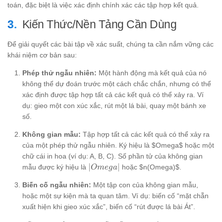
toán, đặc biệt là việc xác định chính xác các tập hợp kết quả.
Kiến Thức/Nền Tảng Cần Dùng
Để giải quyết các bài tập về xác suất, chúng ta cần nắm vững các
khái niệm cơ bản sau:
Phép thử ngẫu nhiên:
Một hành động mà kết quả của nó
không thể dự đoán trước một cách chắc chắn, nhưng có thể
xác định được tập hợp tất cả các kết quả có thể xảy ra. Ví
dụ: gieo một con xúc xắc, rút một lá bài, quay một bánh xe
số.
Không gian mẫu:
Tập hợp tất cả các kết quả có thể xảy ra
của một phép thử ngẫu nhiên. Ký hiệu là $Omega$ hoặc một
chữ cái in hoa (ví dụ: A, B, C). Số phần tử của không gian
|Omega|
∣
∣
mẫu được ký hiệu là
hoặc $n(Omega)$.
O
m
e
g
a
Biến cố ngẫu nhiên:
Một tập con của không gian mẫu,
hoặc một sự kiện mà ta quan tâm. Ví dụ: biến cố “mặt chẵn
xuất hiện khi gieo xúc xắc”, biến cố “rút được lá bài Át”.