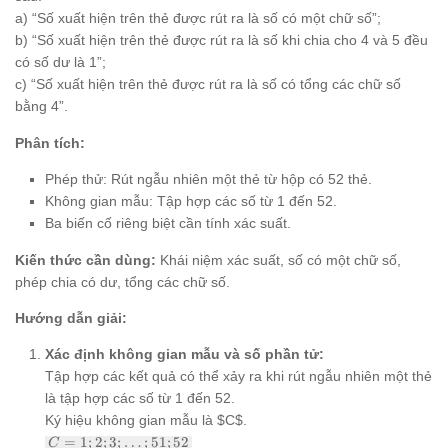
a) “Số xuất hiện trên thẻ được rút ra là số có một chữ số”;
b) “Số xuất hiện trên thẻ được rút ra là số khi chia cho 4 và 5 đều
có số dư là 1”;
c) “Số xuất hiện trên thẻ được rút ra là số có tổng các chữ số
bằng 4”.
Phân tích:
Phép thử: Rút ngẫu nhiên một thẻ từ hộp có 52 thẻ.
Không gian mẫu: Tập hợp các số từ 1 đến 52.
Ba biến cố riêng biệt cần tính xác suất.
Kiến thức cần dùng:
Khái niệm xác suất, số có một chữ số,
phép chia có dư, tổng các chữ số.
Hướng dẫn giải:
Xác định không gian mẫu và số phần tử:
Tập hợp các kết quả có thể xảy ra khi rút ngẫu nhiên một thẻ
là tập hợp các số từ 1 đến 52.
Ký hiệu không gian mẫu là $C$.
C =
=
1
;
2
;
3
;
…
;
51
;
52
C