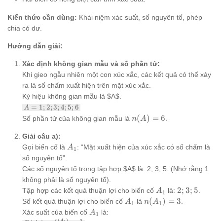
Kiến thức cần dùng:
Khái niệm xác suất, số nguyên tố, phép
chia có dư.
Hướng dẫn giải:
Xác định không gian mẫu và số phần tử:
Khi gieo ngẫu nhiên một con xúc xắc, các kết quả có thể xảy
ra là số chấm xuất hiện trên mặt xúc xắc.
Ký hiệu không gian mẫu là $A$.
A
=
1
;
2
;
3
;
4
;
5
;
6
A
=
n(A)
(
)
=
6
Số phần tử của không gian mẫu là
.
n
A
{1;
= 6
2;
Giải câu a):
3;
A_1
Gọi biến cố là
: “Mặt xuất hiện của xúc xắc có số chấm là
4;
A
1
5;
số nguyên tố”.
6}
Các số nguyên tố trong tập hợp $A$ là: 2, 3, 5. (Nhớ rằng 1
không phải là số nguyên tố).
A_1
{2;
2
;
3
;
5
Tập hợp các kết quả thuận lợi cho biến cố
là:
.
A
1
3;
A_1
n(A_1)
(
)
=
3
Số kết quả thuận lợi cho biến cố
là
.
A
n
A
1
1
5}
= 3
A_1
Xác suất của biến cố
là:
A
1
(
)
n
A