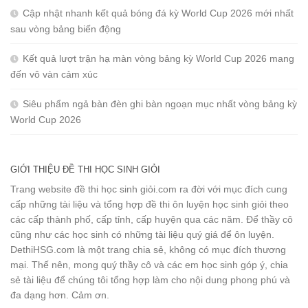
Cập nhật nhanh kết quả bóng đá kỳ World Cup 2026 mới nhất
sau vòng bảng biến động
Kết quả lượt trận hạ màn vòng bảng kỳ World Cup 2026 mang
đến vô vàn cảm xúc
Siêu phẩm ngả bàn đèn ghi bàn ngoạn mục nhất vòng bảng kỳ
World Cup 2026
GIỚI THIỆU ĐỀ THI HỌC SINH GIỎI
Trang website đề thi học sinh giỏi.com ra đời với mục đích cung
cấp những tài liệu và tổng hợp đề thi ôn luyện học sinh giỏi theo
các cấp thành phố, cấp tỉnh, cấp huyện qua các năm. Để thầy cô
cũng như các học sinh có những tài liệu quý giá để ôn luyện.
DethiHSG.com là một trang chia sẻ, không có mục đích thương
mại. Thế nên, mong quý thầy cô và các em học sinh góp ý, chia
sẻ tài liệu để chúng tôi tổng hợp làm cho nội dung phong phú và
đa dạng hơn. Cảm ơn.