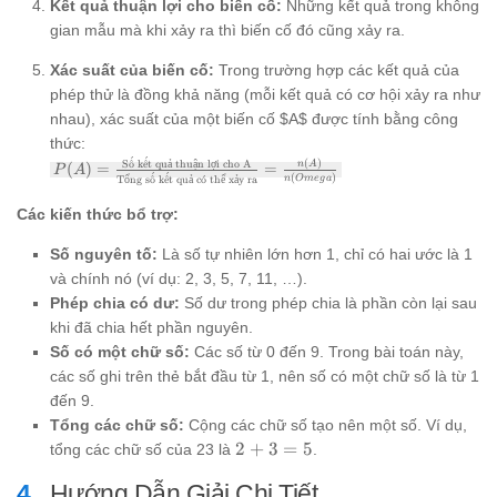
Kết quả thuận lợi cho biến cố:
Những kết quả trong không
gian mẫu mà khi xảy ra thì biến cố đó cũng xảy ra.
Xác suất của biến cố:
Trong trường hợp các kết quả của
phép thử là đồng khả năng (mỗi kết quả có cơ hội xảy ra như
nhau), xác suất của một biến cố $A$ được tính bằng công
thức:
ˊ
ˊ
P(A) =
(
)
S
ˆ
o
k
ˆ
e
t quả thuận lợi cho A
n
A
(
)
=
=
P
A
ˊ
ˊ
(
)
n
O
m
e
g
a
Tổng s
ˆ
o
k
ˆ
e
t quả c
ˊ
o
thể xảy ra
\frac{\text{Số
kết quả thuận
Các kiến thức bổ trợ:
lợi cho A}}
{\text{Tổng
Số nguyên tố:
Là số tự nhiên lớn hơn 1, chỉ có hai ước là 1
số kết quả có
thể xảy ra}} =
và chính nó (ví dụ: 2, 3, 5, 7, 11, …).
\frac{n(A)}
Phép chia có dư:
Số dư trong phép chia là phần còn lại sau
{n(Omega)}
khi đã chia hết phần nguyên.
Số có một chữ số:
Các số từ 0 đến 9. Trong bài toán này,
các số ghi trên thẻ bắt đầu từ 1, nên số có một chữ số là từ 1
đến 9.
Tổng các chữ số:
Cộng các chữ số tạo nên một số. Ví dụ,
2
2
+
3
=
5
tổng các chữ số của 23 là
.
+
Hướng Dẫn Giải Chi Tiết
3