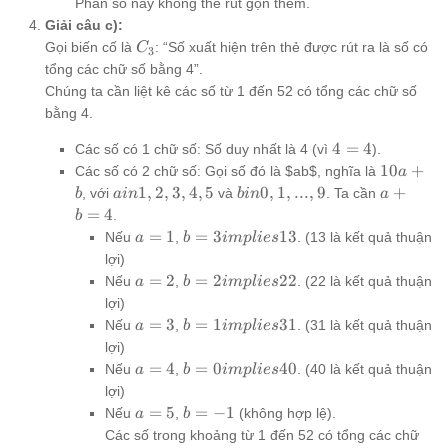
Phân số này không thể rút gọn thêm.
{n(C)} =
Giải câu c):
\frac{3}{52}
C_3
Gọi biến cố là
: “Số xuất hiện trên thẻ được rút ra là số có
C
3
tổng các chữ số bằng 4”.
Chúng ta cần liệt kê các số từ 1 đến 52 có tổng các chữ số
bằng 4.
4
4
=
4
Các số có 1 chữ số: Số duy nhất là 4 (vì
).
=
10a
10
+
Các số có 2 chữ số: Gọi số đó là $ab$, nghĩa là
a
4
+ b
a
b
a
1
,
2
,
3
,
4
,
5
0
,
1
,
...
,
9
+
, với
và
. Ta cần
b
ain
bin
a
in
in
+
=
4
.
b
{1,
{0,
b
a=1
b=3
=
1
=
3
13
Nếu
,
. (13 là kết quả thuận
a
b
im
pl
i
es
2,
1,
=
implies
lợi)
3,
...,
4
13
a=2
b=2
=
2
=
2
22
Nếu
,
. (22 là kết quả thuận
a
b
im
pl
i
es
4,
9}
implies
lợi)
5}
22
a=3
b=1
=
3
=
1
31
Nếu
,
. (31 là kết quả thuận
a
b
im
pl
i
es
implies
lợi)
31
a=4
b=0
=
4
=
0
40
Nếu
,
. (40 là kết quả thuận
a
b
im
pl
i
es
implies
lợi)
40
a=5
b=-1
=
5
=
−
1
Nếu
,
(không hợp lệ).
a
b
Các số trong khoảng từ 1 đến 52 có tổng các chữ