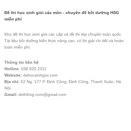
Đề thi học sinh giỏi các môn - chuyên đề bồi dưỡng HSG
miễn phí
Kho đề thi học sinh giỏi các cấp và đề thi lớp chuyên toàn quốc.
Tài liệu bồi dưỡng kiến thức nâng cao, có lời giải chi tiết và hoàn
toàn miễn phí.
Thông tin liên hệ
Hotline
: 038 820 2311
Website:
dehocsinhgioi.com
Địa chỉ:
52 Ng. 177 P. Định Công, Định Công, Thanh Xuân, Hà
Nội
Gmail:
dethihsg.com@gmail.com
vin88
 , 
game bài đổi thưởng
 , 
iwin68
 , 
Good88