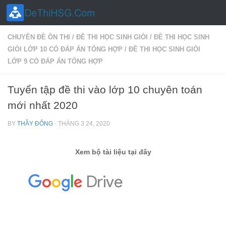
Skip to content
CHUYÊN ĐỀ ÔN THI
/
ĐỀ THI HỌC SINH GIỎI
/
ĐỀ THI HỌC SINH
GIỎI LỚP 10 CÓ ĐÁP ÁN TỔNG HỢP
/
ĐỀ THI HỌC SINH GIỎI
LỚP 9 CÓ ĐÁP ÁN TỔNG HỢP
Tuyển tập đề thi vào lớp 10 chuyên toán
mới nhất 2020
BY
THẦY ĐÔNG
·
THÁNG 3 24, 2020
Xem bộ tài liệu tại đây