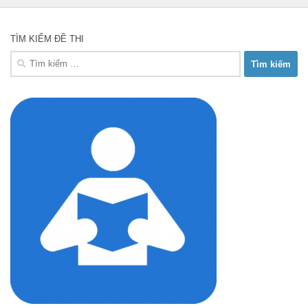
TÌM KIẾM ĐỀ THI
Tìm
kiếm
cho: