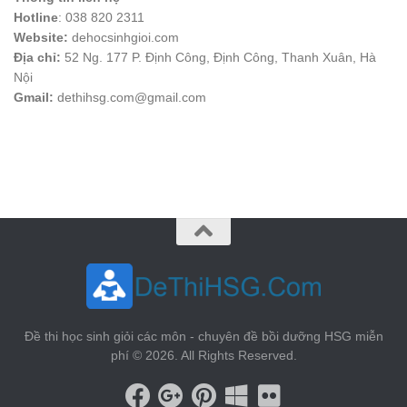
Hotline
: 038 820 2311
Website:
dehocsinhgioi.com
Địa chỉ:
52 Ng. 177 P. Định Công, Định Công, Thanh Xuân, Hà
Nội
Gmail:
dethihsg.com@gmail.com
vin88
 , 
game bài đổi thưởng
 , 
iwin68
 , 
Good88
Đề thi học sinh giỏi các môn - chuyên đề bồi dưỡng HSG miễn
phí © 2026. All Rights Reserved.