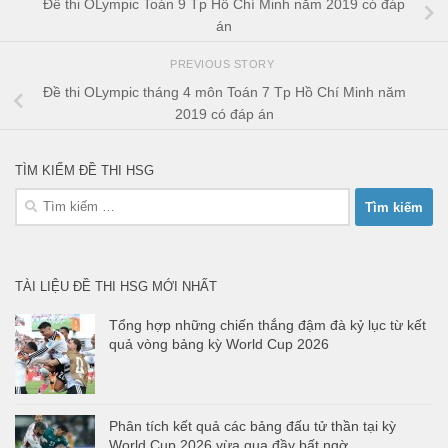
Đề thi OLympic Toán 9 Tp Hồ Chí Minh năm 2019 có đáp
án
PREVIOUS STORY
Đề thi OLympic tháng 4 môn Toán 7 Tp Hồ Chí Minh năm
2019 có đáp án
TÌM KIẾM ĐỀ THI HSG
Tìm
kiếm
cho:
TÀI LIỆU ĐỀ THI HSG MỚI NHẤT
Tổng hợp những chiến thắng đậm đà kỷ lục từ kết
quả vòng bảng kỳ World Cup 2026
Phân tích kết quả các bảng đấu tử thần tại kỳ
World Cup 2026 vừa qua đầy bất ngờ