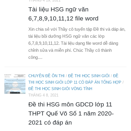
THÁNG 4 19, 2021
Tài liệu HSG ngữ văn
6,7,8,9,10,11,12 file word
Xin chia sẻ với Thầy cô tuyển tập Đề thi và dáp án,
tài liệu bồi dưỡng HSG ngữ văn các lớp
6,7,8,9,10,11,12. Tài liệu dạng file word dễ dàng
chỉnh sửa và miễn phí. Chúc Thầy cô thành
công....
CHUYÊN ĐỀ ÔN THI
/
ĐỀ THI HỌC SINH GIỎI
/
ĐỀ
THI HỌC SINH GIỎI LỚP 11 CÓ ĐÁP ÁN TỔNG HỢP
/
ĐỀ THI HỌC SINH GIỎI VÒNG TỈNH
THÁNG 4 8, 2021
Đề thi HSG môn GDCD lớp 11
THPT Quế Võ Số 1 năm 2020-
2021 có đáp án