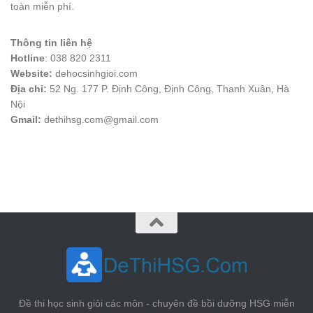
toàn miễn phí.
Thông tin liên hệ
Hotline
: 038 820 2311
Website:
dehocsinhgioi.com
Địa chỉ:
52 Ng. 177 P. Định Công, Định Công, Thanh Xuân, Hà
Nội
Gmail:
dethihsg.com@gmail.com
vin88
 , 
game bài đổi thưởng
 , 
iwin68
 , 
Good88
Đề thi học sinh giỏi các môn - chuyên đề bồi dưỡng HSG miễn