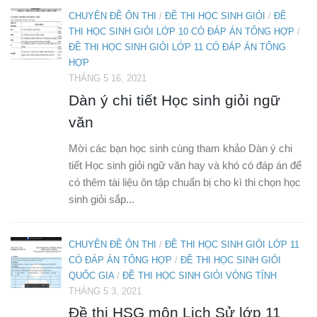
CHUYÊN ĐỀ ÔN THI
/
ĐỀ THI HỌC SINH GIỎI
/
ĐỀ
THI HỌC SINH GIỎI LỚP 10 CÓ ĐÁP ÁN TỔNG HỢP
/
ĐỀ THI HỌC SINH GIỎI LỚP 11 CÓ ĐÁP ÁN TỔNG
HỢP
THÁNG 5 16, 2021
Dàn ý chi tiết Học sinh giỏi ngữ
văn
Mời các bạn học sinh cùng tham khảo Dàn ý chi
tiết Học sinh giỏi ngữ văn hay và khó có đáp án để
có thêm tài liệu ôn tập chuẩn bị cho kì thi chọn học
sinh giỏi sắp...
CHUYÊN ĐỀ ÔN THI
/
ĐỀ THI HỌC SINH GIỎI LỚP 11
CÓ ĐÁP ÁN TỔNG HỢP
/
ĐỀ THI HỌC SINH GIỎI
QUỐC GIA
/
ĐỀ THI HỌC SINH GIỎI VÒNG TỈNH
THÁNG 5 3, 2021
Đề thi HSG môn Lịch Sử lớp 11