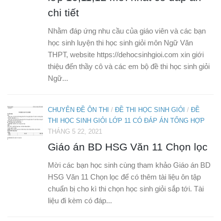
chi tiết
Nhằm đáp ứng nhu cầu của giáo viên và các bạn
học sinh luyện thi học sinh giỏi môn Ngữ Văn
THPT, website https://dehocsinhgioi.com xin giới
thiệu đến thầy cô và các em bộ đề thi học sinh giỏi
Ngữ...
CHUYÊN ĐỀ ÔN THI
/
ĐỀ THI HỌC SINH GIỎI
/
ĐỀ
THI HỌC SINH GIỎI LỚP 11 CÓ ĐÁP ÁN TỔNG HỢP
THÁNG 5 22, 2021
Giáo án BD HSG Văn 11 Chọn lọc
Mời các bạn học sinh cùng tham khảo Giáo án BD
HSG Văn 11 Chọn lọc để có thêm tài liệu ôn tập
chuẩn bị cho kì thi chọn học sinh giỏi sắp tới. Tài
liệu đi kèm có đáp...