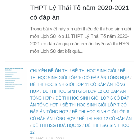
THPT Lý Thái Tổ năm 2020-2021
có đáp án
Trong bài viết này xin giới thiệu đề thi học sinh giỏi
môn Lịch Sử lớp 11 THPT Lý Thái Tổ năm 2020-
2021 có đáp án giúp các em ôn luyện và thi HSG
môn Lịch Sử đạt kết quả...
CHUYÊN ĐỀ ÔN THI
/
ĐỀ THI HỌC SINH GIỎI
/
ĐỀ
THI HỌC SINH GIỎI LỚP 10 CÓ ĐÁP ÁN TỔNG HỢP
/
ĐỀ THI HỌC SINH GIỎI LỚP 11 CÓ ĐÁP ÁN TỔNG
HỢP
/
ĐỀ THI HỌC SINH GIỎI LỚP 12 CÓ ĐÁP ÁN
TỔNG HỢP
/
ĐỀ THI HỌC SINH GIỎI LỚP 6 CÓ ĐÁP
ÁN TỔNG HỢP
/
ĐỀ THI HỌC SINH GIỎI LỚP 7 CÓ
ĐÁP ÁN TỔNG HỢP
/
ĐỀ THI HỌC SINH GIỎI LỚP 8
CÓ ĐÁP ÁN TỔNG HỢP
/
ĐỀ THI HSG 12 CÓ ĐÁP ÁN
/
ĐỀ THI HSG HOÁ HỌC 12
/
ĐỀ THI HSG SINH HOC
12