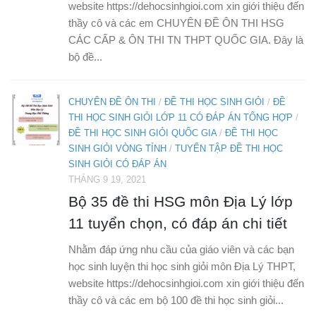
website https://dehocsinhgioi.com xin giới thiệu đến
thầy cô và các em CHUYÊN ĐỀ ÔN THI HSG
CÁC CẤP & ÔN THI TN THPT QUỐC GIA. Đây là
bộ đề...
CHUYÊN ĐỀ ÔN THI
/
ĐỀ THI HỌC SINH GIỎI
/
ĐỀ
THI HỌC SINH GIỎI LỚP 11 CÓ ĐÁP ÁN TỔNG HỢP
/
ĐỀ THI HỌC SINH GIỎI QUỐC GIA
/
ĐỀ THI HỌC
SINH GIỎI VÒNG TỈNH
/
TUYỂN TẬP ĐỀ THI HỌC
SINH GIỎI CÓ ĐÁP ÁN
THÁNG 9 19, 2021
Bộ 35 đề thi HSG môn Địa Lý lớp
11 tuyển chọn, có đáp án chi tiết
Nhằm đáp ứng nhu cầu của giáo viên và các bạn
học sinh luyện thi học sinh giỏi môn Địa Lý THPT,
website https://dehocsinhgioi.com xin giới thiệu đến
thầy cô và các em bộ 100 đề thi học sinh giỏi...