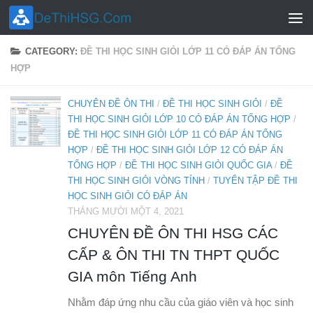
Skip to content
CATEGORY:
ĐỀ THI HỌC SINH GIỎI LỚP 11 CÓ ĐÁP ÁN TỔNG
HỢP
CHUYÊN ĐỀ ÔN THI
/
ĐỀ THI HỌC SINH GIỎI
/
ĐỀ
THI HỌC SINH GIỎI LỚP 10 CÓ ĐÁP ÁN TỔNG HỢP
/
ĐỀ THI HỌC SINH GIỎI LỚP 11 CÓ ĐÁP ÁN TỔNG
HỢP
/
ĐỀ THI HỌC SINH GIỎI LỚP 12 CÓ ĐÁP ÁN
TỔNG HỢP
/
ĐỀ THI HỌC SINH GIỎI QUỐC GIA
/
ĐỀ
THI HỌC SINH GIỎI VÒNG TỈNH
/
TUYỂN TẬP ĐỀ THI
HỌC SINH GIỎI CÓ ĐÁP ÁN
THÁNG MƯỜI MỘT 4, 2021
CHUYÊN ĐỀ ÔN THI HSG CÁC
CẤP & ÔN THI TN THPT QUỐC
GIA môn Tiếng Anh
Nhằm đáp ứng nhu cầu của giáo viên và học sinh