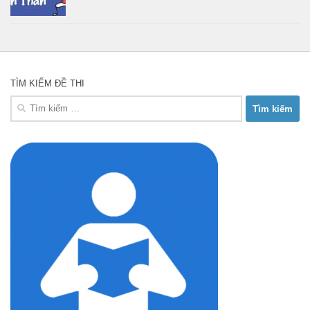
TÌM KIẾM ĐỀ THI
Tìm
kiếm
cho: