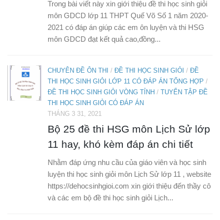
Trong bài viết này xin giới thiệu đề thi học sinh giỏi
môn GDCD lớp 11 THPT Quế Võ Số 1 năm 2020-
2021 có đáp án giúp các em ôn luyện và thi HSG
môn GDCD đạt kết quả cao,đồng...
CHUYÊN ĐỀ ÔN THI
/
ĐỀ THI HỌC SINH GIỎI
/
ĐỀ
THI HỌC SINH GIỎI LỚP 11 CÓ ĐÁP ÁN TỔNG HỢP
/
ĐỀ THI HỌC SINH GIỎI VÒNG TỈNH
/
TUYỂN TẬP ĐỀ
THI HỌC SINH GIỎI CÓ ĐÁP ÁN
THÁNG 3 31, 2021
Bộ 25 đề thi HSG môn Lịch Sử lớp
11 hay, khó kèm đáp án chi tiết
Nhằm đáp ứng nhu cầu của giáo viên và học sinh
luyện thi học sinh giỏi môn Lịch Sử lớp 11 , website
https://dehocsinhgioi.com xin giới thiệu đến thầy cô
và các em bộ đề thi học sinh giỏi Lịch...