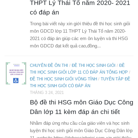
THPT Lý Thái Tổ năm 2020- 2021
có đáp án
Trong bài viết này xin giới thiệu đề thi học sinh giỏi
môn GDCD lớp 11 THPT Lý Thái Tổ năm 2020-
2021 có đáp án giúp các em ôn luyện và thi HSG
môn GDCD đạt kết quả cao,đồng...
CHUYÊN ĐỀ ÔN THI
/
ĐỀ THI HỌC SINH GIỎI
/
ĐỀ
THI HỌC SINH GIỎI LỚP 11 CÓ ĐÁP ÁN TỔNG HỢP
/
ĐỀ THI HỌC SINH GIỎI VÒNG TỈNH
/
TUYỂN TẬP ĐỀ
THI HỌC SINH GIỎI CÓ ĐÁP ÁN
THÁNG 3 24, 2021
Bộ đề thi HSG môn Giáo Dục Công
Dân lớp 11 kèm đáp án chi tiết
Nhằm đáp ứng nhu cầu của giáo viên và học sinh
luyện thi học sinh giỏi môn Giáo Dục Công Dân lớp
11, website https://dehocsinhgioi.com xin giới thiệu