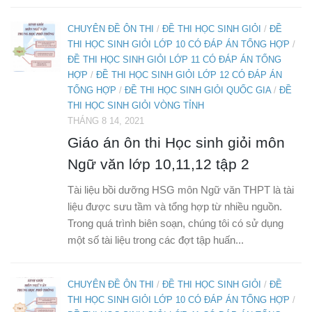
CHUYÊN ĐỀ ÔN THI
/
ĐỀ THI HỌC SINH GIỎI
/
ĐỀ
THI HỌC SINH GIỎI LỚP 10 CÓ ĐÁP ÁN TỔNG HỢP
/
ĐỀ THI HỌC SINH GIỎI LỚP 11 CÓ ĐÁP ÁN TỔNG
HỢP
/
ĐỀ THI HỌC SINH GIỎI LỚP 12 CÓ ĐÁP ÁN
TỔNG HỢP
/
ĐỀ THI HỌC SINH GIỎI QUỐC GIA
/
ĐỀ
THI HỌC SINH GIỎI VÒNG TỈNH
THÁNG 8 14, 2021
Giáo án ôn thi Học sinh giỏi môn
Ngữ văn lớp 10,11,12 tập 2
Tài liệu bồi dưỡng HSG môn Ngữ văn THPT là tài
liệu được sưu tầm và tổng hợp từ nhiều nguồn.
Trong quá trình biên soạn, chúng tôi có sử dụng
một số tài liệu trong các đợt tập huấn...
CHUYÊN ĐỀ ÔN THI
/
ĐỀ THI HỌC SINH GIỎI
/
ĐỀ
THI HỌC SINH GIỎI LỚP 10 CÓ ĐÁP ÁN TỔNG HỢP
/