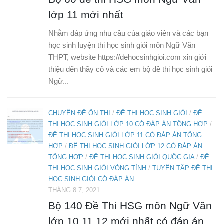
lớp 11 mới nhất
Nhằm đáp ứng nhu cầu của giáo viên và các bạn
học sinh luyện thi học sinh giỏi môn Ngữ Văn
THPT, website https://dehocsinhgioi.com xin giới
thiệu đến thầy cô và các em bộ đề thi học sinh giỏi
Ngữ...
CHUYÊN ĐỀ ÔN THI
/
ĐỀ THI HỌC SINH GIỎI
/
ĐỀ
THI HỌC SINH GIỎI LỚP 10 CÓ ĐÁP ÁN TỔNG HỢP
/
ĐỀ THI HỌC SINH GIỎI LỚP 11 CÓ ĐÁP ÁN TỔNG
HỢP
/
ĐỀ THI HỌC SINH GIỎI LỚP 12 CÓ ĐÁP ÁN
TỔNG HỢP
/
ĐỀ THI HỌC SINH GIỎI QUỐC GIA
/
ĐỀ
THI HỌC SINH GIỎI VÒNG TỈNH
/
TUYỂN TẬP ĐỀ THI
HỌC SINH GIỎI CÓ ĐÁP ÁN
THÁNG 8 7, 2021
Bộ 140 Đề Thi HSG môn Ngữ Văn
lớp 10,11,12 mới nhất có đáp án