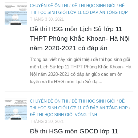
CHUYÊN ĐỀ ÔN THI
/
ĐỀ THI HỌC SINH GIỎI
/
ĐỀ
THI HỌC SINH GIỎI LỚP 11 CÓ ĐÁP ÁN TỔNG HỢP
THÁNG 3 30, 2021
Đề thi HSG môn Lịch Sử lớp 11
THPT Phùng Khắc Khoan- Hà Nội
năm 2020-2021 có đáp án
Trong bài viết này xin giới thiệu đề thi học sinh giỏi
môn Lịch Sử lớp 11 THPT Phùng Khắc Khoan- Hà
Nội năm 2020-2021 có đáp án giúp các em ôn
luyện và thi HSG môn Lịch Sử đạt...
CHUYÊN ĐỀ ÔN THI
/
ĐỀ THI HỌC SINH GIỎI
/
ĐỀ
THI HỌC SINH GIỎI LỚP 11 CÓ ĐÁP ÁN TỔNG HỢP
/
ĐỀ THI HỌC SINH GIỎI VÒNG TỈNH
THÁNG 3 30, 2021
Đề thi HSG môn GDCD lớp 11