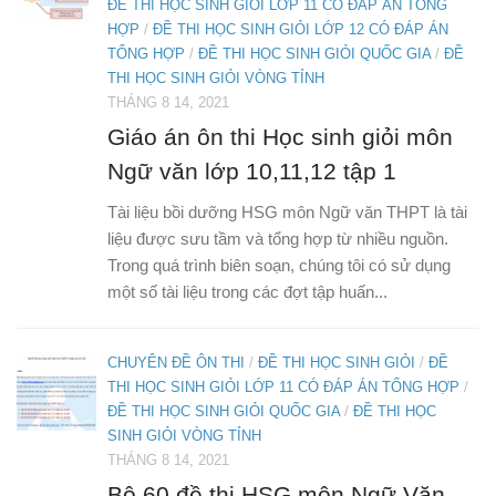
ĐỀ THI HỌC SINH GIỎI LỚP 11 CÓ ĐÁP ÁN TỔNG
HỢP
/
ĐỀ THI HỌC SINH GIỎI LỚP 12 CÓ ĐÁP ÁN
TỔNG HỢP
/
ĐỀ THI HỌC SINH GIỎI QUỐC GIA
/
ĐỀ
THI HỌC SINH GIỎI VÒNG TỈNH
THÁNG 8 14, 2021
Giáo án ôn thi Học sinh giỏi môn
Ngữ văn lớp 10,11,12 tập 1
Tài liệu bồi dưỡng HSG môn Ngữ văn THPT là tài
liệu được sưu tầm và tổng hợp từ nhiều nguồn.
Trong quá trình biên soạn, chúng tôi có sử dụng
một số tài liệu trong các đợt tập huấn...
CHUYÊN ĐỀ ÔN THI
/
ĐỀ THI HỌC SINH GIỎI
/
ĐỀ
THI HỌC SINH GIỎI LỚP 11 CÓ ĐÁP ÁN TỔNG HỢP
/
ĐỀ THI HỌC SINH GIỎI QUỐC GIA
/
ĐỀ THI HỌC
SINH GIỎI VÒNG TỈNH
THÁNG 8 14, 2021
Bộ 60 đề thi HSG môn Ngữ Văn