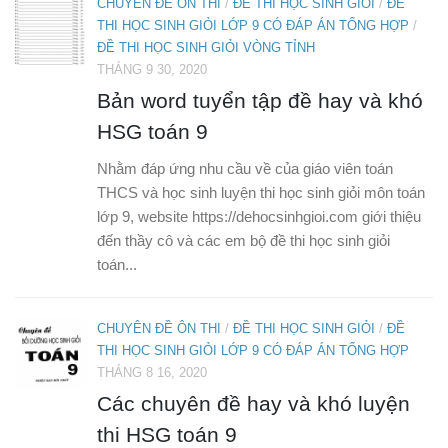
CHUYÊN ĐỀ ÔN THI
/
ĐỀ THI HỌC SINH GIỎI
/
ĐỀ
THI HỌC SINH GIỎI LỚP 9 CÓ ĐÁP ÁN TỔNG HỢP
/
ĐỀ THI HỌC SINH GIỎI VÒNG TỈNH
THÁNG 9 30, 2020
Bản word tuyển tập đề hay và khó
HSG toán 9
Nhằm đáp ứng nhu cầu về của giáo viên toán
THCS và học sinh luyện thi học sinh giỏi môn toán
lớp 9, website https://dehocsinhgioi.com giới thiệu
đến thầy cô và các em bộ đề thi học sinh giỏi
toán...
CHUYÊN ĐỀ ÔN THI
/
ĐỀ THI HỌC SINH GIỎI
/
ĐỀ
THI HỌC SINH GIỎI LỚP 9 CÓ ĐÁP ÁN TỔNG HỢP
THÁNG 8 16, 2020
Các chuyên đề hay và khó luyện
thi HSG toán 9