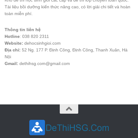
Kho đề thi học sinh giỏi các cấp và đề thi lớp chuyên toàn quốc.
Tài liệu bồi dưỡng kiến thức nâng cao, có lời giải chi tiết và hoàn
toàn miễn phí.
Thông tin liên hệ
Hotline
: 038 820 2311
Website:
dehocsinhgioi.com
Địa chỉ:
52 Ng. 177 P. Định Công, Định Công, Thanh Xuân, Hà
Nội
Gmail:
dethihsg.com@gmail.com
vin88
 , 
game bài đổi thưởng
 , 
iwin68
 , 
Good88