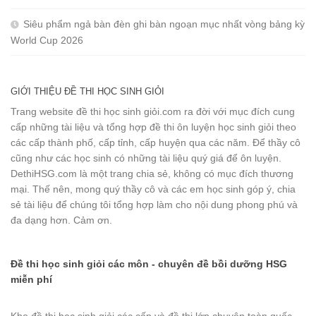
Siêu phẩm ngả bàn đèn ghi bàn ngoạn mục nhất vòng bảng kỳ
World Cup 2026
GIỚI THIỆU ĐỀ THI HỌC SINH GIỎI
Trang website đề thi học sinh giỏi.com ra đời với mục đích cung
cấp những tài liệu và tổng hợp đề thi ôn luyện học sinh giỏi theo
các cấp thành phố, cấp tỉnh, cấp huyện qua các năm. Để thầy cô
cũng như các học sinh có những tài liệu quý giá để ôn luyện.
DethiHSG.com là một trang chia sẻ, không có mục đích thương
mại. Thế nên, mong quý thầy cô và các em học sinh góp ý, chia
sẻ tài liệu để chúng tôi tổng hợp làm cho nội dung phong phú và
đa dạng hơn. Cảm ơn.
Đề thi học sinh giỏi các môn - chuyên đề bồi dưỡng HSG
miễn phí