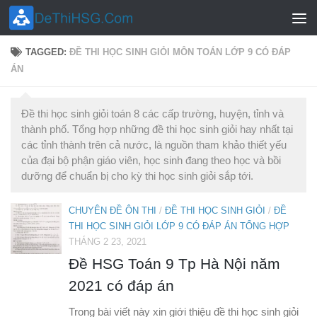
Skip to content
TAGGED:
ĐỀ THI HỌC SINH GIỎI MÔN TOÁN LỚP 9 CÓ ĐÁP
ÁN
Đề thi học sinh giỏi toán 8 các cấp trường, huyện, tỉnh và
thành phố. Tổng hợp những đề thi học sinh giỏi hay nhất tại
các tỉnh thành trên cả nước, là nguồn tham khảo thiết yếu
của đại bộ phận giáo viên, học sinh đang theo học và bồi
dưỡng để chuẩn bị cho kỳ thi học sinh giỏi sắp tới.
CHUYÊN ĐỀ ÔN THI
/
ĐỀ THI HỌC SINH GIỎI
/
ĐỀ
THI HỌC SINH GIỎI LỚP 9 CÓ ĐÁP ÁN TỔNG HỢP
THÁNG 2 23, 2021
Đề HSG Toán 9 Tp Hà Nội năm
2021 có đáp án
Trong bài viết này xin giới thiệu đề thi học sinh giỏi