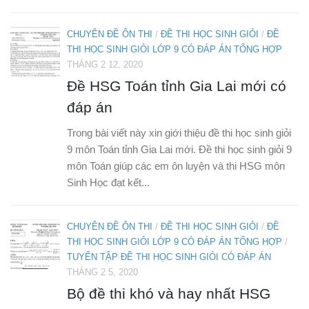
CHUYÊN ĐỀ ÔN THI
/
ĐỀ THI HỌC SINH GIỎI
/
ĐỀ
THI HỌC SINH GIỎI LỚP 9 CÓ ĐÁP ÁN TỔNG HỢP
THÁNG 2 12, 2020
Đề HSG Toán tỉnh Gia Lai mới có
đáp án
Trong bài viết này xin giới thiệu đề thi học sinh giỏi
9 môn Toán tỉnh Gia Lai mới. Đề thi học sinh giỏi 9
môn Toán giúp các em ôn luyện và thi HSG môn
Sinh Học đạt kết...
CHUYÊN ĐỀ ÔN THI
/
ĐỀ THI HỌC SINH GIỎI
/
ĐỀ
THI HỌC SINH GIỎI LỚP 9 CÓ ĐÁP ÁN TỔNG HỢP
/
TUYỂN TẬP ĐỀ THI HỌC SINH GIỎI CÓ ĐÁP ÁN
THÁNG 2 5, 2020
Bộ đề thi khó và hay nhất HSG