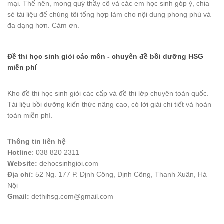
mại. Thế nên, mong quý thầy cô và các em học sinh góp ý, chia
sẻ tài liệu để chúng tôi tổng hợp làm cho nội dung phong phú và
đa dạng hơn. Cảm ơn.
Đề thi học sinh giỏi các môn - chuyên đề bồi dưỡng HSG
miễn phí
Kho đề thi học sinh giỏi các cấp và đề thi lớp chuyên toàn quốc.
Tài liệu bồi dưỡng kiến thức nâng cao, có lời giải chi tiết và hoàn
toàn miễn phí.
Thông tin liên hệ
Hotline
: 038 820 2311
Website:
dehocsinhgioi.com
Địa chỉ:
52 Ng. 177 P. Định Công, Định Công, Thanh Xuân, Hà
Nội
Gmail:
dethihsg.com@gmail.com
vin88
 , 
game bài đổi thưởng
 , 
iwin68
 , 
Good88