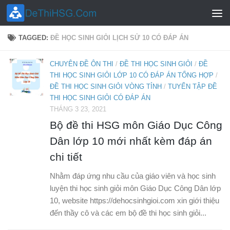
Skip to content
TAGGED:
ĐỀ HỌC SINH GIỎI LỊCH SỬ 10 CÓ ĐÁP ÁN
CHUYÊN ĐỀ ÔN THI
/
ĐỀ THI HỌC SINH GIỎI
/
ĐỀ
THI HỌC SINH GIỎI LỚP 10 CÓ ĐÁP ÁN TỔNG HỢP
/
ĐỀ THI HỌC SINH GIỎI VÒNG TỈNH
/
TUYỂN TẬP ĐỀ
THI HỌC SINH GIỎI CÓ ĐÁP ÁN
THÁNG 3 23, 2021
Bộ đề thi HSG môn Giáo Dục Công
Dân lớp 10 mới nhất kèm đáp án
chi tiết
Nhằm đáp ứng nhu cầu của giáo viên và học sinh
luyện thi học sinh giỏi môn Giáo Dục Công Dân lớp
10, website https://dehocsinhgioi.com xin giới thiệu
đến thầy cô và các em bộ đề thi học sinh giỏi...