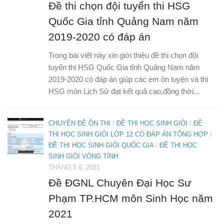
Đề thi chọn đội tuyển thi HSG
Quốc Gia tỉnh Quảng Nam năm
2019-2020 có đáp án
Trong bài viết này xin giới thiệu đề thi chọn đội
tuyển thi HSG Quốc Gia tỉnh Quảng Nam năm
2019-2020 có đáp án giúp các em ôn luyện và thi
HSG môn Lịch Sử đạt kết quả cao,đồng thời...
CHUYÊN ĐỀ ÔN THI
/
ĐỀ THI HỌC SINH GIỎI
/
ĐỀ
THI HỌC SINH GIỎI LỚP 12 CÓ ĐÁP ÁN TỔNG HỢP
/
ĐỀ THI HỌC SINH GIỎI QUỐC GIA
/
ĐỀ THI HỌC
SINH GIỎI VÒNG TỈNH
THÁNG 5 6, 2021
Đề ĐGNL Chuyên Đại Học Sư
Phạm TP.HCM môn Sinh Học năm
2021