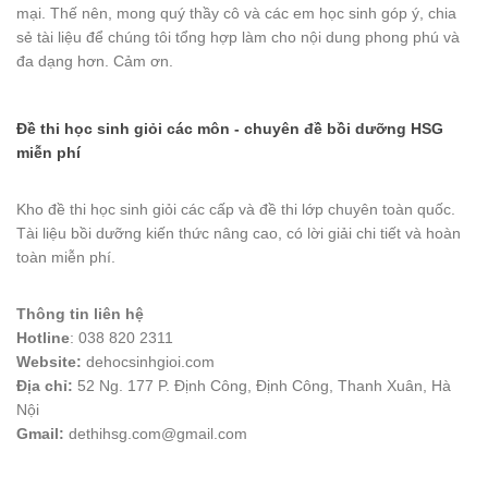
mại. Thế nên, mong quý thầy cô và các em học sinh góp ý, chia
sẻ tài liệu để chúng tôi tổng hợp làm cho nội dung phong phú và
đa dạng hơn. Cảm ơn.
Đề thi học sinh giỏi các môn - chuyên đề bồi dưỡng HSG
miễn phí
Kho đề thi học sinh giỏi các cấp và đề thi lớp chuyên toàn quốc.
Tài liệu bồi dưỡng kiến thức nâng cao, có lời giải chi tiết và hoàn
toàn miễn phí.
Thông tin liên hệ
Hotline
: 038 820 2311
Website:
dehocsinhgioi.com
Địa chỉ:
52 Ng. 177 P. Định Công, Định Công, Thanh Xuân, Hà
Nội
Gmail:
dethihsg.com@gmail.com