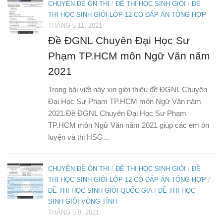
CHUYÊN ĐỀ ÔN THI
/
ĐỀ THI HỌC SINH GIỎI
/
ĐỀ
THI HỌC SINH GIỎI LỚP 12 CÓ ĐÁP ÁN TỔNG HỢP
THÁNG 5 11, 2021
Đề ĐGNL Chuyên Đại Học Sư
Phạm TP.HCM môn Ngữ Văn năm
2021
Trong bài viết này xin giới thiệu đề ĐGNL Chuyên
Đại Học Sư Phạm TP.HCM môn Ngữ Văn năm
2021.Đề ĐGNL Chuyên Đại Học Sư Phạm
TP.HCM môn Ngữ Văn năm 2021 giúp các em ôn
luyện và thi HSG...
CHUYÊN ĐỀ ÔN THI
/
ĐỀ THI HỌC SINH GIỎI
/
ĐỀ
THI HỌC SINH GIỎI LỚP 12 CÓ ĐÁP ÁN TỔNG HỢP
/
ĐỀ THI HỌC SINH GIỎI QUỐC GIA
/
ĐỀ THI HỌC
SINH GIỎI VÒNG TỈNH
THÁNG 5 9, 2021