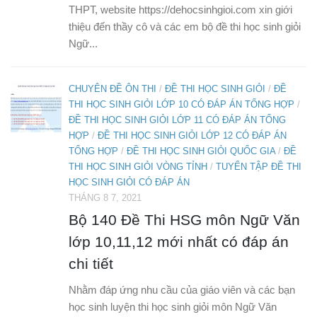
THPT, website https://dehocsinhgioi.com xin giới
thiệu đến thầy cô và các em bộ đề thi học sinh giỏi
Ngữ...
CHUYÊN ĐỀ ÔN THI
/
ĐỀ THI HỌC SINH GIỎI
/
ĐỀ
THI HỌC SINH GIỎI LỚP 10 CÓ ĐÁP ÁN TỔNG HỢP
/
ĐỀ THI HỌC SINH GIỎI LỚP 11 CÓ ĐÁP ÁN TỔNG
HỢP
/
ĐỀ THI HỌC SINH GIỎI LỚP 12 CÓ ĐÁP ÁN
TỔNG HỢP
/
ĐỀ THI HỌC SINH GIỎI QUỐC GIA
/
ĐỀ
THI HỌC SINH GIỎI VÒNG TỈNH
/
TUYỂN TẬP ĐỀ THI
HỌC SINH GIỎI CÓ ĐÁP ÁN
THÁNG 8 7, 2021
Bộ 140 Đề Thi HSG môn Ngữ Văn
lớp 10,11,12 mới nhất có đáp án
chi tiết
Nhằm đáp ứng nhu cầu của giáo viên và các bạn
học sinh luyện thi học sinh giỏi môn Ngữ Văn