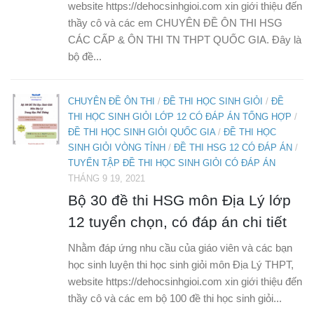
website https://dehocsinhgioi.com xin giới thiệu đến
thầy cô và các em CHUYÊN ĐỀ ÔN THI HSG
CÁC CẤP & ÔN THI TN THPT QUỐC GIA. Đây là
bộ đề...
CHUYÊN ĐỀ ÔN THI
/
ĐỀ THI HỌC SINH GIỎI
/
ĐỀ
THI HỌC SINH GIỎI LỚP 12 CÓ ĐÁP ÁN TỔNG HỢP
/
ĐỀ THI HỌC SINH GIỎI QUỐC GIA
/
ĐỀ THI HỌC
SINH GIỎI VÒNG TỈNH
/
ĐỀ THI HSG 12 CÓ ĐÁP ÁN
/
TUYỂN TẬP ĐỀ THI HỌC SINH GIỎI CÓ ĐÁP ÁN
THÁNG 9 19, 2021
Bộ 30 đề thi HSG môn Địa Lý lớp
12 tuyển chọn, có đáp án chi tiết
Nhằm đáp ứng nhu cầu của giáo viên và các bạn
học sinh luyện thi học sinh giỏi môn Địa Lý THPT,
website https://dehocsinhgioi.com xin giới thiệu đến
thầy cô và các em bộ 100 đề thi học sinh giỏi...