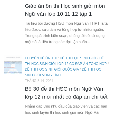
Giáo án ôn thi Học sinh giỏi môn
Ngữ văn lớp 10,11,12 tập 1
Tài liệu bồi dưỡng HSG môn Ngữ văn THPT là tài
liệu được sưu tầm và tổng hợp từ nhiều nguồn.
Trong quá trình biên soạn, chúng tôi có sử dụng
một số tài liệu trong các đợt tập huấn...
CHUYÊN ĐỀ ÔN THI
/
ĐỀ THI HỌC SINH GIỎI
/
ĐỀ
THI HỌC SINH GIỎI LỚP 12 CÓ ĐÁP ÁN TỔNG HỢP
/
ĐỀ THI HỌC SINH GIỎI QUỐC GIA
/
ĐỀ THI HỌC
SINH GIỎI VÒNG TỈNH
THÁNG 8 14, 2021
Bộ 30 đề thi HSG môn Ngữ Văn
lớp 12 mới nhất có đáp án chi tiết
Nhằm đáp ứng nhu cầu của giáo viên và các bạn
học sinh luyện thi học sinh giỏi môn Ngữ Văn