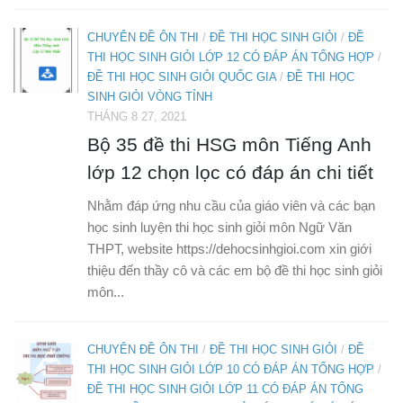
CHUYÊN ĐỀ ÔN THI
/
ĐỀ THI HỌC SINH GIỎI
/
ĐỀ
THI HỌC SINH GIỎI LỚP 12 CÓ ĐÁP ÁN TỔNG HỢP
/
ĐỀ THI HỌC SINH GIỎI QUỐC GIA
/
ĐỀ THI HỌC
SINH GIỎI VÒNG TỈNH
THÁNG 8 27, 2021
Bộ 35 đề thi HSG môn Tiếng Anh
lớp 12 chọn lọc có đáp án chi tiết
Nhằm đáp ứng nhu cầu của giáo viên và các bạn
học sinh luyện thi học sinh giỏi môn Ngữ Văn
THPT, website https://dehocsinhgioi.com xin giới
thiệu đến thầy cô và các em bộ đề thi học sinh giỏi
môn...
CHUYÊN ĐỀ ÔN THI
/
ĐỀ THI HỌC SINH GIỎI
/
ĐỀ
THI HỌC SINH GIỎI LỚP 10 CÓ ĐÁP ÁN TỔNG HỢP
/
ĐỀ THI HỌC SINH GIỎI LỚP 11 CÓ ĐÁP ÁN TỔNG