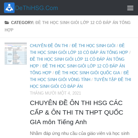
Skip to content
CATEGORY:
ĐỀ THI HỌC SINH GIỎI LỚP 12 CÓ ĐÁP ÁN TỔNG
HỢP
CHUYÊN ĐỀ ÔN THI
/
ĐỀ THI HỌC SINH GIỎI
/
ĐỀ
THI HỌC SINH GIỎI LỚP 10 CÓ ĐÁP ÁN TỔNG HỢP
/
ĐỀ THI HỌC SINH GIỎI LỚP 11 CÓ ĐÁP ÁN TỔNG
HỢP
/
ĐỀ THI HỌC SINH GIỎI LỚP 12 CÓ ĐÁP ÁN
TỔNG HỢP
/
ĐỀ THI HỌC SINH GIỎI QUỐC GIA
/
ĐỀ
THI HỌC SINH GIỎI VÒNG TỈNH
/
TUYỂN TẬP ĐỀ THI
HỌC SINH GIỎI CÓ ĐÁP ÁN
THÁNG MƯỜI MỘT 4, 2021
CHUYÊN ĐỀ ÔN THI HSG CÁC
CẤP & ÔN THI TN THPT QUỐC
GIA môn Tiếng Anh
Nhằm đáp ứng nhu cầu của giáo viên và học sinh