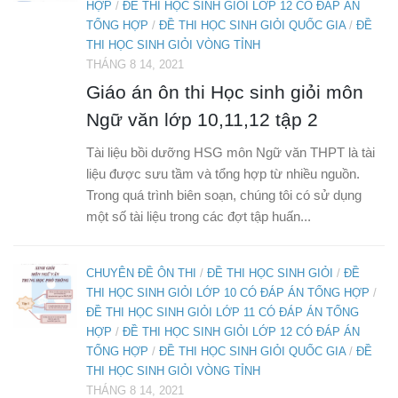
HỢP
/
ĐỀ THI HỌC SINH GIỎI LỚP 12 CÓ ĐÁP ÁN
TỔNG HỢP
/
ĐỀ THI HỌC SINH GIỎI QUỐC GIA
/
ĐỀ
THI HỌC SINH GIỎI VÒNG TỈNH
THÁNG 8 14, 2021
Giáo án ôn thi Học sinh giỏi môn
Ngữ văn lớp 10,11,12 tập 2
Tài liệu bồi dưỡng HSG môn Ngữ văn THPT là tài
liệu được sưu tầm và tổng hợp từ nhiều nguồn.
Trong quá trình biên soạn, chúng tôi có sử dụng
một số tài liệu trong các đợt tập huấn...
CHUYÊN ĐỀ ÔN THI
/
ĐỀ THI HỌC SINH GIỎI
/
ĐỀ
THI HỌC SINH GIỎI LỚP 10 CÓ ĐÁP ÁN TỔNG HỢP
/
ĐỀ THI HỌC SINH GIỎI LỚP 11 CÓ ĐÁP ÁN TỔNG
HỢP
/
ĐỀ THI HỌC SINH GIỎI LỚP 12 CÓ ĐÁP ÁN
TỔNG HỢP
/
ĐỀ THI HỌC SINH GIỎI QUỐC GIA
/
ĐỀ
THI HỌC SINH GIỎI VÒNG TỈNH
THÁNG 8 14, 2021