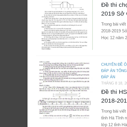
Đề thi c
2019 Sở 
Trong bài viế
2018-2019 Sở
Học 12 năm 2
CHUYÊN ĐỀ Ô
ĐÁP ÁN TỔNG
ĐÁP ÁN
THÁNG 8 18, 2
Đề thi H
2018-201
Trong bài viết
tỉnh Hà Tĩnh 
lớp 12 tỉnh Hà