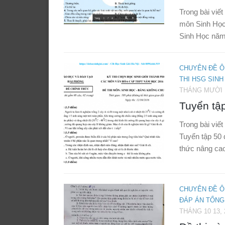
Trong bài vi
môn Sinh Họ
Sinh Học năm 
CHUYÊN ĐỀ Ô
THI HSG SINH
THÁNG MƯỜI M
Tuyển tậ
Trong bài viết
Tuyển tập 50 
thức nâng cao,
CHUYÊN ĐỀ Ô
ĐÁP ÁN TỔNG
THÁNG 10 13, 