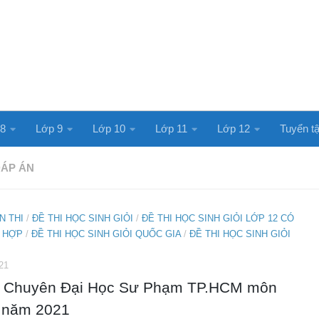
 8
Lớp 9
Lớp 10
Lớp 11
Lớp 12
Tuyển tậ
ĐÁP ÁN
N THI
/
ĐỀ THI HỌC SINH GIỎI
/
ĐỀ THI HỌC SINH GIỎI LỚP 12 CÓ
 HỢP
/
ĐỀ THI HỌC SINH GIỎI QUỐC GIA
/
ĐỀ THI HỌC SINH GIỎI
21
 Chuyên Đại Học Sư Phạm TP.HCM môn
 năm 2021