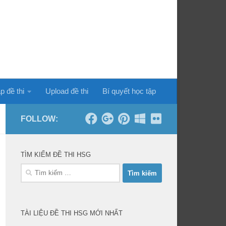
p đề thi
Upload đề thi
Bí quyết học tập
FOLLOW:
TÌM KIẾM ĐỀ THI HSG
Tìm
kiếm
cho:
TÀI LIỆU ĐỀ THI HSG MỚI NHẤT