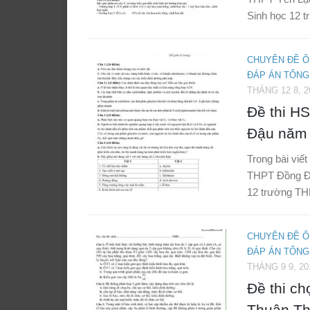
Sinh học 12 
CHUYÊN ĐỀ Ô
ĐÁP ÁN TỔNG
THÁNG 12 8, 2
Đề thi H
Đậu năm 
Trong bài viế
THPT Đồng Đậ
12 trường TH
CHUYÊN ĐỀ Ô
ĐÁP ÁN TỔNG
THÁNG 9 9, 20
Đề thi c
Thuận Th