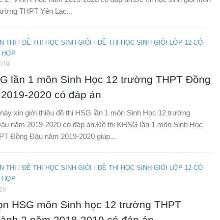
trường THPT Yên Lạc...
N THI
/
ĐỀ THI HỌC SINH GIỎI
/
ĐỀ THI HỌC SINH GIỎI LỚP 12 CÓ
 HỢP
019
SG lần 1 môn Sinh Học 12 trường THPT Đồng
2019-2020 có đáp án
t này xin giới thiệu đề thi HSG lần 1 môn Sinh Học 12 trường
u năm 2019-2020 có đáp án.Đề thi KHSG lần 1 môn Sinh Học
PT Đồng Đậu năm 2019-2020 giúp...
N THI
/
ĐỀ THI HỌC SINH GIỎI
/
ĐỀ THI HỌC SINH GIỎI LỚP 12 CÓ
 HỢP
19
họn HSG môn Sinh học 12 trường THPT
ành 2 năm 2018-2019 có đáp án