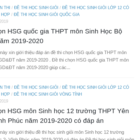
N THI
/
ĐỀ THI HỌC SINH GIỎI
/
ĐỀ THI HỌC SINH GIỎI LỚP 12 CÓ
 HỢP
/
ĐỀ THI HỌC SINH GIỎI QUỐC GIA
2019
họn HSG quốc gia THPT môn Sinh Học Bộ
ăm 2019-2020
t này xin giới thiệu đáp án đề thi chọn HSG quốc gia THPT môn
GD&ĐT năm 2019-2020 . Đề thi chọn HSG quốc gia THPT môn
GD&ĐT năm 2019-2020 giúp các...
N THI
/
ĐỀ THI HỌC SINH GIỎI
/
ĐỀ THI HỌC SINH GIỎI LỚP 12 CÓ
 HỢP
/
ĐỀ THI HỌC SINH GIỎI VÒNG TỈNH
2019
họn HSG môn Sinh học 12 trường THPT Yên
ĩnh Phúc năm 2019-2020 có đáp án
 này xin giới thiệu đề thi học sinh giỏi môn Sinh học 12 trường
 2- Vĩnh Phúc năm 2019-2020 có đáp án.Đề thi học sinh giỏi môn