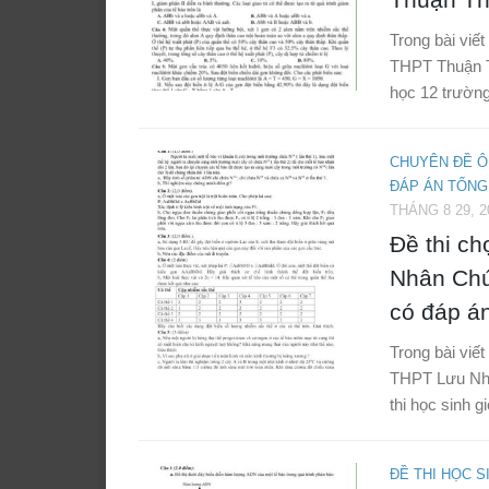
Trong bài viết
THPT Thuận T
học 12 trườn
CHUYÊN ĐỀ Ô
ĐÁP ÁN TỔNG
THÁNG 8 29, 2
Đề thi c
Nhân Ch
có đáp á
Trong bài viết
THPT Lưu Nh
thi học sinh 
ĐỀ THI HỌC S