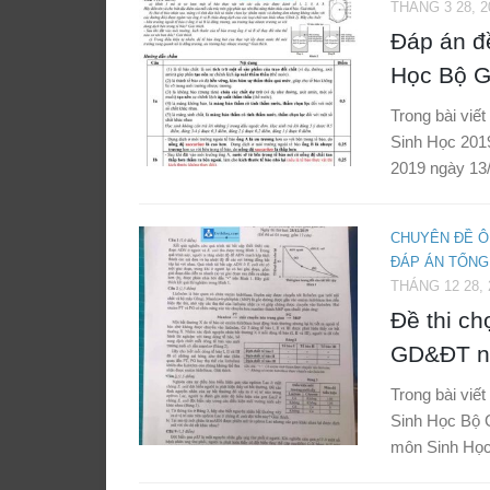
THÁNG 3 28, 2
Đáp án đ
Học Bộ G
Trong bài viế
Sinh Học 201
2019 ngày 13/
CHUYÊN ĐỀ Ô
ĐÁP ÁN TỔNG
THÁNG 12 28, 
Đề thi c
GD&ĐT n
Trong bài viế
Sinh Học Bộ 
môn Sinh Học