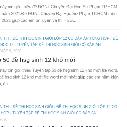
ết này xin giới thiệu đề ĐGNL Chuyên Đại Học Sư Phạm TP.HCM
c năm 2021.Đề ĐGNL Chuyên Đại Học Sư Phạm TP.HCM môn
2021 giúp các em ôn luyện và thi HSG...
N THI
/
ĐỀ THI HỌC SINH GIỎI LỚP 12 CÓ ĐÁP ÁN TỔNG HỢP
/
ĐỀ
 HOC 12
/
TUYỂN TẬP ĐỀ THI HỌC SINH GIỎI CÓ ĐÁP ÁN
ỘT 9, 2020
p 50 đề hsg sinh 12 khó mới
 này xin giới thiệu Tuyển tập 50 đề hsg sinh 12 khó mới file word.
đề hsg sinh 12 khó mới file word mới nhất giúp các em nắm kiến
 ôn...
N THI
/
ĐỀ THI HỌC SINH GIỎI
/
ĐỀ THI HỌC SINH GIỎI LỚP 12 CÓ
 HỢP
/
TUYỂN TẬP ĐỀ THI HỌC SINH GIỎI CÓ ĐÁP ÁN
2020