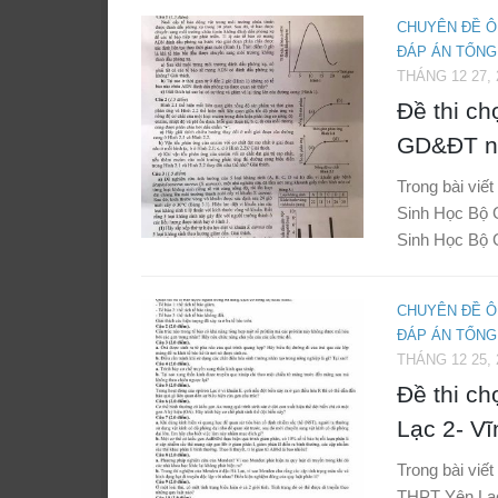
CHUYÊN ĐỀ Ô
ĐÁP ÁN TỔNG
THÁNG 12 27, 
Đề thi c
GD&ĐT n
Trong bài viế
Sinh Học Bộ 
Sinh Học Bộ 
CHUYÊN ĐỀ Ô
ĐÁP ÁN TỔNG
THÁNG 12 25, 
Đề thi c
Lạc 2- V
Trong bài viết
THPT Yên Lạc