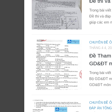
Đề thi v
Trong bài viế
Đề thi và đáp
giúp các em n
CHUYÊN ĐỀ Ô
THÁNG 4 4, 20
Đề Tham 
GD&ĐT m
Trong bài viế
Bộ GD&ĐT mô
GD&ĐT môn Si
CHUYÊN ĐỀ Ô
ĐÁP ÁN TỔNG