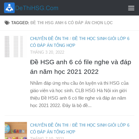
Skip to content
TAGGED:
ĐỀ THI HSG ANH 6 CÓ ĐÁP ÁN CHỌN LỌC
CHUYÊN ĐỀ ÔN THI
/
ĐỀ THI HỌC SINH GIỎI LỚP 6
CÓ ĐÁP ÁN TỔNG HỢP
THÁNG 3 20, 2022
Đề HSG anh 6 có file nghe và đáp
án năm học 2021 2022
Nhằm đáp ứng nhu cầu ôn luyện và thi HSG của
giáo viên và học sinh. CLB HSG Hà Nội xin giới
thiệu Đề HSG anh 6 có file nghe và đáp án năm
học 2021 2022. Đây là bộ đề...
CHUYÊN ĐỀ ÔN THI
/
ĐỀ THI HỌC SINH GIỎI LỚP 6
CÓ ĐÁP ÁN TỔNG HỢP
THÁNG 7 10, 2021