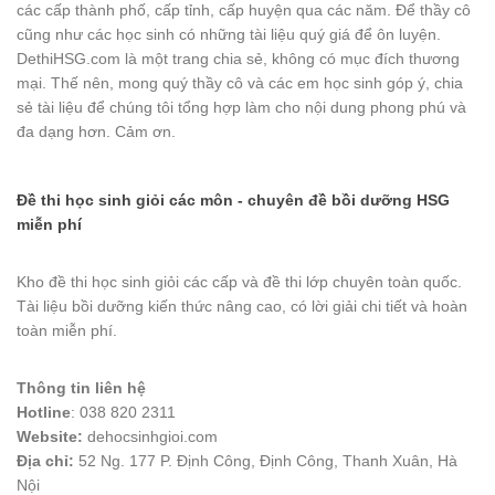
các cấp thành phố, cấp tỉnh, cấp huyện qua các năm. Để thầy cô
cũng như các học sinh có những tài liệu quý giá để ôn luyện.
DethiHSG.com là một trang chia sẻ, không có mục đích thương
mại. Thế nên, mong quý thầy cô và các em học sinh góp ý, chia
sẻ tài liệu để chúng tôi tổng hợp làm cho nội dung phong phú và
đa dạng hơn. Cảm ơn.
Đề thi học sinh giỏi các môn - chuyên đề bồi dưỡng HSG
miễn phí
Kho đề thi học sinh giỏi các cấp và đề thi lớp chuyên toàn quốc.
Tài liệu bồi dưỡng kiến thức nâng cao, có lời giải chi tiết và hoàn
toàn miễn phí.
Thông tin liên hệ
Hotline
: 038 820 2311
Website:
dehocsinhgioi.com
Địa chỉ:
52 Ng. 177 P. Định Công, Định Công, Thanh Xuân, Hà
Nội