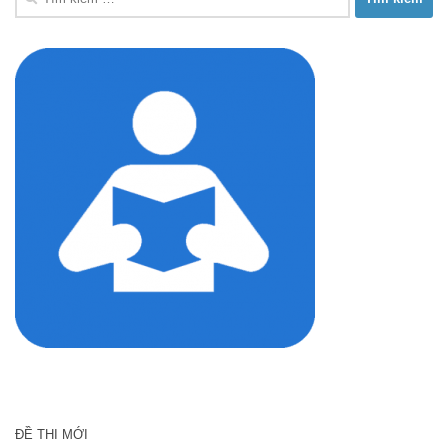
kiếm
cho:
ĐỀ THI MỚI