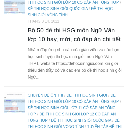
THI HỌC SINH GIỎI LỚP 10 CÓ ĐÁP ÁN TỔNG HỢP
/
ĐỀ THI HỌC SINH GIỎI QUỐC GIA
/
ĐỀ THI HỌC
SINH GIỎI VÒNG TỈNH
THÁNG 8 14, 2021
Bộ 50 đề thi HSG môn Ngữ Văn
lớp 10 hay, mới, có đáp án chi tiết
Nhằm đáp ứng nhu cầu của giáo viên và các bạn
học sinh luyện thi học sinh giỏi môn Ngữ Văn
THPT, website https://dehocsinhgioi.com xin giới
thiệu đến thầy cô và các em bộ đề thi học sinh giỏi
Ngữ...
CHUYÊN ĐỀ ÔN THI
/
ĐỀ THI HỌC SINH GIỎI
/
ĐỀ
THI HỌC SINH GIỎI LỚP 10 CÓ ĐÁP ÁN TỔNG HỢP
/
ĐỀ THI HỌC SINH GIỎI LỚP 11 CÓ ĐÁP ÁN TỔNG
HỢP
/
ĐỀ THI HỌC SINH GIỎI LỚP 12 CÓ ĐÁP ÁN
TỔNG HỢP
/
ĐỀ THI HỌC SINH GIỎI QUỐC GIA
/
ĐỀ
THI HỌC SINH GIỎI VÒNG TỈNH
/
TUYỂN TẬP ĐỀ THI