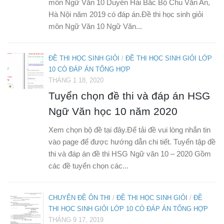
môn Ngữ Văn 10 Duyên Hải Bắc Bộ Chu Văn An,
Hà Nội năm 2019 có đáp án.Đề thi học sinh giỏi
môn Ngữ Văn 10 Ngữ Văn...
ĐỀ THI HỌC SINH GIỎI
/
ĐỀ THI HỌC SINH GIỎI LỚP
10 CÓ ĐÁP ÁN TỔNG HỢP
THÁNG 1 18, 2020
Tuyển chọn đề thi và đáp án HSG
Ngữ Văn học 10 năm 2020
Xem chọn bộ đề tại đây.Để tải đề vui lòng nhắn tin
vào page để được hướng dẫn chi tiết. Tuyển tập đề
thi và đáp án đề thi HSG Ngữ văn 10 – 2020 Gồm
các đề tuyển chọn các...
CHUYÊN ĐỀ ÔN THI
/
ĐỀ THI HỌC SINH GIỎI
/
ĐỀ
THI HỌC SINH GIỎI LỚP 10 CÓ ĐÁP ÁN TỔNG HỢP
THÁNG 9 17, 2019