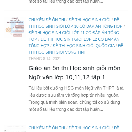
một số tài liệu trong các đợt tập huấn...
CHUYÊN ĐỀ ÔN THI
/
ĐỀ THI HỌC SINH GIỎI
/
ĐỀ
THI HỌC SINH GIỎI LỚP 10 CÓ ĐÁP ÁN TỔNG HỢP
/
ĐỀ THI HỌC SINH GIỎI LỚP 11 CÓ ĐÁP ÁN TỔNG
HỢP
/
ĐỀ THI HỌC SINH GIỎI LỚP 12 CÓ ĐÁP ÁN
TỔNG HỢP
/
ĐỀ THI HỌC SINH GIỎI QUỐC GIA
/
ĐỀ
THI HỌC SINH GIỎI VÒNG TỈNH
THÁNG 8 14, 2021
Giáo án ôn thi Học sinh giỏi môn
Ngữ văn lớp 10,11,12 tập 1
Tài liệu bồi dưỡng HSG môn Ngữ văn THPT là tài
liệu được sưu tầm và tổng hợp từ nhiều nguồn.
Trong quá trình biên soạn, chúng tôi có sử dụng
một số tài liệu trong các đợt tập huấn...
CHUYÊN ĐỀ ÔN THI
/
ĐỀ THI HỌC SINH GIỎI
/
ĐỀ