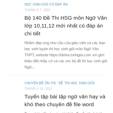
HỌC SINH GIỎI CÓ ĐÁP ÁN
THÁNG 8 7, 2021
Bộ 140 Đề Thi HSG môn Ngữ Văn
lớp 10,11,12 mới nhất có đáp án
chi tiết
Nhằm đáp ứng nhu cầu của giáo viên và các bạn
học sinh luyện thi học sinh giỏi môn Ngữ Văn
THPT, website https://dehocsinhgioi.com xin giới
thiệu đến thầy cô và các em bộ đề thi học sinh giỏi
Ngữ...
CHUYÊN ĐỀ ÔN THI
/
ĐỀ THI HỌC SINH GIỎI
THÁNG 4 19, 2021
Tuyển tập bài tập ngữ văn hay và
khó theo chuyên đề file word