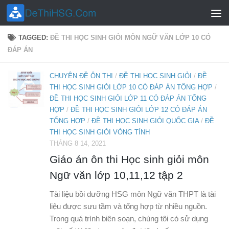
Skip to content
TAGGED:
ĐỀ THI HỌC SINH GIỎI MÔN NGỮ VĂN LỚP 10 CÓ
ĐÁP ÁN
CHUYÊN ĐỀ ÔN THI
/
ĐỀ THI HỌC SINH GIỎI
/
ĐỀ
THI HỌC SINH GIỎI LỚP 10 CÓ ĐÁP ÁN TỔNG HỢP
/
ĐỀ THI HỌC SINH GIỎI LỚP 11 CÓ ĐÁP ÁN TỔNG
HỢP
/
ĐỀ THI HỌC SINH GIỎI LỚP 12 CÓ ĐÁP ÁN
TỔNG HỢP
/
ĐỀ THI HỌC SINH GIỎI QUỐC GIA
/
ĐỀ
THI HỌC SINH GIỎI VÒNG TỈNH
THÁNG 8 14, 2021
Giáo án ôn thi Học sinh giỏi môn
Ngữ văn lớp 10,11,12 tập 2
Tài liệu bồi dưỡng HSG môn Ngữ văn THPT là tài
liệu được sưu tầm và tổng hợp từ nhiều nguồn.
Trong quá trình biên soạn, chúng tôi có sử dụng