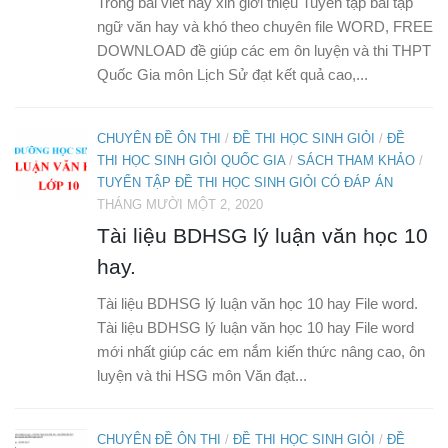
Trong bài viết này xin giới thiệu Tuyển tập bài tập
ngữ văn hay và khó theo chuyên file WORD, FREE
DOWNLOAD đề giúp các em ôn luyện và thi THPT
Quốc Gia môn Lịch Sử đạt kết quả cao,...
CHUYÊN ĐỀ ÔN THI
/
ĐỀ THI HỌC SINH GIỎI
/
ĐỀ
THI HỌC SINH GIỎI QUỐC GIA
/
SÁCH THAM KHẢO
/
TUYỂN TẬP ĐỀ THI HỌC SINH GIỎI CÓ ĐÁP ÁN
THÁNG MƯỜI MỘT 2, 2020
Tài liệu BDHSG lý luận văn học 10
hay.
Tài liệu BDHSG lý luận văn học 10 hay File word.
Tài liệu BDHSG lý luận văn học 10 hay File word
mới nhất giúp các em nắm kiến thức nâng cao, ôn
luyện và thi HSG môn Văn đạt...
CHUYÊN ĐỀ ÔN THI
/
ĐỀ THI HỌC SINH GIỎI
/
ĐỀ