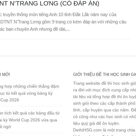
NT N’TRANG LƠNG (CÓ ĐÁP ÁN)
c truyền thống môn tiếng Anh 10 tỉnh Đắk Lắk năm nay của
DTNT N’Trang Lơng gồm 9 trang có kèm đáp án với những câu
ác bạn chuyên Anh nhưng đề dài,...
I MỚI
GIỚI THIỆU ĐỀ THI HỌC SINH GI
Trang website đề thi học sinh gi
g hợp những chiến thắng đậm
ra đời với mục đích cung cấp n
lục từ kết quả vòng bảng kỳ
tài liệu và tổng hợp đề thi ôn lu
 Cup 2026
sinh giỏi theo các cấp thành phố
tỉnh, cấp huyện qua các năm. Đ
n tích kết quả các bảng đấu tử
cô cũng như các học sinh có nhữ
tại kỳ World Cup 2026 vừa qua
liệu quý giá để ôn luyện.
ất ngờ
DethiHSG.com là một trang chia