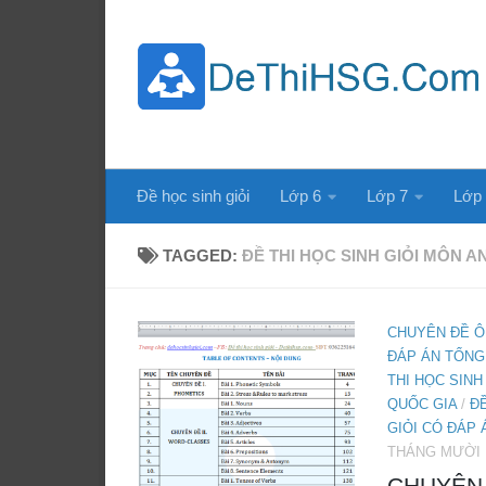
Skip to content
Đề học sinh giỏi
Lớp 6
Lớp 7
Lớp
TAGGED:
ĐỀ THI HỌC SINH GIỎI MÔN A
CHUYÊN ĐỀ Ô
ĐÁP ÁN TỔNG
THI HỌC SINH
QUỐC GIA
/
ĐỀ
GIỎI CÓ ĐÁP 
THÁNG MƯỜI M
CHUYÊN 