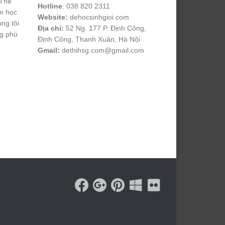
 Thế
Hotline
: 038 820 2311
m học
Website:
dehocsinhgioi.com
úng tôi
Địa chỉ:
52 Ng. 177 P. Định Công,
ng phú
Định Công, Thanh Xuân, Hà Nội
Gmail:
dethihsg.com@gmail.com
vin88
 , 
game bài đổi thưởng
 , 
iwin68
 , 
Good88