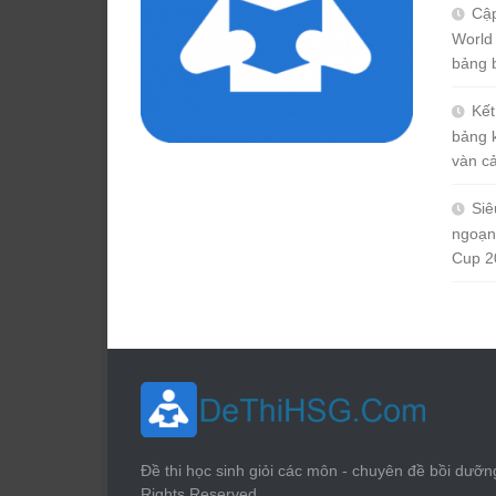
Cập
World
bảng 
Kết
bảng 
vàn c
Siê
ngoạn
Cup 2
Đề thi học sinh giỏi các môn - chuyên đề bồi dưỡn
Rights Reserved.