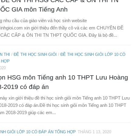
ỐC GIA môn Tiếng Anh
nhu cầu của giáo viên và học sinh website
sinhgioi.com xin giới thiệu đến thầy cô và các em CHUYÊN ĐỀ
CÁC CẤP & ÔN THI TN THPT QUỐC GIA. Đây là bộ đề...
N THI
/
ĐỀ THI HỌC SINH GIỎI
/
ĐỀ THI HỌC SINH GIỎI LỚP 10 CÓ
 HỢP
020
họn HSG môn Tiếng anh 10 THPT Lưu Hoàng
-2019 có đáp án
 này xin giới thiệu đề thi học sinh giỏi môn Tiếng anh 10 THPT Lưu
18-2019 có đáp án.Đề thi học sinh giỏi môn Tiếng anh 10 THPT
m 2018-2019 giúp các em...
INH GIỎI LỚP 10 CÓ ĐÁP ÁN TỔNG HỢP
THÁNG 1 13, 2020