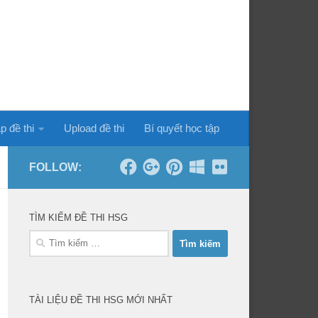
p đề thi
Upload đề thi
Bí quyết học tập
FOLLOW:
TÌM KIẾM ĐỀ THI HSG
Tìm
kiếm
cho:
TÀI LIỆU ĐỀ THI HSG MỚI NHẤT