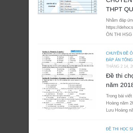
THPT QU
Nhằm đáp ứng 
https://dehoc
ÔN THI HSG 
CHUYÊN ĐỀ Ô
ĐÁP ÁN TỔNG
THÁNG 2 14, 2
Đề thi c
năm 2018
Trong bài viết
Hoàng năm 20
Lưu Hoàng nă
ĐỀ THI HỌC S