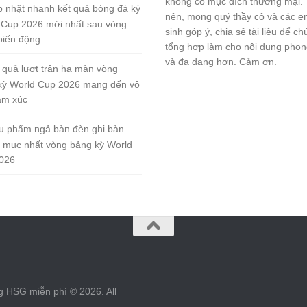
không có mục đích thương mại.
 nhật nhanh kết quả bóng đá kỳ
nên, mong quý thầy cô và các e
 Cup 2026 mới nhất sau vòng
sinh góp ý, chia sẻ tài liệu để ch
biến động
tổng hợp làm cho nội dung pho
và đa dạng hơn. Cảm ơn.
 quả lượt trận hạ màn vòng
kỳ World Cup 2026 mang đến vô
ảm xúc
u phẩm ngả bàn đèn ghi bàn
 mục nhất vòng bảng kỳ World
026
g HSG miễn phí © 2026. All