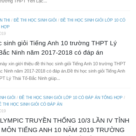
 trường THPT Yên Lạc...
N THI
/
ĐỀ THI HỌC SINH GIỎI
/
ĐỀ THI HỌC SINH GIỎI LỚP 10 CÓ
 HỢP
019
c sinh giỏi Tiếng Anh 10 trường THPT Lý
 Bắc Ninh năm 2017-2018 có đáp án
 này xin giới thiệu đề thi học sinh giỏi Tiếng Anh 10 trường THPT
c Ninh năm 2017-2018 có đáp án.Đề thi học sinh giỏi Tiếng Anh
T Lý Thái Tổ-Bắc Ninh giúp...
INH GIỎI
/
ĐỀ THI HỌC SINH GIỎI LỚP 10 CÓ ĐÁP ÁN TỔNG HỢP
/
 THI HỌC SINH GIỎI CÓ ĐÁP ÁN
019
OLYMPIC TRUYỀN THỐNG 10/3 LẦN IV TỈNH
 MÔN TIẾNG ANH 10 NĂM 2019 TRƯỜNG