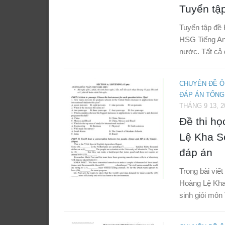
Tuyển tậ
Tuyển tập đề 
HSG Tiếng Anh
nước. Tất cả 
CHUYÊN ĐỀ Ô
ĐÁP ÁN TỔNG
THÁNG 9 13, 2
Đề thi h
Lệ Kha 
đáp án
Trong bài viết
Hoàng Lệ Kha
sinh giỏi môn