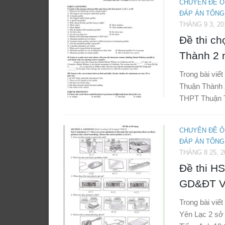
CHUYÊN ĐỀ Ô
ĐÁP ÁN TỔNG
THÁNG 9 3, 20
Đề thi c
Thành 2 
Trong bài viết
Thuận Thành 2
THPT Thuận T
CHUYÊN ĐỀ Ô
ĐÁP ÁN TỔNG
THÁNG 8 25, 2
Đề thi H
GD&ĐT Vĩ
Trong bài viết
Yên Lạc 2 sở