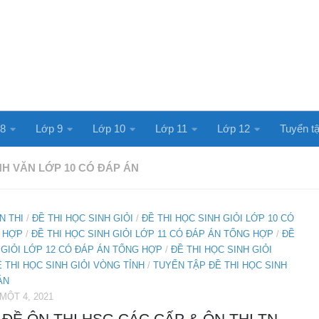
 8
Lớp 9
Lớp 10
Lớp 11
Lớp 12
Tuyển tậ
NH VĂN LỚP 10 CÓ ĐÁP ÁN
N THI
/
ĐỀ THI HỌC SINH GIỎI
/
ĐỀ THI HỌC SINH GIỎI LỚP 10 CÓ
 HỢP
/
ĐỀ THI HỌC SINH GIỎI LỚP 11 CÓ ĐÁP ÁN TỔNG HỢP
/
ĐỀ
 GIỎI LỚP 12 CÓ ĐÁP ÁN TỔNG HỢP
/
ĐỀ THI HỌC SINH GIỎI
 THI HỌC SINH GIỎI VÒNG TỈNH
/
TUYỂN TẬP ĐỀ THI HỌC SINH
ÁN
ỘT 4, 2021
ĐỀ ÔN THI HSG CÁC CẤP & ÔN THI TN