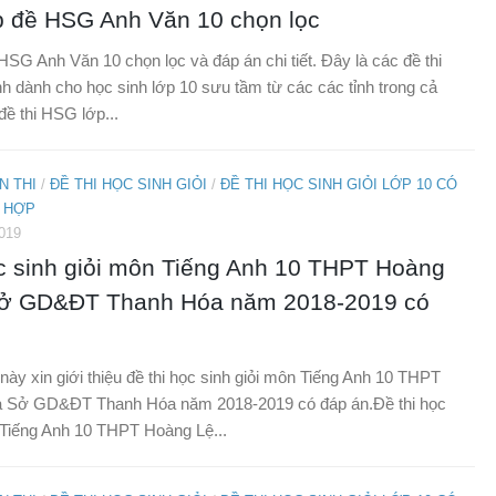
p đề HSG Anh Văn 10 chọn lọc
HSG Anh Văn 10 chọn lọc và đáp án chi tiết. Đây là các đề thi
 dành cho học sinh lớp 10 sưu tầm từ các các tỉnh trong cả
đề thi HSG lớp...
N THI
/
ĐỀ THI HỌC SINH GIỎI
/
ĐỀ THI HỌC SINH GIỎI LỚP 10 CÓ
 HỢP
019
ọc sinh giỏi môn Tiếng Anh 10 THPT Hoàng
Sở GD&ĐT Thanh Hóa năm 2018-2019 có
 này xin giới thiệu đề thi học sinh giỏi môn Tiếng Anh 10 THPT
 Sở GD&ĐT Thanh Hóa năm 2018-2019 có đáp án.Đề thi học
 Tiếng Anh 10 THPT Hoàng Lệ...