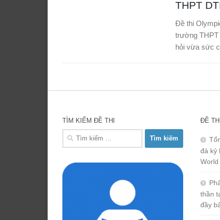
THPT DT
Đề thi Olympi
trường THPT 
hỏi vừa sức c
TÌM KIẾM ĐỀ THI
ĐỀ TH
Tìm
Tổn
kiếm
đà kỷ 
cho:
World
Phâ
thần 
đầy b