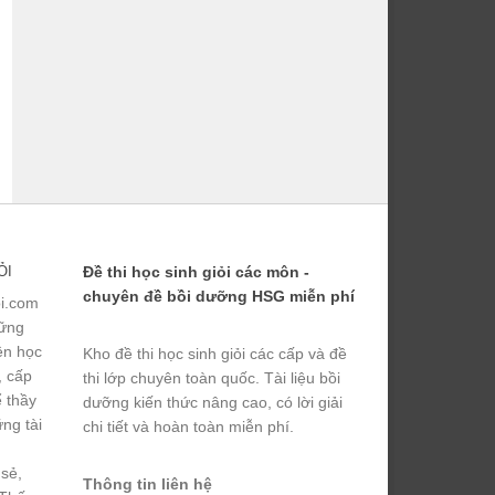
ỎI
Đề thi học sinh giỏi các môn -
chuyên đề bồi dưỡng HSG miễn phí
ỏi.com
hững
yện học
Kho đề thi học sinh giỏi các cấp và đề
, cấp
thi lớp chuyên toàn quốc. Tài liệu bồi
ể thầy
dưỡng kiến thức nâng cao, có lời giải
ng tài
chi tiết và hoàn toàn miễn phí.
 sẻ,
Thông tin liên hệ