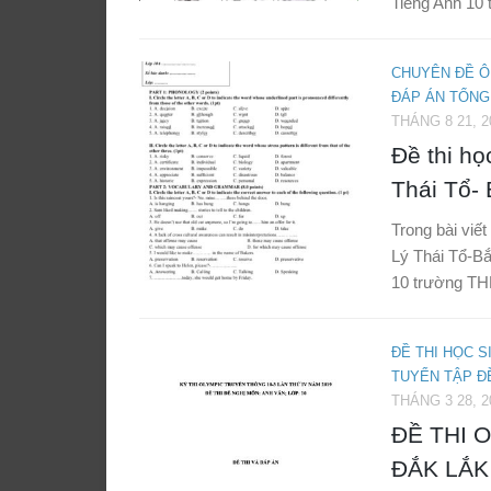
Tiếng Anh 10
CHUYÊN ĐỀ Ô
ĐÁP ÁN TỔNG
THÁNG 8 21, 2
Đề thi họ
Thái Tổ-
Trong bài viết
Lý Thái Tổ-Bắ
10 trường THP
ĐỀ THI HỌC S
TUYỂN TẬP ĐỀ
THÁNG 3 28, 2
ĐỀ THI 
ĐẮK LẮK