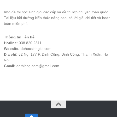
Kho đề thi học sinh giỏi các cấp và đề thi lớp chuyên toàn quốc.
Tài liệu bồi dưỡng kiến thức nâng cao, có lời giải chi tiết và hoàn
toàn miễn phí.
Thông tin liên hệ
Hotline
: 038 820 2311
Website:
dehocsinhgioi.com
Địa chỉ:
52 Ng. 177 P. Định Công, Định Công, Thanh Xuân, Hà
Nội
Gmail:
dethihsg.com@gmail.com
vin88
 , 
game bài đổi thưởng
 , 
iwin68
 , 
Good88