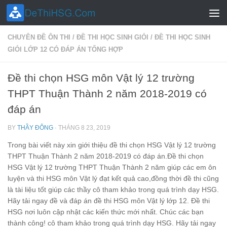
Skip to content
CHUYÊN ĐỀ ÔN THI
/
ĐỀ THI HỌC SINH GIỎI
/
ĐỀ THI HỌC SINH
GIỎI LỚP 12 CÓ ĐÁP ÁN TỔNG HỢP
Đề thi chọn HSG môn Vật lý 12 trường
THPT Thuận Thành 2 năm 2018-2019 có
đáp án
BY
THẦY ĐÔNG
·
THÁNG 8 23, 2019
Trong bài viết này xin giới thiệu đề thi chọn HSG Vật lý 12 trường
THPT Thuận Thành 2 năm 2018-2019 có đáp án.Đề thi chọn
HSG Vật lý 12 trường THPT Thuận Thành 2 năm giúp các em ôn
luyện và thi HSG môn Vật lý đạt kết quả cao,đồng thời đề thi cũng
là tài liệu tốt giúp các thầy cô tham khảo trong quá trình dạy HSG.
Hãy tải ngay đề và đáp án đề thi HSG môn Vật lý lớp 12. Đề thi
HSG nơi luôn cập nhật các kiến thức mới nhất. Chúc các bạn
thành công! cô tham khảo trong quá trình dạy HSG. Hãy tải ngay