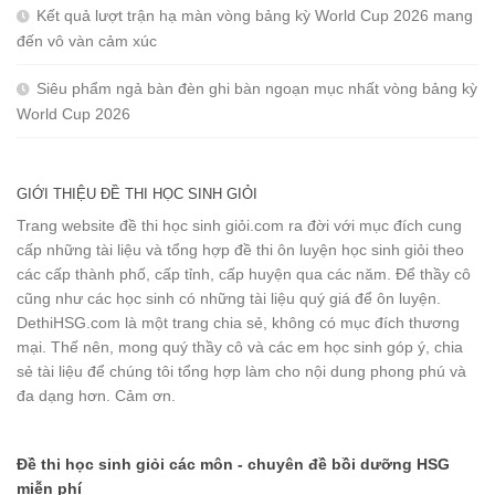
Kết quả lượt trận hạ màn vòng bảng kỳ World Cup 2026 mang
đến vô vàn cảm xúc
Siêu phẩm ngả bàn đèn ghi bàn ngoạn mục nhất vòng bảng kỳ
World Cup 2026
GIỚI THIỆU ĐỀ THI HỌC SINH GIỎI
Trang website đề thi học sinh giỏi.com ra đời với mục đích cung
cấp những tài liệu và tổng hợp đề thi ôn luyện học sinh giỏi theo
các cấp thành phố, cấp tỉnh, cấp huyện qua các năm. Để thầy cô
cũng như các học sinh có những tài liệu quý giá để ôn luyện.
DethiHSG.com là một trang chia sẻ, không có mục đích thương
mại. Thế nên, mong quý thầy cô và các em học sinh góp ý, chia
sẻ tài liệu để chúng tôi tổng hợp làm cho nội dung phong phú và
đa dạng hơn. Cảm ơn.
Đề thi học sinh giỏi các môn - chuyên đề bồi dưỡng HSG
miễn phí