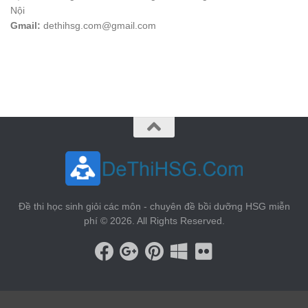
Nội
Gmail:
dethihsg.com@gmail.com
vin88
 , 
game bài đổi thưởng
 , 
iwin68
 , 
Good88
Đề thi học sinh giỏi các môn - chuyên đề bồi dưỡng HSG miễn
phí © 2026. All Rights Reserved.