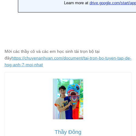
Mời các thầy cô và các em học sinh tải trọn bộ tại
đây
https://chuyenanhvan.com/document/tai-tron-bo-tuyen-tap-de-
hsg-anh-7-moi-nhat
Thầy Đông