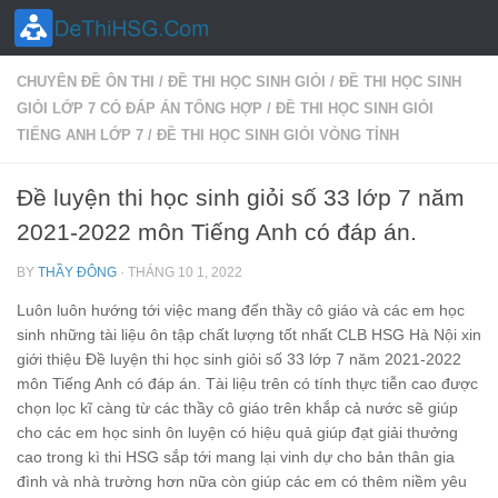
Skip to content
CHUYÊN ĐỀ ÔN THI
/
ĐỀ THI HỌC SINH GIỎI
/
ĐỀ THI HỌC SINH
GIỎI LỚP 7 CÓ ĐÁP ÁN TỔNG HỢP
/
ĐỀ THI HỌC SINH GIỎI
TIẾNG ANH LỚP 7
/
ĐỀ THI HỌC SINH GIỎI VÒNG TỈNH
Đề luyện thi học sinh giỏi số 33 lớp 7 năm
2021-2022 môn Tiếng Anh có đáp án.
BY
THẦY ĐÔNG
·
THÁNG 10 1, 2022
Luôn luôn hướng tới việc mang đến thầy cô giáo và các em học
sinh những tài liệu ôn tập chất lượng tốt nhất CLB HSG Hà Nội xin
giới thiệu Đề luyện thi học sinh giỏi số 33 lớp 7 năm 2021-2022
môn Tiếng Anh có đáp án. Tài liệu trên có tính thực tiễn cao được
chọn lọc kĩ càng từ các thầy cô giáo trên khắp cả nước sẽ giúp
cho các em học sinh ôn luyện có hiệu quả giúp đạt giải thưởng
cao trong kì thi HSG sắp tới mang lại vinh dự cho bản thân gia
đình và nhà trường hơn nữa còn giúp các em có thêm niềm yêu